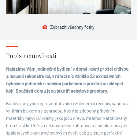
Zobrazit všechny fotky
Popis nemovitosti
Nabízíme Vám jedinečné bydlení v domě, který prošel citlivou
a luxusní rekonstrukcí, v rámci níž vzniklo 23 exkluzivních
bytových jednotek s novými parketami a praktickou sklepní
kójí. Součástí domu jsou také tři nebytové prostory.
Budova se pyšní reprezentativním vzhledem s recepcí, saunou a
vnitřním blokem se zahradou, který je zdobený přírodními
materiály nejvyšší kvality, jako jsou dřevo, mramor, kartáčovaný
bronz a sklo. Pečlivá rekonstrukce zahrnovala i instalaci nových
špaletových oken a vchodových dveří, což zajišťuje perfektní