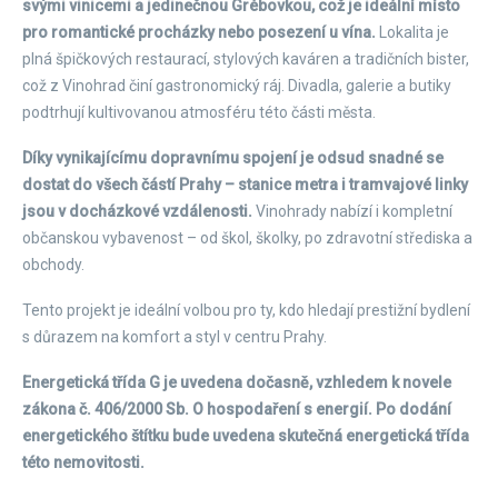
svými vinicemi a jedinečnou Grébovkou, což je ideální místo
pro romantické procházky nebo posezení u vína.
Lokalita je
plná špičkových restaurací, stylových kaváren a tradičních bister,
což z Vinohrad činí gastronomický ráj. Divadla, galerie a butiky
podtrhují kultivovanou atmosféru této části města.
Díky vynikajícímu dopravnímu spojení je odsud snadné se
dostat do všech částí Prahy – stanice metra i tramvajové linky
jsou v docházkové vzdálenosti.
Vinohrady nabízí i kompletní
občanskou vybavenost – od škol, školky, po zdravotní střediska a
obchody.
Tento projekt je ideální volbou pro ty, kdo hledají prestižní bydlení
s důrazem na komfort a styl v centru Prahy.
Energetická třída G je uvedena dočasně, vzhledem k novele
zákona č. 406/2000 Sb. O hospodaření s energií. Po dodání
energetického štítku bude uvedena skutečná energetická třída
této nemovitosti.