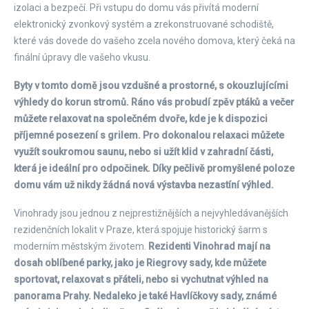
izolaci a bezpečí. Při vstupu do domu vás přivítá moderní
elektronický zvonkový systém a zrekonstruované schodiště,
které vás dovede do vašeho zcela nového domova, který čeká na
finální úpravy dle vašeho vkusu.
Byty v tomto domě jsou vzdušné a prostorné, s okouzlujícími
výhledy do korun stromů. Ráno vás probudí zpěv ptáků a večer
můžete relaxovat na společném dvoře, kde je k dispozici
příjemné posezení s grilem. Pro dokonalou relaxaci můžete
využít soukromou saunu, nebo si užít klid v zahradní části,
která je ideální pro odpočinek. Díky pečlivě promyšlené poloze
domu vám už nikdy žádná nová výstavba nezastíní výhled.
Vinohrady jsou jednou z nejprestižnějších a nejvyhledávanějších
rezidenčních lokalit v Praze, která spojuje historický šarm s
moderním městským životem.
Rezidenti Vinohrad mají na
dosah oblíbené parky, jako je Riegrovy sady, kde můžete
sportovat, relaxovat s přáteli, nebo si vychutnat výhled na
panorama Prahy. Nedaleko je také Havlíčkovy sady, známé