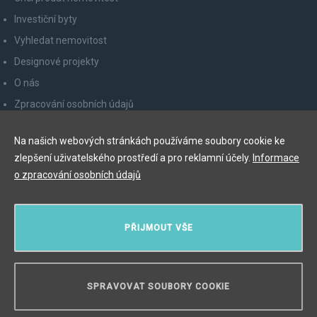
Investiční byty
Vyhledat nemovitost
Designové projekty
O nás
Zpracování osobních údajů
Poučení spotřebitele
Na našich webových stránkách používáme soubory cookie ke
Odhlášení z newsletteru
zlepšení uživatelského prostředí a pro reklamní účely.
Informace
Kontakty
o zpracování osobních údajů
Y&T Luxury Property Prague Czech Republic s.r.o.
PŘIJMOUT VŠE
Elišky Krásnohorské 123/10, 110 00 Praha 1
Myslíková 245/3, 110 00 Praha 1
IČ: 29055113
SPRAVOVAT SOUBORY COOKIE