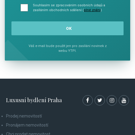
Souhlasím se zpracováním osobních údajů a
zasíláním obchodních sdělení (
plné znění
)
Váš e-mail bude použit jen pro zasílání novinek z
webu YTPI.
Luxusní bydlení Praha
Prodej nemovitostí
Pronájem nemovitostí
Chci prodat nemovitost