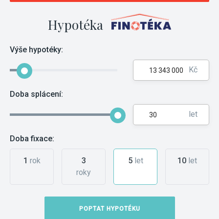
Hypotéka
Výše hypotéky:
Kč
Doba splácení:
let
Doba fixace:
1
rok
3
5
let
10
let
roky
POPTAT HYPOTÉKU