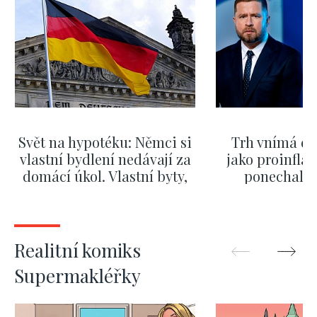
Svět na hypotéku: Němci si
Trh vnímá dě
vlastní bydlení nedávají za
jako proinflač
domácí úkol. Vlastní byty,
ponechali 
kde bydlí někdo jiný
červnových 
ZOBRAZIT DALŠÍ
ZOBRAZIT
Realitní komiks
Supermakléřky