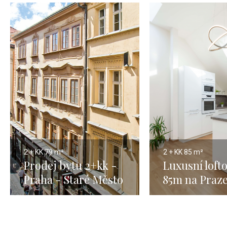
2 + KK
79 m²
2 + KK
85 m²
Prodej bytu 2+kk -
Luxusní loft
Praha - Staré Město
85m na Praze