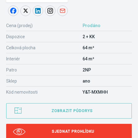
Cena (prodej)
Prodáno
Dispozice
2 + KK
Celková plocha
64 m²
Interiér
64 m²
Patro
2NP
Sklep
ano
Kód nemovitosti
Y&T-MXMHH
ZOBRAZIT PŮDORYS
SJEDNAT PROHLÍDKU