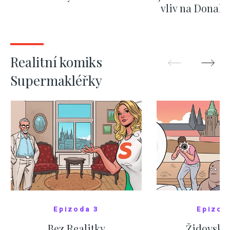
vliv na Donald
nejas
ZOBRAZIT DALŠÍ
ZOBRAZIT
Realitní komiks
Supermakléřky
Epizoda 3
Epizod
Bez Realitky
Židovské