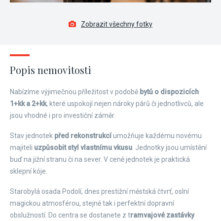
Zobrazit všechny fotky
Popis nemovitosti
Nabízíme výjimečnou příležitost v podobě
bytů o dispozicích
1+kk a 2+kk
, které uspokojí nejen nároky párů či jednotlivců, ale
jsou vhodné i pro investiční záměr.
Stav jednotek
před rekonstrukcí
umožňuje každému novému
majiteli
uzpůsobit styl vlastnímu vkusu
. Jednotky jsou umístění
buď na jižní stranu či na sever. V ceně jednotek je praktická
sklepní kóje.
Starobylá osada Podolí, dnes prestižní městská čtvrť, oslní
magickou atmosférou, stejně tak i perfektní dopravní
obslužností. Do centra se dostanete z t
ramvajové zastávky