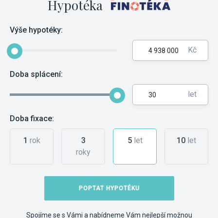
Hypotéka
Výše hypotéky:
Kč
Doba splácení:
let
Doba fixace:
1
rok
3
5
let
10
let
roky
POPTAT HYPOTÉKU
Spojíme se s Vámi a nabídneme Vám nejlepší možnou