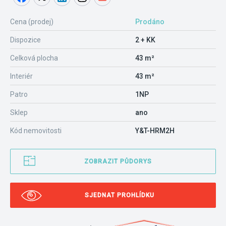
Cena (prodej)
Prodáno
Dispozice
2 + KK
Celková plocha
43 m²
Interiér
43 m²
Patro
1NP
Sklep
ano
Kód nemovitosti
Y&T-HRM2H
ZOBRAZIT PŮDORYS
SJEDNAT PROHLÍDKU