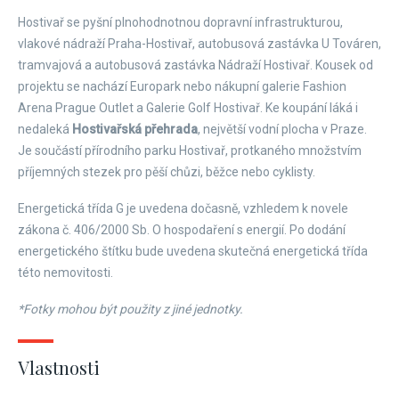
Hostivař se pyšní plnohodnotnou dopravní infrastrukturou,
vlakové nádraží Praha-Hostivař, autobusová zastávka U Továren,
tramvajová a autobusová zastávka Nádraží Hostivař. Kousek od
projektu se nachází Europark nebo nákupní galerie Fashion
Arena Prague Outlet a Galerie Golf Hostivař. Ke koupání láká i
nedaleká
Hostivařská přehrada
, největší vodní plocha v Praze.
Je součástí přírodního parku Hostivař, protkaného množstvím
příjemných stezek pro pěší chůzi, běžce nebo cyklisty.
Energetická třída G je uvedena dočasně, vzhledem k novele
zákona č. 406/2000 Sb. O hospodaření s energií. Po dodání
energetického štítku bude uvedena skutečná energetická třída
této nemovitosti.
*Fotky mohou být použity z jiné jednotky.
Vlastnosti