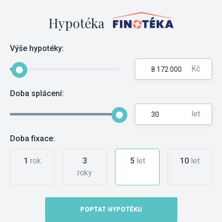
Hypotéka
Výše hypotéky:
Kč
Doba splácení:
let
Doba fixace:
1
rok
3
5
let
10
let
roky
POPTAT HYPOTÉKU