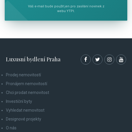
Váš e-mail bude použit jen pro zasílání novinek z
webu YTPI.
Luxusní bydlení Praha
Prodej nemovitostí
Pronájem nemovitostí
Chci prodat nemovitost
Investiční byty
Vyhledat nemovitost
Designové projekty
O nás