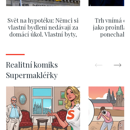
Svět na hypotéku: Němci si
Trh vnímá dě
vlastní bydlení nedávají za
jako proinflač
domácí úkol. Vlastní byty,
ponechali 
kde bydlí někdo jiný
červnových 
ZOBRAZIT DALŠÍ
ZOBRAZIT
Realitní komiks
Supermakléřky