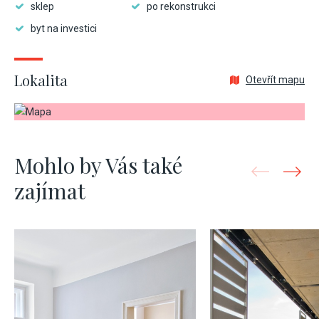
sklep
po rekonstrukci
byt na investici
Lokalita
Otevřít mapu
Mohlo by Vás také
zajímat