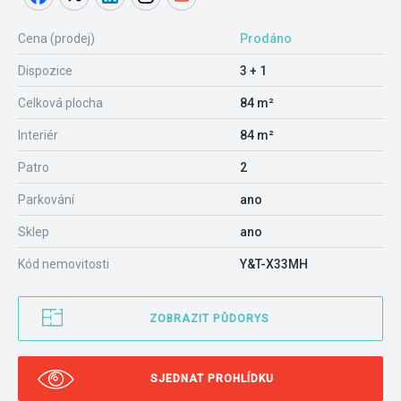
Cena (prodej)
Prodáno
Dispozice
3 + 1
Celková plocha
84 m²
Interiér
84 m²
Patro
2
Parkování
ano
Sklep
ano
Kód nemovitosti
Y&T-X33MH
ZOBRAZIT PŮDORYS
SJEDNAT PROHLÍDKU