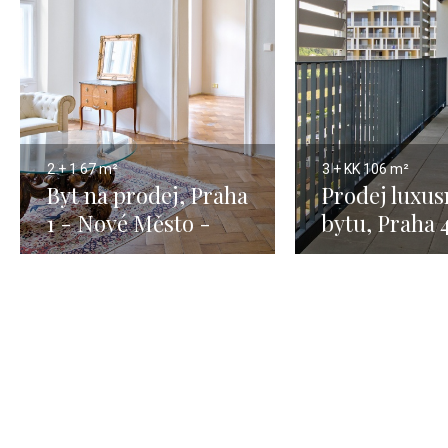
2 + 1
67 m²
3 + KK
106 m²
Byt na prodej, Praha
Prodej luxus
1 - Nové Město -
bytu, Praha 
67m