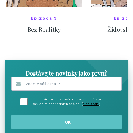
Epizoda 3
Epizod
Bez Realitky
Židovské
SHOW COMICS
SHOW CO
Dostávejte novinky jako první!
Zadejte Váš e-mail
*
Souhlasím se zpracováním osobních údajů a
zasíláním obchodních sdělení (
plné znění
)