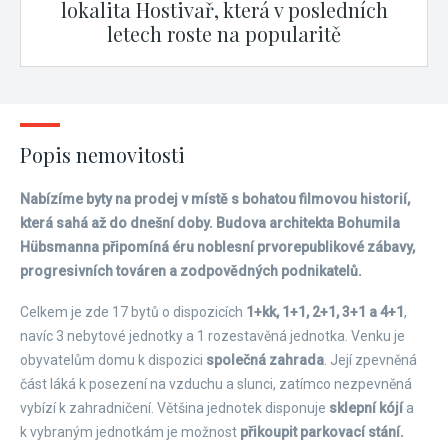
lokalita Hostivař, která v posledních
letech roste na popularitě
Popis nemovitosti
Nabízíme byty na prodej v místě s bohatou filmovou historií,
která sahá až do dnešní doby. Budova architekta Bohumila
Hübsmanna připomíná éru noblesní prvorepublikové zábavy,
progresivních továren a zodpovědných podnikatelů.
Celkem je zde 17 bytů o dispozicích
1+kk, 1+1, 2+1, 3+1 a 4+1
,
navíc 3 nebytové jednotky a 1 rozestavěná jednotka. Venku je
obyvatelům domu k dispozici
společná zahrada
. Její zpevněná
část láká k posezení na vzduchu a slunci, zatímco nezpevněná
vybízí k zahradničení. Většina jednotek disponuje
sklepní kójí
a
k vybraným jednotkám je možnost
přikoupit parkovací stání.