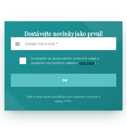
SHOW COMICS
SHOW CO
Dostávejte novinky jako první!
Zadejte Váš e-mail
*
Souhlasím se zpracováním osobních údajů a
zasíláním obchodních sdělení (
plné znění
)
Váš e-mail bude použit jen pro zasílání novinek z
webu YTPI.