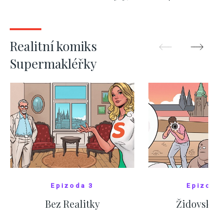
kde bydlí někdo jiný
červnových 
ZOBRAZIT DALŠÍ
ZOBRAZIT
Realitní komiks
Supermakléřky
Epizoda 3
Epizod
Bez Realitky
Židovské