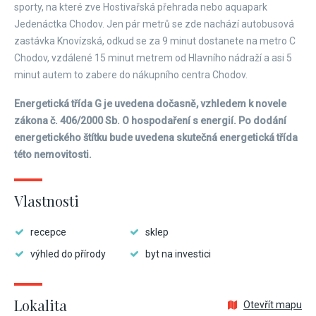
sporty, na které zve Hostivařská přehrada nebo aquapark
Jedenáctka Chodov. Jen pár metrů se zde nachází autobusová
zastávka Knovízská, odkud se za 9 minut dostanete na metro C
Chodov, vzdálené 15 minut metrem od Hlavního nádraží a asi 5
minut autem to zabere do nákupního centra Chodov.
Energetická třída G je uvedena dočasně, vzhledem k novele
zákona č. 406/2000 Sb. O hospodaření s energií. Po dodání
energetického štítku bude uvedena skutečná energetická třída
této nemovitosti.
Vlastnosti
recepce
sklep
výhled do přírody
byt na investici
Lokalita
Otevřít mapu