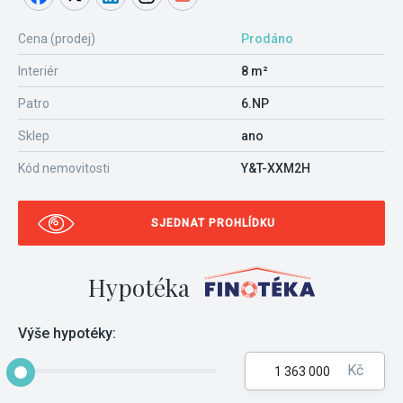
Cena (prodej)
Prodáno
Interiér
8 m²
Patro
6.NP
Sklep
ano
Kód nemovitosti
Y&T-XXM2H
SJEDNAT PROHLÍDKU
Hypotéka
Výše hypotéky:
Kč