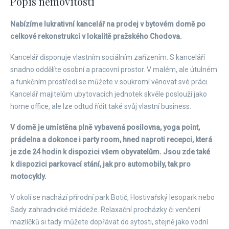
Popis nemovitosti
Nabízíme lukrativní kancelář na prodej v bytovém domě po
celkové rekonstrukci v lokalitě pražského Chodova.
Kancelář disponuje vlastním sociálním zařízením. S kanceláří
snadno oddělíte osobní a pracovní prostor. V malém, ale útulném
a funkčním prostředí se můžete v soukromí věnovat své práci.
Kancelář majitelům ubytovacích jednotek skvěle poslouží jako
home office, ale lze odtud řídit také svůj vlastní business.
V domě je umístěna plně vybavená posilovna, yoga point,
prádelna a dokonce i party room, hned naproti recepci, která
je zde 24 hodin k dispozici všem obyvatelům. Jsou zde také
k dispozici parkovací stání, jak pro automobily, tak pro
motocykly.
V okolí se nachází přírodní park Botič, Hostivařský lesopark nebo
Sady zahradnické mládeže. Relaxační procházky či venčení
mazlíčků si tady můžete dopřávat do sytosti, stejně jako vodní