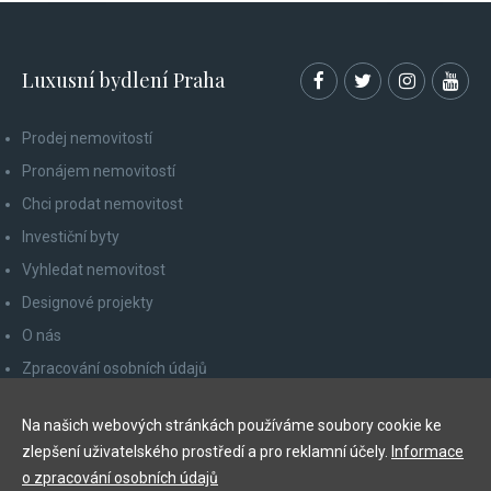
Luxusní bydlení Praha
Prodej nemovitostí
Pronájem nemovitostí
Chci prodat nemovitost
Investiční byty
Vyhledat nemovitost
Designové projekty
O nás
Zpracování osobních údajů
Poučení spotřebitele
Na našich webových stránkách používáme soubory cookie ke
Odhlášení z newsletteru
zlepšení uživatelského prostředí a pro reklamní účely.
Informace
Kontakty
o zpracování osobních údajů