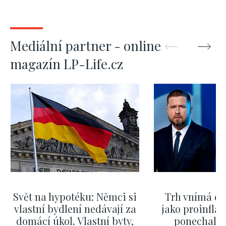
Mediální partner - online
magazín LP-Life.cz
Svět na hypotéku: Němci si
Trh vnímá dě
vlastní bydlení nedávají za
jako proinflač
domácí úkol. Vlastní byty,
ponechali 