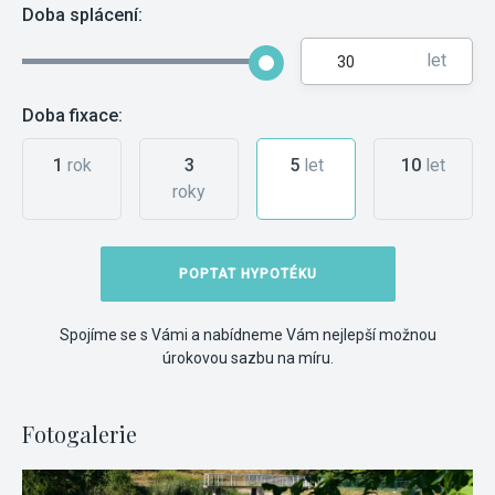
Doba splácení:
let
Doba fixace:
1
rok
3
5
let
10
let
roky
POPTAT HYPOTÉKU
Spojíme se s Vámi a nabídneme Vám nejlepší možnou
úrokovou sazbu na míru.
Fotogalerie