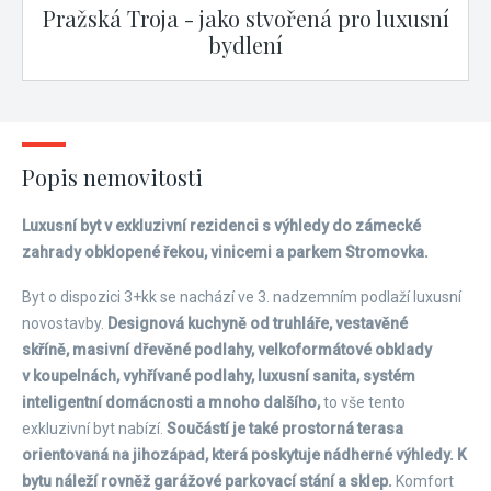
Pražská Troja - jako stvořená pro luxusní
bydlení
Popis nemovitosti
Luxusní byt v exkluzivní rezidenci s výhledy do zámecké
zahrady obklopené řekou, vinicemi a parkem Stromovka.
Byt o dispozici 3+kk se nachází ve 3. nadzemním podlaží luxusní
novostavby.
Designová kuchyně od truhláře, vestavěné
skříně, masivní dřevěné podlahy, velkoformátové obklady
v koupelnách, vyhřívané podlahy, luxusní sanita, systém
inteligentní domácnosti a mnoho dalšího,
to vše tento
exkluzivní byt nabízí.
Součástí je také prostorná terasa
orientovaná na jihozápad, která poskytuje nádherné výhledy. K
bytu náleží rovněž garážové parkovací stání a sklep.
Komfort