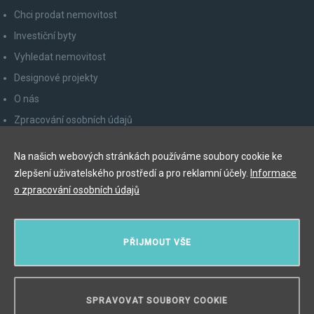
Chci prodat nemovitost
Investiční byty
Vyhledat nemovitost
Designové projekty
O nás
Zpracování osobních údajů
Poučení spotřebitele
Na našich webových stránkách používáme soubory cookie ke
Odhlášení z newsletteru
zlepšení uživatelského prostředí a pro reklamní účely.
Informace
Kontakty
o zpracování osobních údajů
Y&T Luxury Property Prague Czech Republic s.r.o.
PŘIJMOUT VŠE
Elišky Krásnohorské 123/10, 110 00 Praha 1
Myslíková 245/3, 110 00 Praha 1
IČ: 29055113
SPRAVOVAT SOUBORY COOKIE