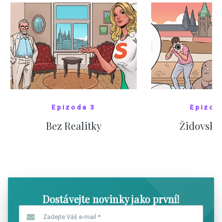
Epizoda 3
Epizod
Bez Realitky
Židovské
SHOW COMICS
SHOW CO
Dostávejte novinky jako první!
Zadejte Váš e-mail
*