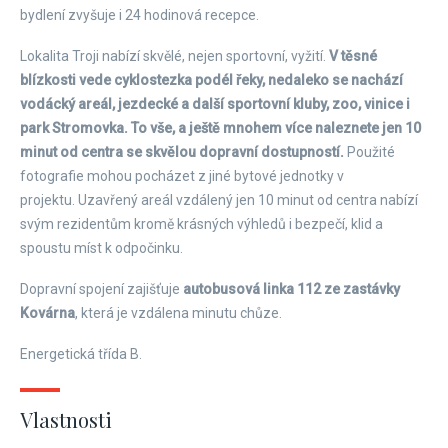
bydlení zvyšuje i 24 hodinová recepce.
Lokalita Troji nabízí skvělé, nejen sportovní, vyžití.
V těsné
blízkosti vede cyklostezka podél řeky, nedaleko se nachází
vodácký areál, jezdecké a další sportovní kluby, zoo, vinice i
park Stromovka. To vše, a ještě mnohem více naleznete jen 10
minut od centra se skvělou dopravní dostupností.
Použité
fotografie mohou pocházet z jiné bytové jednotky v
projektu. Uzavřený areál vzdálený jen 10 minut od centra nabízí
svým rezidentům kromě krásných výhledů i bezpečí, klid a
spoustu míst k odpočinku.
Dopravní spojení zajišťuje
autobusová linka 112 ze zastávky
Kovárna
, která je vzdálena minutu chůze.
Energetická třída B.
Vlastnosti