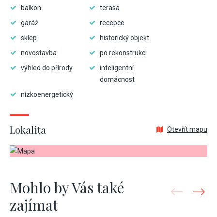
balkon
terasa
garáž
recepce
sklep
historický objekt
novostavba
po rekonstrukci
výhled do přírody
inteligentní
domácnost
nízkoenergetický
Lokalita
Otevřít mapu
Mohlo by Vás také
zajímat