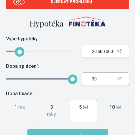
SJEDNAT PROHLÍDKU
Hypotéka
Výše hypotéky:
Kč
Doba splácení:
let
Doba fixace:
1
rok
3
5
let
10
let
roky