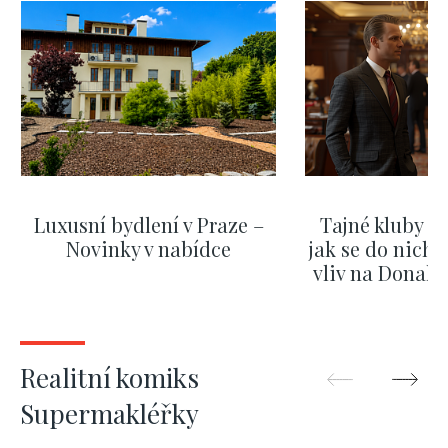
Luxusní bydlení v Praze –
Tajné kluby m
Novinky v nabídce
jak se do nich d
vliv na Donald
nejas
ZOBRAZIT DALŠÍ
ZOBRAZIT
Realitní komiks
Supermakléřky