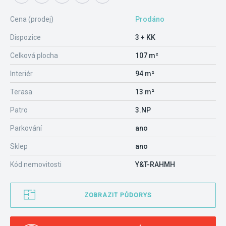
Cena (prodej)
Prodáno
Dispozice
3 + KK
Celková plocha
107 m²
Interiér
94 m²
Terasa
13 m²
Patro
3.NP
Parkování
ano
Sklep
ano
Kód nemovitosti
Y&T-RAHMH
ZOBRAZIT PŮDORYS