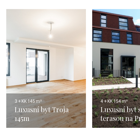
3 + KK
145 m²
4 + KK
154 m²
Luxusní byt Troja
Luxusní byt 
145m
terasou na P