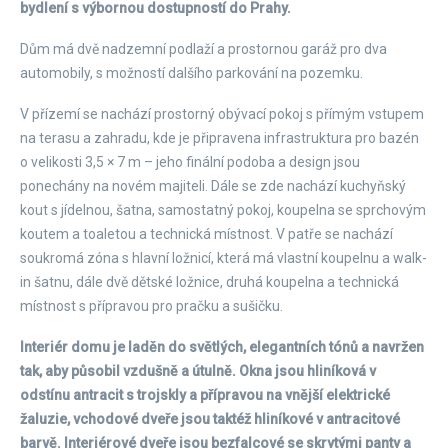
bydlení s výbornou dostupností do Prahy.
Dům má dvě nadzemní podlaží a prostornou garáž pro dva
automobily, s možností dalšího parkování na pozemku.
V přízemí se nachází prostorný obývací pokoj s přímým vstupem
na terasu a zahradu, kde je připravena infrastruktura pro bazén
o velikosti 3,5 × 7 m – jeho finální podoba a design jsou
ponechány na novém majiteli. Dále se zde nachází kuchyňský
kout s jídelnou, šatna, samostatný pokoj, koupelna se sprchovým
koutem a toaletou a technická místnost. V patře se nachází
soukromá zóna s hlavní ložnicí, která má vlastní koupelnu a walk-
in šatnu, dále dvě dětské ložnice, druhá koupelna a technická
místnost s přípravou pro pračku a sušičku.
Interiér domu je laděn do světlých, elegantních tónů a navržen
tak, aby působil vzdušně a útulně. Okna jsou hliníková v
odstínu antracit s trojskly a přípravou na vnější elektrické
žaluzie, vchodové dveře jsou taktéž hliníkové v antracitové
barvě. Interiérové dveře jsou bezfalcové se skrytými panty a