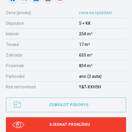
Cena (prodej)
cena na vyžádání
Dispozice
5 + KK
Interiér
254 m²
Terasa
17 m²
Zahrada
633 m²
Pozemek
834 m²
Parkování
ano (2 auta)
Kód nemovitosti
Y&T-XXH5H
ZOBRAZIT PŮDORYS
SJEDNAT PROHLÍDKU