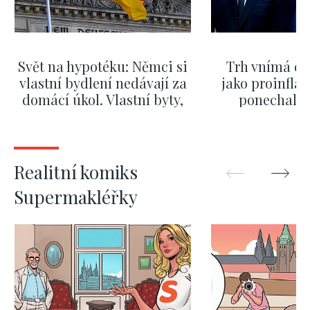
Svět na hypotéku: Němci si
Trh vnímá dě
vlastní bydlení nedávají za
jako proinflač
domácí úkol. Vlastní byty,
ponechali 
kde bydlí někdo jiný
červnových 
ZOBRAZIT DALŠÍ
ZOBRAZIT
Realitní komiks
Supermakléřky