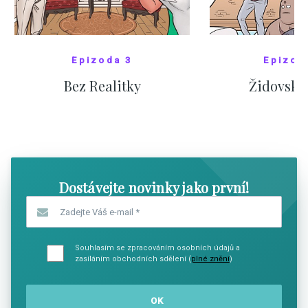
Epizoda 3
Epizod
Bez Realitky
Židovské
SHOW COMICS
SHOW CO
Dostávejte novinky jako první!
Zadejte Váš e-mail
*
Souhlasím se zpracováním osobních údajů a
zasíláním obchodních sdělení (
plné znění
)