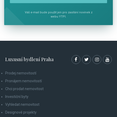
Váš e-mail bude použit jen pro zasílání novinek z
webu YTPI.
Luxusní bydlení Praha
Prodej nemovitostí
Pronájem nemovitostí
Chci prodat nemovitost
Investiční byty
Vyhledat nemovitost
Designové projekty