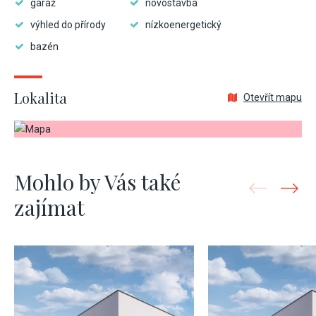
garáž
novostavba
výhled do přírody
nízkoenergetický
bazén
Lokalita
Otevřít mapu
Mohlo by Vás také
zajímat