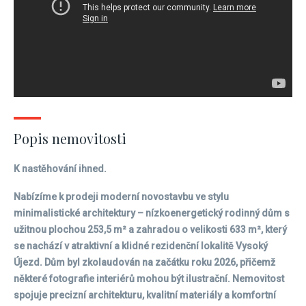
Popis nemovitosti
K nastěhování ihned.
Nabízíme k prodeji moderní novostavbu ve stylu
minimalistické architektury – nízkoenergetický rodinný dům s
užitnou plochou 253,5 m² a zahradou o velikosti 633 m², který
se nachází v atraktivní a klidné rezidenční lokalitě Vysoký
Újezd. Dům byl zkolaudován na začátku roku 2026, přičemž
některé fotografie interiérů mohou být ilustrační. Nemovitost
spojuje precizní architekturu, kvalitní materiály a komfortní