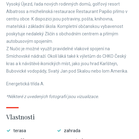
Vysoký Újezd, řada nových rodinných domů, golfový resort
Albatross a michelinská restaurace Restaurant Papilio přímo v
centru obce. K dispozici jsou potraviny, pošta, knihovna,
mateřská i základní škola. Kompletní občanskou vybavenost
poskytuje nedaleký Zličín s obchodním centrem a přímým
autobusovým spojením.
Z Nučic je možné využít pravidelné vlakové spojení na
Smíchovské nádraží. Okolí láká také k výletům do CHKO Český
kras a k návštěvě ikonických míst, jako jsou hrad Karlštejn,
Bubovické vodopády, Svatý Jan pod Skalou nebo lom Amerika.
Energetická třída A.
*Některé z uvedených fotografií jsou vizualizace.
Vlastnosti
terasa
zahrada