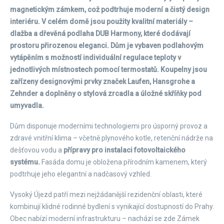
magnetickým zámkem, což podtrhuje moderní a čistý design
interiéru. V celém domě jsou použity kvalitní materiály –
dlažba a dřevěná podlaha DUB Harmony, které dodávají
prostoru přirozenou eleganci. Dům je vybaven podlahovým
vytápěním s možností individuální regulace teploty v
jednotlivých místnostech pomocí termostatů. Koupelny jsou
zařízeny designovými prvky značek Laufen, Hansgrohe a
Zehnder a doplněny o stylová zrcadla a úložné skříňky pod
umyvadla.
Dům disponuje moderními technologiemi pro úsporný provoz a
zdravé vnitřní klima – včetně plynového kotle, retenční nádrže na
dešťovou vodu a
přípravy pro instalaci fotovoltaického
systému.
Fasáda domu je obložena přírodním kamenem, který
podtrhuje jeho elegantní a nadčasový vzhled.
Vysoký Újezd patří mezi nejžádanější rezidenční oblasti, které
kombinují klidné rodinné bydlení s vynikající dostupností do Prahy.
Obec nabízí moderní infrastrukturu – nachází se zde Zámek