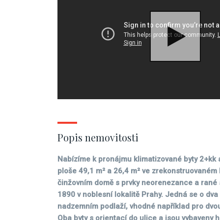
Popis nemovitosti
Nabízíme k pronájmu klimatizované byty 2+kk 
ploše 49,1 m² a 26,4 m² ve zrekonstruovaném h
činžovním domě s prvky neorenezance a rané 
1890 v noblesní lokalitě Prahy. Jedná se o dva
nadzemním podlaží, vhodné například pro dvou
Oba byty s orientací do ulice a jsou vybaveny