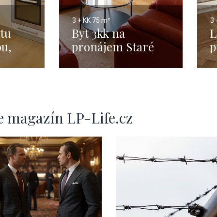
3 + KK
75 m²
3 
tu
Byt 3kk na
L
ou,
pronájem Staré
p
 Praha
Město - 75 m2
-
e magazín LP-Life.cz