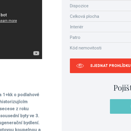
Dispozice
Celková plocha
Interiér
Patro
Kód nemovitosti
SJEDNAT PROHLÍDKU
Pojiš
a 1+kk o podlahové
istorizujícím
secese z roku
 sousední byty ve 3.
generační bydlení.
 hotovou koupelnou a