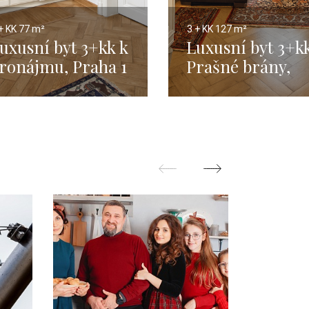
+ KK
77 m²
3 + KK
127 m²
uxusní byt 3+kk k
Luxusní byt 3+k
ronájmu, Praha 1
Prašné brány,
 77 m2
Praha 1 - 127 m²