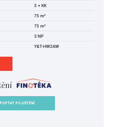
3 + KK
75 m²
75 m²
3.NP
Y&T-HW2AW
tění
POPTAT POJIŠTĚNÍ