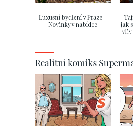
Luxusní bydlení v Praze –
Taj
Novinky v nabídce
jak 
vli
ZOBRAZIT DALŠÍ
Realitní komiks Superm