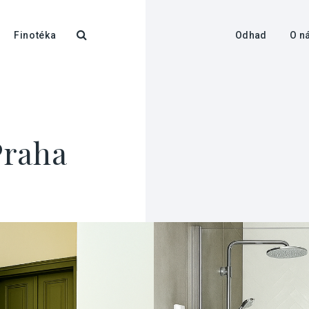
Finotéka
Odhad
O n
Praha