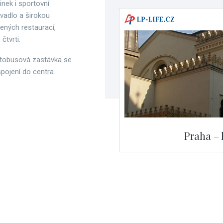
nek i sportovní
ivadlo a širokou
šených restaurací,
čtvrti.
autobusová zastávka se
spojení do centra
Praha – 