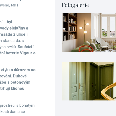
Fotogalerie
vené, tak i
cí –
byl
vody elektřiny a
asáda z ulice i
m standardu, s
vých prvků.
Součástí
ní baterie Vigour a
 stylu s důrazem na
acování. Dubové
ažba s betonovým
trhují klidnou
 prostředí s bohatými
ízkosti domu se