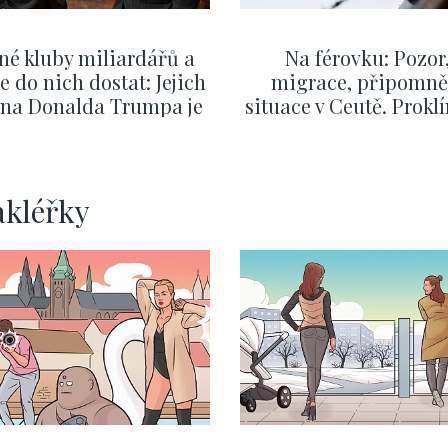
né kluby miliardářů a
Na férovku: Pozor
se do nich dostat: Jejich
migrace, připomně
v na Donalda Trumpa je
situace v Ceutě. Prokl
nejasný
migrační pakt Čes
pomáhá více než
Okamurova videa
ZOBRAZIT DALŠÍ
ZOBRAZIT DALŠÍ
akléřky