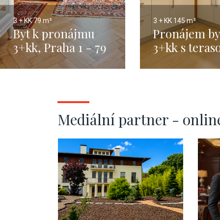
3 + KK
79 m²
3 + KK
145 m²
Byt k pronájmu
Pronájem by
3+kk, Praha 1 - 79
3+kk s teras
m
Nové Město,
1 - 121 m2
Mediální partner - onlin