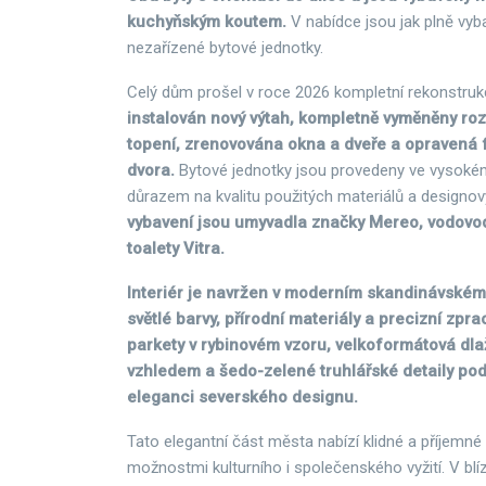
kuchyňským koutem.
V nabídce jsou jak plně vyba
nezařízené bytové jednotky.
Celý dům prošel v roce 2026 kompletní rekonstruk
instalován nový výtah, kompletně vyměněny roz
topení, zrenovována okna a dveře a opravená f
dvora.
Bytové jednotky jsou provedeny ve vysoké
důrazem na kvalitu použitých materiálů a designo
vybavení jsou umyvadla značky Mereo, vodovod
toalety Vitra.
Interiér je navržen v moderním skandinávském
světlé barvy, přírodní materiály a precizní zpr
parkety v rybinovém vzoru, velkoformátová dl
vzhledem a šedo-zelené truhlářské detaily pod
eleganci severského designu.
Tato elegantní část města nabízí klidné a příjemné
možnostmi kulturního i společenského vyžití. V bl