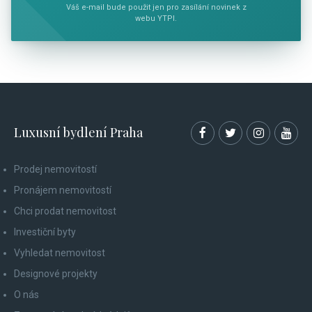
Váš e-mail bude použit jen pro zasílání novinek z
webu YTPI.
Luxusní bydlení Praha
Prodej nemovitostí
Pronájem nemovitostí
Chci prodat nemovitost
Investiční byty
Vyhledat nemovitost
Designové projekty
O nás