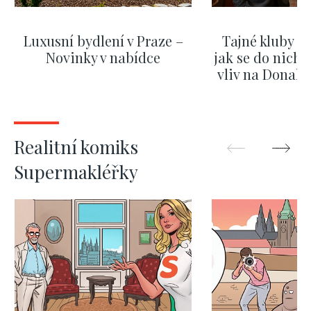
Luxusní bydlení v Praze –
Tajné kluby m
Novinky v nabídce
jak se do nich d
vliv na Donald
nejas
ZOBRAZIT DALŠÍ
ZOBRAZIT
Realitní komiks
Supermakléřky