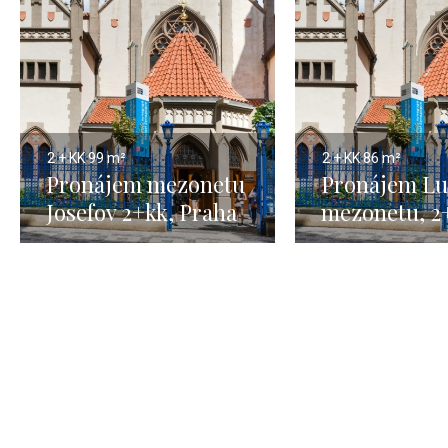
2 + KK
99 m²
2 + KK
86 m²
Pronájem mezonetu
Pronájem Lu
Josefov 2+kk, Praha
mezonetu, 2
1, Josefov, 99m2
Praha 1, Jose
86m2