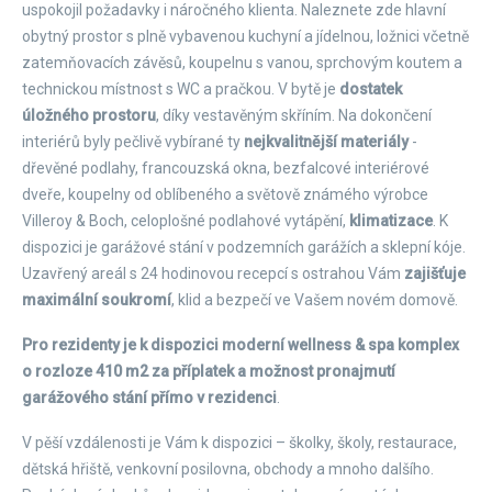
uspokojil požadavky i náročného klienta. Naleznete zde hlavní
obytný prostor s plně vybavenou kuchyní a jídelnou, ložnici včetně
zatemňovacích závěsů, koupelnu s vanou, sprchovým koutem a
technickou místnost s WC a pračkou. V bytě je
dostatek
úložného prostoru
, díky vestavěným skříním. Na dokončení
interiérů byly pečlivě vybírané ty
nejkvalitnější materiály
-
dřevěné podlahy, francouzská okna, bezfalcové interiérové
dveře, koupelny od oblíbeného a světově známého výrobce
Villeroy & Boch, celoplošné podlahové vytápění,
klimatizace
. K
dispozici je garážové stání v podzemních garážích a sklepní kóje.
Uzavřený areál s 24 hodinovou recepcí s ostrahou Vám
zajišťuje
maximální soukromí
, klid a bezpečí ve Vašem novém domově.
Pro rezidenty je k dispozici moderní wellness & spa komplex
o rozloze 410 m2 za příplatek a možnost pronajmutí
garážového stání přímo v rezidenci
.
V pěší vzdálenosti je Vám k dispozici – školky, školy, restaurace,
dětská hřiště, venkovní posilovna, obchody a mnoho dalšího.