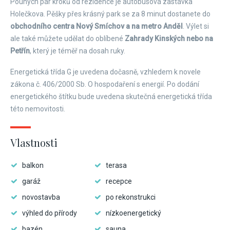
Pouhých pár kroků od rezidence je autobusová zastávka
Holečkova. Pěšky přes krásný park se za 8 minut dostanete do
obchodního centra Nový Smíchov a na metro Anděl
. Výlet si
ale také můžete udělat do oblíbené
Zahrady Kinských nebo na
Petřín
, který je téměř na dosah ruky.
Energetická třída G je uvedena dočasně, vzhledem k novele
zákona č. 406/2000 Sb. O hospodaření s energií. Po dodání
energetického štítku bude uvedena skutečná energetická třída
této nemovitosti.
Vlastnosti
balkon
terasa
garáž
recepce
novostavba
po rekonstrukci
výhled do přírody
nízkoenergetický
bazén
sauna