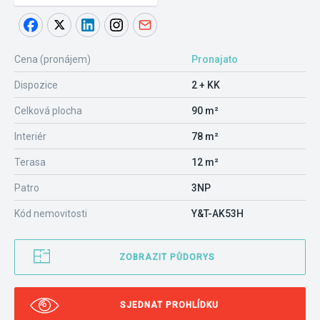
Cena (pronájem)
Pronajato
Dispozice
2 + KK
Celková plocha
90 m²
Interiér
78 m²
Terasa
12 m²
Patro
3NP
Kód nemovitosti
Y&T-AK53H
ZOBRAZIT PŮDORYS
SJEDNAT PROHLÍDKU