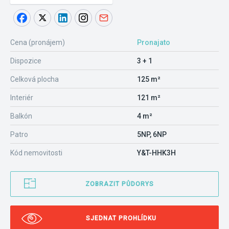
Cena (pronájem)
Pronajato
Dispozice
3 + 1
Celková plocha
125 m²
Interiér
121 m²
Balkón
4 m²
Patro
5NP, 6NP
Kód nemovitosti
Y&T-HHK3H
ZOBRAZIT PŮDORYS
SJEDNAT PROHLÍDKU