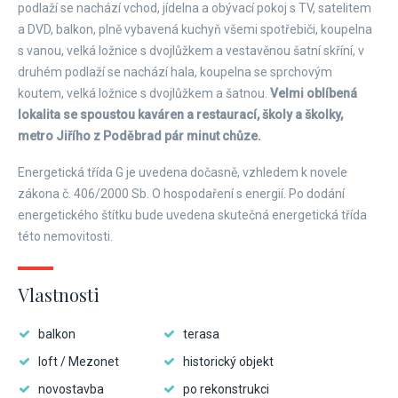
podlaží se nachází vchod, jídelna a obývací pokoj s TV, satelitem
a DVD, balkon, plně vybavená kuchyň všemi spotřebiči, koupelna
s vanou, velká ložnice s dvojlůžkem a vestavěnou šatní skříní, v
druhém podlaží se nachází hala, koupelna se sprchovým
koutem, velká ložnice s dvojlůžkem a šatnou.
Velmi oblíbená
lokalita se spoustou kaváren a restaurací, školy a školky,
metro Jiřího z Poděbrad pár minut chůze.
Energetická třída G je uvedena dočasně, vzhledem k novele
zákona č. 406/2000 Sb. O hospodaření s energií. Po dodání
energetického štítku bude uvedena skutečná energetická třída
této nemovitosti.
Vlastnosti
balkon
terasa
loft / Mezonet
historický objekt
novostavba
po rekonstrukci