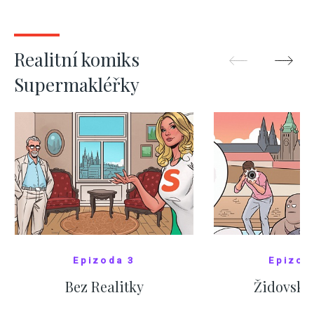
nejas
ZOBRAZIT DALŠÍ
ZOBRAZIT
Realitní komiks
Supermakléřky
Epizoda 3
Epizod
Bez Realitky
Židovské