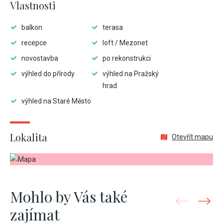
Vlastnosti
balkon
terasa
recepce
loft / Mezonet
novostavba
po rekonstrukci
výhled do přírody
výhled na Pražský
hrad
výhled na Staré Město
Lokalita
Otevřít mapu
Mohlo by Vás také
zajímat