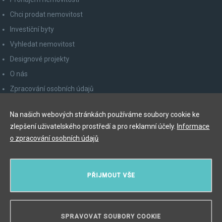
Chci prodat nemovitost
Investiční byty
Vyhledat nemovitost
Designové projekty
O nás
Zpracování osobních údajů
Poučení spotřebitele
Na našich webových stránkách používáme soubory cookie ke
Odhlášení z newsletteru
zlepšení uživatelského prostředí a pro reklamní účely.
Informace
Kontakty
o zpracování osobních údajů
Y&T Luxury Property Prague Czech Republic s.r.o.
PŘIJMOUT VŠE
Elišky Krásnohorské 123/10, 110 00 Praha 1
Myslíková 245/3, 110 00 Praha 1
IČ: 29055113
SPRAVOVAT SOUBORY COOKIE