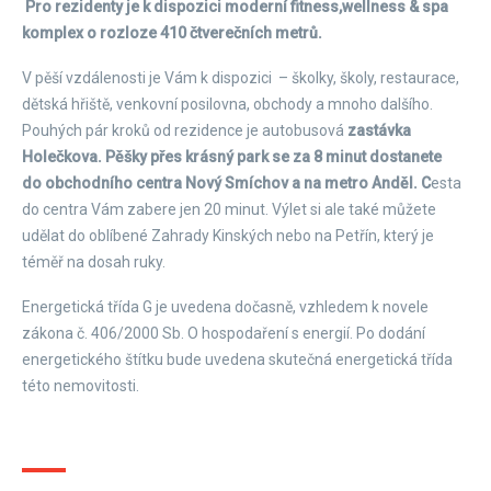
Pro rezidenty je k dispozici moderní fitness,wellness & spa
komplex o rozloze 410 čtverečních metrů.
V pěší vzdálenosti je Vám k dispozici – školky, školy, restaurace,
dětská hřiště, venkovní posilovna, obchody a mnoho dalšího.
Pouhých pár kroků od rezidence je autobusová
zastávka
Holečkova. Pěšky přes krásný park se za 8 minut dostanete
do obchodního centra Nový Smíchov a na metro Anděl. C
esta
do centra Vám zabere jen 20 minut. Výlet si ale také můžete
udělat do oblíbené Zahrady Kinských nebo na Petřín, který je
téměř na dosah ruky.
Energetická třída G je uvedena dočasně, vzhledem k novele
zákona č. 406/2000 Sb. O hospodaření s energií. Po dodání
energetického štítku bude uvedena skutečná energetická třída
této nemovitosti.