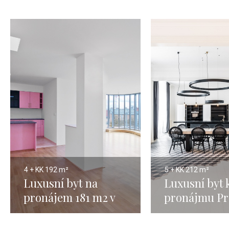
4 + KK
192 m²
5 + KK
212 m²
Luxusní byt na
Luxusní byt 
pronájem 181 m2 v
pronájmu Pr
Karlíně - Praha 8
212m