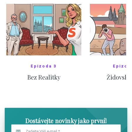
Epizoda 3
Epizod
Bez Realitky
Židovské
SHOW COMICS
SHOW CO
Dostávejte novinky jako první!
Zadejte Váš e-mail
*