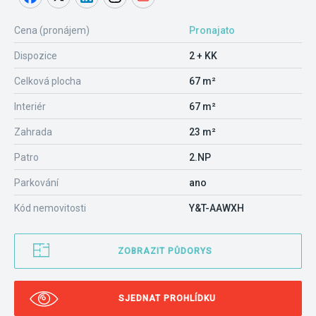
Cena (pronájem)
Pronajato
Dispozice
2 + KK
Celková plocha
67 m²
Interiér
67 m²
Zahrada
23 m²
Patro
2.NP
Parkování
ano
Kód nemovitosti
Y&T-AAWXH
ZOBRAZIT PŮDORYS
SJEDNAT PROHLÍDKU