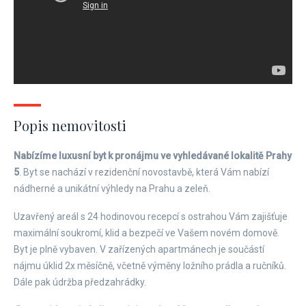
Popis nemovitosti
Nabízíme luxusní byt k pronájmu ve vyhledávané lokalitě Prahy
5
. Byt se nachází v rezidenční novostavbě, která Vám nabízí
nádherné a unikátní výhledy na Prahu a zeleň.
Uzavřený areál s 24 hodinovou recepcí s ostrahou Vám zajišťuje
maximální soukromí, klid a bezpečí ve Vašem novém domově.
Byt je plně vybaven. V zařízených apartmánech je součástí
nájmu úklid 2x měsíčně, včetně výměny ložního prádla a ručníků.
Dále pak údržba předzahrádky.