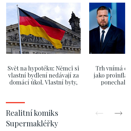
Svět na hypotéku: Němci si
Trh vnímá dě
vlastní bydlení nedávají za
jako proinflač
domácí úkol. Vlastní byty,
ponechali 
kde bydlí někdo jiný
červnových 
ZOBRAZIT DALŠÍ
ZOBRAZIT
Realitní komiks
Supermakléřky