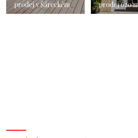
prodej v Šáreckém
prodej 620 m
údolí
Praha 6