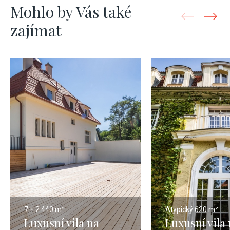
Mohlo by Vás také
zajímat
7 + 2
440 m²
Atypický
620 m²
Luxusní vila na
Luxusní vila