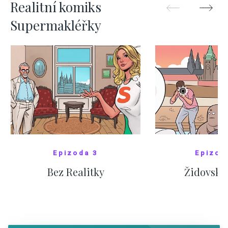
Realitní komiks
Supermakléřky
Epizoda 3
Epizod
Bez Realitky
Židovské
SHOW COMICS
SHOW CO