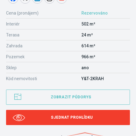
Cena (pronájem)
Rezervováno
Interiér
502 m²
Terasa
24 m²
Zahrada
614 m²
Pozemek
966 m²
Sklep
ano
Kód nemovitosti
Y&T-2KRAH
ZOBRAZIT PŮDORYS
SJEDNAT PROHLÍDKU