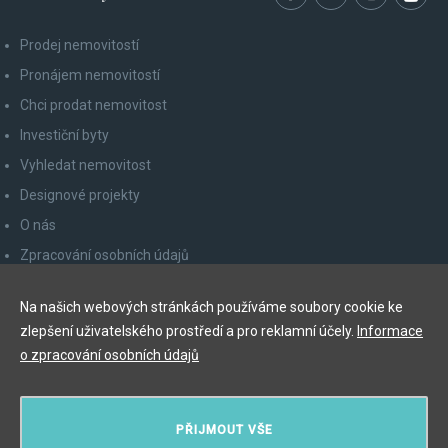
Prodej nemovitostí
Pronájem nemovitostí
Chci prodat nemovitost
Investiční byty
Vyhledat nemovitost
Designové projekty
O nás
Zpracování osobních údajů
Poučení spotřebitele
Na našich webových stránkách používáme soubory cookie ke
Odhlášení z newsletteru
zlepšení uživatelského prostředí a pro reklamní účely.
Informace
Kontakty
o zpracování osobních údajů
Y&T Luxury Property Prague Czech Republic s.r.o.
PŘIJMOUT VŠE
Elišky Krásnohorské 123/10, 110 00 Praha 1