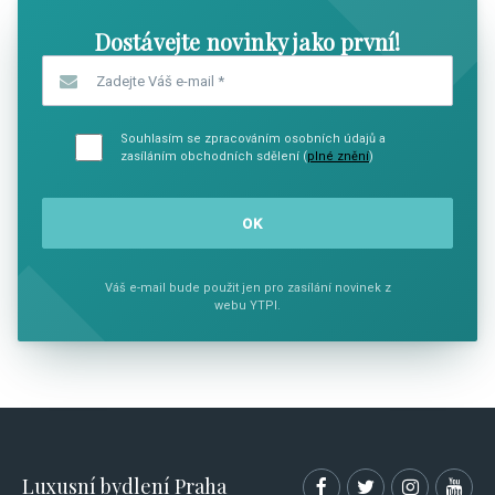
Dostávejte novinky jako první!
Zadejte Váš e-mail
*
Souhlasím se zpracováním osobních údajů a
zasíláním obchodních sdělení (
plné znění
)
Váš e-mail bude použit jen pro zasílání novinek z
webu YTPI.
Luxusní bydlení Praha