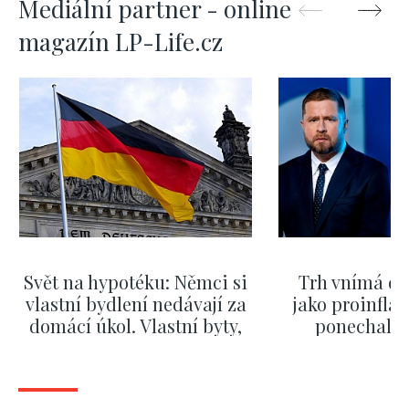
Mediální partner - online
magazín LP-Life.cz
Svět na hypotéku: Němci si
Trh vnímá dě
vlastní bydlení nedávají za
jako proinflač
domácí úkol. Vlastní byty,
ponechali 
kde bydlí někdo jiný
červnových 
ZOBRAZIT DALŠÍ
ZOBRAZIT