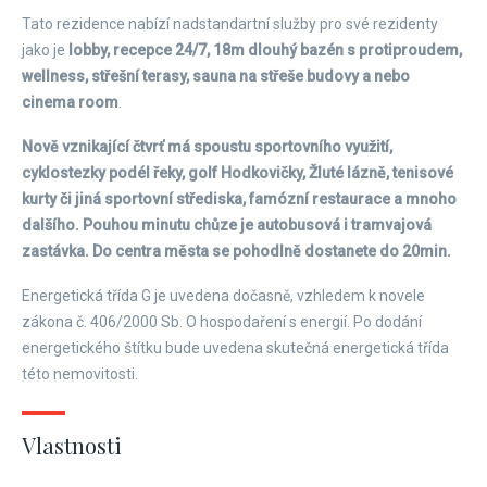
Tato rezidence nabízí nadstandartní služby pro své rezidenty
jako je
lobby, recepce 24/7, 18m dlouhý bazén s protiproudem,
wellness, střešní terasy, sauna na střeše budovy a nebo
cinema room
.
Nově vznikající čtvrť má spoustu sportovního využití,
cyklostezky podél řeky, golf Hodkovičky, Žluté lázně, tenisové
kurty či jiná sportovní střediska, famózní restaurace a mnoho
dalšího. Pouhou minutu chůze je autobusová i tramvajová
zastávka. Do centra města se pohodlně dostanete do 20min.
Energetická třída G je uvedena dočasně, vzhledem k novele
zákona č. 406/2000 Sb. O hospodaření s energií. Po dodání
energetického štítku bude uvedena skutečná energetická třída
této nemovitosti.
Vlastnosti