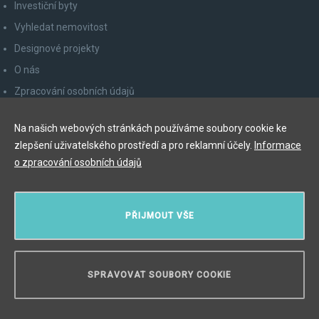
Investiční byty
Vyhledat nemovitost
Designové projekty
O nás
Zpracování osobních údajů
Poučení spotřebitele
Na našich webových stránkách používáme soubory cookie ke
Odhlášení z newsletteru
zlepšení uživatelského prostředí a pro reklamní účely.
Informace
Kontakty
o zpracování osobních údajů
Y&T Luxury Property Prague Czech Republic s.r.o.
PŘIJMOUT VŠE
Elišky Krásnohorské 123/10, 110 00 Praha 1
Myslíková 245/3, 110 00 Praha 1
IČ: 29055113
SPRAVOVAT SOUBORY COOKIE
POTŘEBUJETE PORADIT?
Copyright © 2026, Y&T Luxury Property.