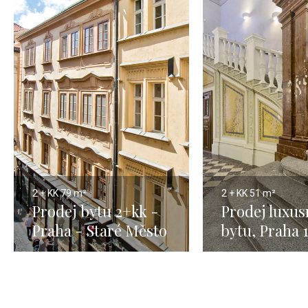
2 + KK
79 m²
2 + KK
51 m²
Prodej bytu 2+kk -
Prodej luxus
Praha - Staré Město
bytu, Praha 