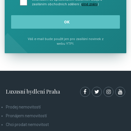
zasíláním obchodních sdělení (
plné znění
)
Váš e-mail bude použit jen pro zasílání novinek z
webu YTPI.
Luxusní bydlení Praha
Prodej nemovitostí
Pronájem nemovitostí
Chci prodat nemovitost