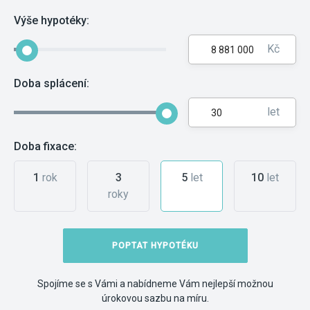
Výše hypotéky:
Kč
Doba splácení:
let
Doba fixace:
1
rok
3
5
let
10
let
roky
POPTAT HYPOTÉKU
Spojíme se s Vámi a nabídneme Vám nejlepší možnou
úrokovou sazbu na míru.