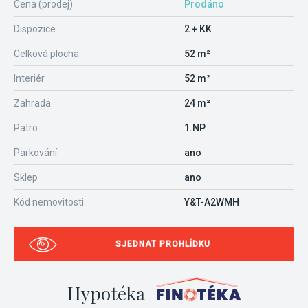
Cena (prodej)
Prodáno
Dispozice
2 + KK
Celková plocha
52 m²
Interiér
52 m²
Zahrada
24 m²
Patro
1.NP
Parkování
ano
Sklep
ano
Kód nemovitosti
Y&T-A2WMH
SJEDNAT PROHLÍDKU
Hypotéka