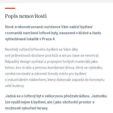
Popis nemovitosti
Nově zrekonstruovaná rezidence Vám nabízí bydlení
rozmanitě navržené loftové byty, zasazené v klidné a často
vyhledávané lokalitě v Praze 4.
Neotřelý vzhled loftového bydlení se Vám díky
své jedinečnosti dostane pod kůži a ani po čase se neomrzí.
Nápaditý design vychází z propojení tvrdých materiálů jako
beton, kov či sklo s jemnou kombinací dřeva, čímž ve výsledku
vzniká nevšední a zároveň trendy místo pro bydlení
s industriálním nádechem, který dokonale zapadá do konceptu
celé budovy.
Jedná se o loftový byt s velkorysou předzahrádkou. Jednotku
lze využít nejen k bydlení, ale i jako obchodní prostor s
možností vytvoření terasy.