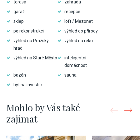
terasa
zahrada
garáž
recepce
sklep
loft / Mezonet
po rekonstrukci
výhled do přírody
výhled na Pražský
výhled na řeku
hrad
výhled na Staré Město
inteligentní
domácnost
bazén
sauna
byt na investici
Mohlo by Vás také
zajímat