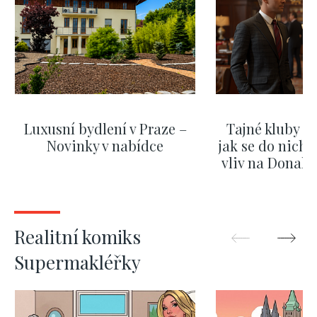
Luxusní bydlení v Praze –
Tajné kluby m
Novinky v nabídce
jak se do nich d
vliv na Donald
nejas
ZOBRAZIT DALŠÍ
ZOBRAZIT
Realitní komiks
Supermakléřky