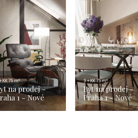
+ KK
75 m²
3 + KK
75 m²
yt na prodej -
Byt na prodej -
raha 1 - Nové
Praha 1 - Nové
ěsto - 75m
Město - 75m