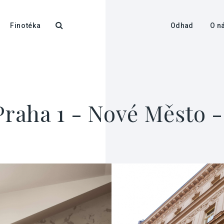
Finotéka
Odhad
O n
Praha 1 - Nové Město -