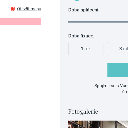
Otevřít mapu
Doba splácení:
Doba fixace:
1
rok
3
ro
Spojíme se s Vám
úr
Fotogalerie