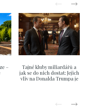
ze –
Tajné kluby miliardářů a
Na f
e
jak se do nich dostat: Jejich
migra
vliv na Donalda Trumpa je
situace 
nejasný
migra
pom
Oka
ZOBRAZIT DALŠÍ
Z