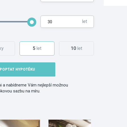
let
ky
5
let
10
let
POPTAT HYPOTÉKU
i a nabídneme Vám nejlepší možnou
okovou sazbu na míru.