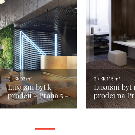
3 + KK
93 m²
3 + KK
115 m²
Luxusní byt k
Luxusní byt 
prodeji - Praha 5 -
prodej na Pr
93m
-115m