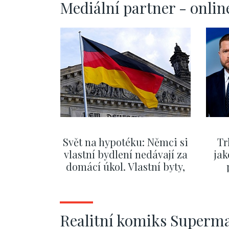
Mediální partner - onlin
Svět na hypotéku: Němci si
Tr
vlastní bydlení nedávají za
jak
domácí úkol. Vlastní byty,
kde bydlí někdo jiný
č
ZOBRAZIT DALŠÍ
Realitní komiks Superm