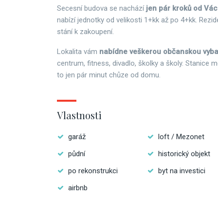
Secesní budova se nachází
jen pár kroků od Vá
nabízí jednotky od velikosti 1+kk až po 4+kk. Rez
stání k zakoupení.
Lokalita vám
nabídne veškerou občanskou vyb
centrum, fitness, divadlo, školky a školy. Stanice me
to jen pár minut chůze od domu.
Vlastnosti
garáž
loft / Mezonet
půdní
historický objekt
po rekonstrukci
byt na investici
airbnb