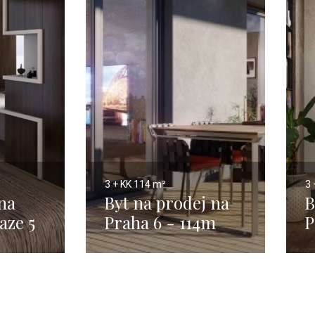
3 + KK
114 m²
3 
na
Byt na prodej na
B
aze 5
Praha 6 - 114m
P
M