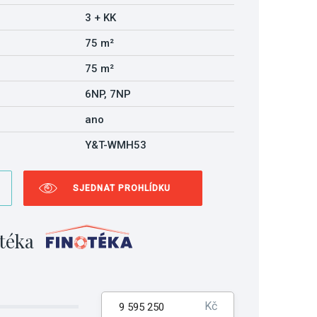
3 + KK
75 m²
75 m²
6NP, 7NP
ano
Y&T-WMH53
SJEDNAT PROHLÍDKU
téka
Kč