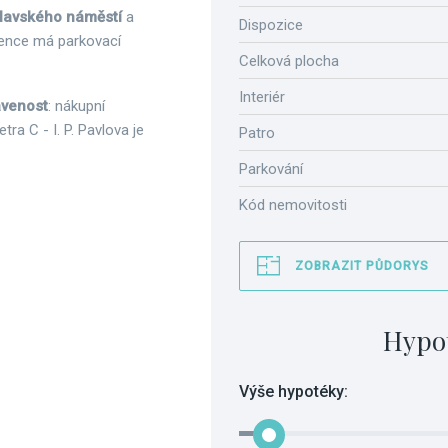
clavského náměstí
a
Dispozice
idence má parkovací
Celková plocha
Interiér
avenost
: nákupní
tra C - I. P. Pavlova je
Patro
Parkování
Kód nemovitosti
ZOBRAZIT PŮDORYS
Hypo
Výše hypotéky: