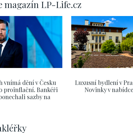
e magazín LP-Life.cz
h vnímá dění v Česku
Luxusní bydlení v Pra
o proinflační. Bankéři
Novinky v nabídc
ponechali sazby na
ervnových hodnotách
ZOBRAZIT DALŠÍ
ZOBRAZIT DALŠÍ
akléřky