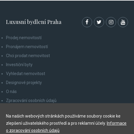
Luxusní bydlení Praha
Prodej nemovitostí
Pronájem nemovitostí
Chci prodat nemovitost
Investiční byty
Vyhledat nemovitost
Designové projekty
O nás
Zpracování osobních údajů
Poučení spotřebitele
Na našich webových stránkách používáme soubory cookie ke
Odhlášení z newsletteru
zlepšení uživatelského prostředí a pro reklamní účely.
Informace
Kontakty
o zpracování osobních údajů