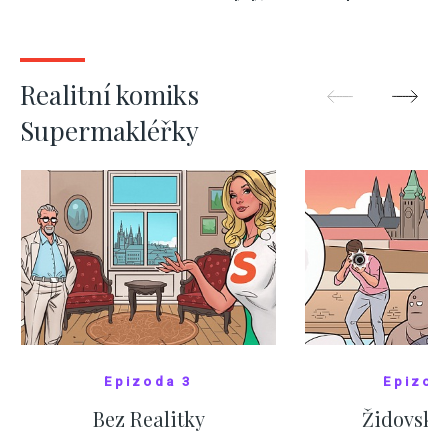
kde bydlí někdo jiný
červnových 
ZOBRAZIT DALŠÍ
ZOBRAZIT
Realitní komiks
Supermakléřky
Epizoda 3
Epizod
Bez Realitky
Židovské