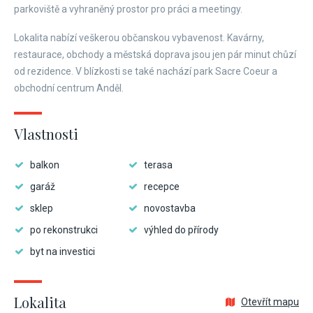
parkoviště a vyhraněný prostor pro práci a meetingy.
Lokalita nabízí veškerou občanskou vybavenost. Kavárny,
restaurace, obchody a městská doprava jsou jen pár minut chůzí
od rezidence. V blízkosti se také nachází park Sacre Coeur a
obchodní centrum Anděl.
Vlastnosti
balkon
terasa
garáž
recepce
sklep
novostavba
po rekonstrukci
výhled do přírody
byt na investici
Lokalita
Otevřít mapu