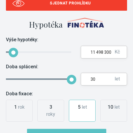
SJEDNAT PROHLÍDKU
Hypotéka
Výše hypotéky:
Kč
Doba splácení:
let
Doba fixace:
1
rok
3
5
let
10
let
roky