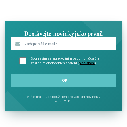
SHOW COMICS
SHOW CO
Dostávejte novinky jako první!
Zadejte Váš e-mail
*
Souhlasím se zpracováním osobních údajů a
zasíláním obchodních sdělení (
plné znění
)
Váš e-mail bude použit jen pro zasílání novinek z
webu YTPI.