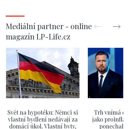
Mediální partner - online
magazín LP-Life.cz
Svět na hypotéku: Němci si
Trh vnímá dě
vlastní bydlení nedávají za
jako proinflač
domácí úkol. Vlastní byty,
ponechali 