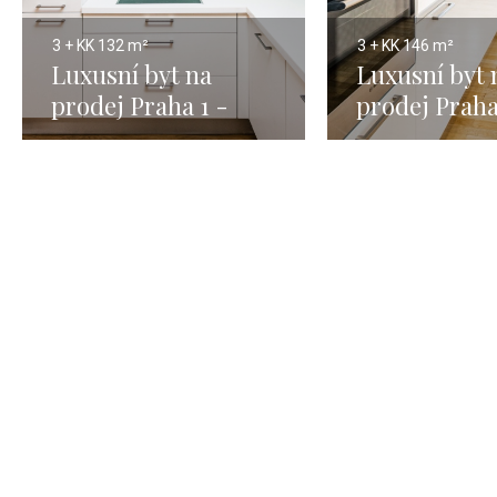
3 + KK
132 m²
3 + KK
146 m²
Luxusní byt na
Luxusní byt 
prodej Praha 1 -
prodej Praha
Nové Město - 132m
Malá Strana 