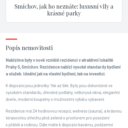
Smíchov, jak ho neznáte: luxusní vily a
krásné parky
Popis nemovitosti
Nabízíme byty v nově vzniklé rezidenci v atraktivní lokalitě
Prahy 5, Smíchov. Rezidence nabízí vysoké standardy bydlení
a služeb. Ideální jak na vlastní bydlení, tak na investici.
K dispozici jsou jednotky 1kk až 6kk. Byty jsou dokončené ve
vysokém standardu, dřevěné podlahy, velkorysá okna, elegantní
dveře, moderní koupelny s možnostmi výběru vybavení.
Rezidence má 24 hodinovou recepci, welness (sauna), a krásnou
terasovitou střechu plná zeleně s prostorem pro posezení
s přáteli a rodinou. Dále máte k dispozici kavárnu, podzemní