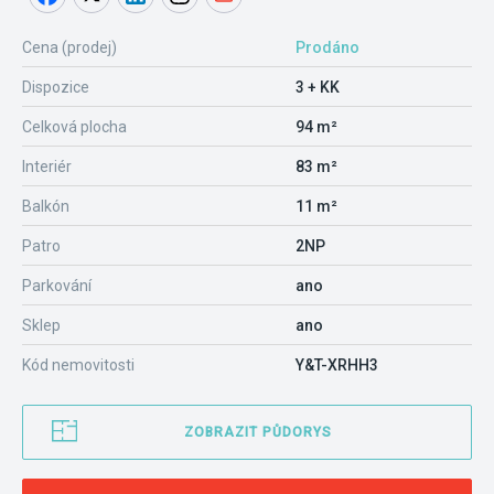
Cena (prodej)
Prodáno
Dispozice
3 + KK
Celková plocha
94 m²
Interiér
83 m²
Balkón
11 m²
Patro
2NP
Parkování
ano
Sklep
ano
Kód nemovitosti
Y&T-XRHH3
ZOBRAZIT PŮDORYS