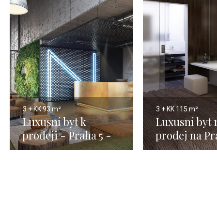
3 + KK
93 m²
3 + KK
115 m²
Luxusní byt k
Luxusní byt 
prodeji - Praha 5 -
prodej na Pr
93m
-115m