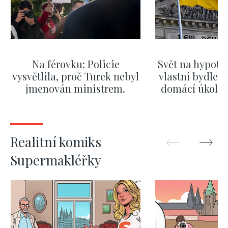
Na férovku: Policie
Svět na hypoté
vysvětlila, proč Turek nebyl
vlastní bydlení
jmenován ministrem.
domácí úkol. V
Mazání jeho výroků nebylo
kde bydlí n
dost rychlé
ZOBRAZIT DALŠÍ
ZOBRAZIT
Realitní komiks
Supermakléřky