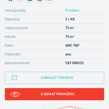
Cena (prodej)
Prodáno
Dispozice
3 + KK
Celková plocha
75 m²
Interiér
75 m²
Patro
6NP, 7NP
Parkování
ano
Kód nemovitosti
Y&T-RMH53
ZOBRAZIT PŮDORYS
SJEDNAT PROHLÍDKU