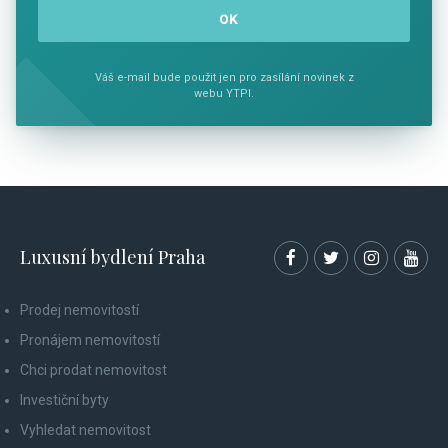
Váš e-mail bude použit jen pro zasílání novinek z
webu YTPI.
Luxusní bydlení Praha
Prodej nemovitostí
Pronájem nemovitostí
Chci prodat nemovitost
Investiční byty
Vyhledat nemovitost