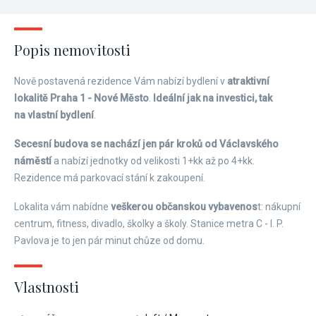
Popis nemovitosti
Nově postavená rezidence Vám nabízí bydlení v
atraktivní
lokalitě Praha 1 - Nové Město
.
Ideální jak na investici, tak
na vlastní bydlení
.
Secesní budova se nachází jen pár kroků od Václavského
náměstí
a nabízí jednotky od velikosti 1+kk až po 4+kk.
Rezidence má parkovací stání k zakoupení.
Lokalita vám nabídne
veškerou občanskou vybavenos
t: nákupní
centrum, fitness, divadlo, školky a školy. Stanice metra C - I. P.
Pavlova je to jen pár minut chůze od domu.
Vlastnosti