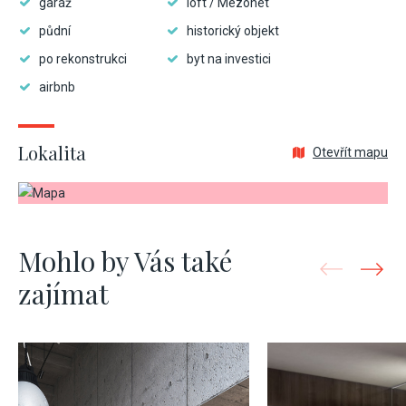
garáž
loft / Mezonet
půdní
historický objekt
po rekonstrukci
byt na investici
airbnb
Lokalita
Otevřít mapu
Mohlo by Vás také
zajímat