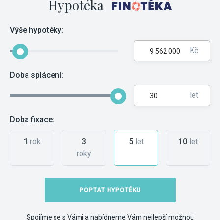
Hypotéka
Výše hypotéky:
Kč
Doba splácení:
let
Doba fixace:
1
rok
3
5
let
10
let
roky
POPTAT HYPOTÉKU
Spojíme se s Vámi a nabídneme Vám nejlepší možnou