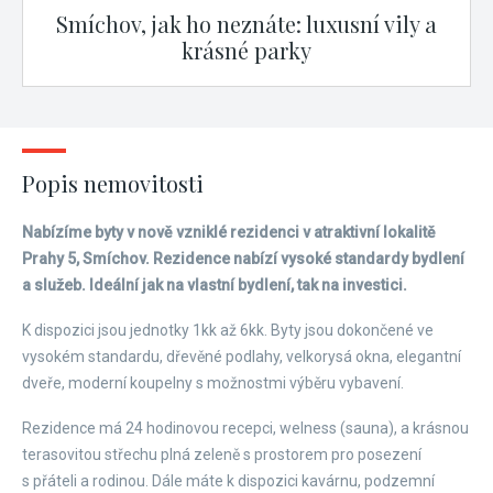
Smíchov, jak ho neznáte: luxusní vily a
krásné parky
Popis nemovitosti
Nabízíme byty v nově vzniklé rezidenci v atraktivní lokalitě
Prahy 5, Smíchov. Rezidence nabízí vysoké standardy bydlení
a služeb. Ideální jak na vlastní bydlení, tak na investici.
K dispozici jsou jednotky 1kk až 6kk. Byty jsou dokončené ve
vysokém standardu, dřevěné podlahy, velkorysá okna, elegantní
dveře, moderní koupelny s možnostmi výběru vybavení.
Rezidence má 24 hodinovou recepci, welness (sauna), a krásnou
terasovitou střechu plná zeleně s prostorem pro posezení
s přáteli a rodinou. Dále máte k dispozici kavárnu, podzemní