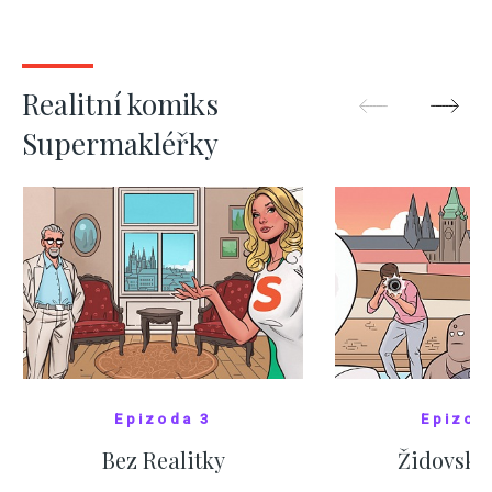
nejas
ZOBRAZIT DALŠÍ
ZOBRAZIT
Realitní komiks
Supermakléřky
Epizoda 3
Epizod
Bez Realitky
Židovské