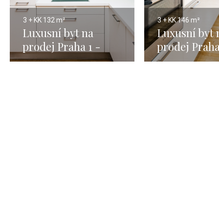
3 + KK
132 m²
3 + KK
146 m²
Luxusní byt na
Luxusní byt 
prodej Praha 1 -
prodej Praha
Nové Město - 132m
Malá Strana 