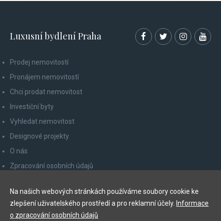
Luxusní bydlení Praha
Prodej nemovitostí
Pronájem nemovitostí
Chci prodat nemovitost
Investiční byty
Vyhledat nemovitost
Designové projekty
O nás
Zpracování osobních údajů
Poučení spotřebitele
Na našich webových stránkách používáme soubory cookie ke
Odhlášení z newsletteru
zlepšení uživatelského prostředí a pro reklamní účely.
Informace
Kontakty
o zpracování osobních údajů