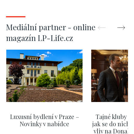
Mediální partner - online
magazín LP-Life.cz
Luxusní bydlení v Praze –
Tajné kluby m
Novinky v nabídce
jak se do nich d
vliv na Donald