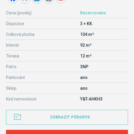
Cena (prodej)
Rezervováno
Dispozice
3 + KK
Celková plocha
104 m²
Interiér
92 m²
Terasa
12 m²
Patro
3NP
Parkování
ano
Sklep
ano
Kód nemovitosti
Y&T-AHKH3
ZOBRAZIT PŮDORYS