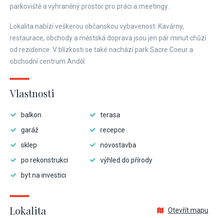
parkoviště a vyhraněný prostor pro práci a meetingy.
Lokalita nabízí veškerou občanskou vybavenost. Kavárny,
restaurace, obchody a městská doprava jsou jen pár minut chůzí
od rezidence. V blízkosti se také nachází park Sacre Coeur a
obchodní centrum Anděl.
Vlastnosti
balkon
terasa
garáž
recepce
sklep
novostavba
po rekonstrukci
výhled do přírody
byt na investici
Lokalita
Otevřít mapu