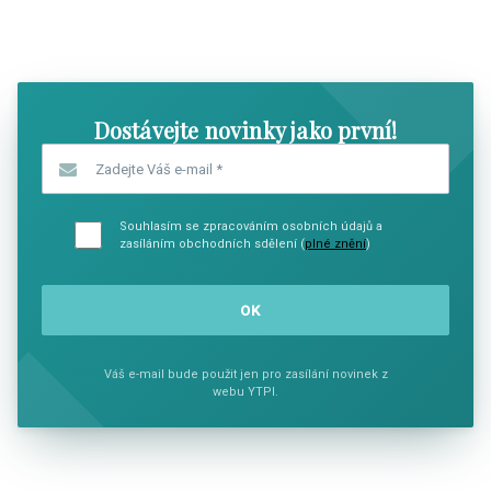
SHOW COMICS
SHOW CO
Dostávejte novinky jako první!
Zadejte Váš e-mail
*
Souhlasím se zpracováním osobních údajů a
zasíláním obchodních sdělení (
plné znění
)
Váš e-mail bude použit jen pro zasílání novinek z
webu YTPI.