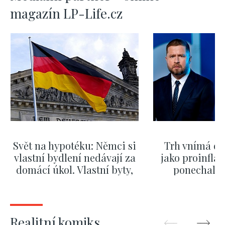
magazín LP-Life.cz
Svět na hypotéku: Němci si
Trh vnímá dě
vlastní bydlení nedávají za
jako proinflač
domácí úkol. Vlastní byty,
ponechali 
kde bydlí někdo jiný
červnových 
ZOBRAZIT DALŠÍ
ZOBRAZIT
Realitní komiks