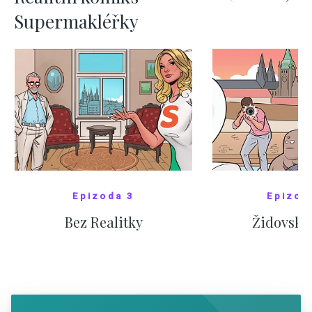
Supermakléřky
Epizoda 3
Epizod
Bez Realitky
Židovské
SHOW COMICS
SHOW CO