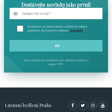
Dostávejte novinky jako první!
Zadejte Váš e-mail
*
Souhlasím se zpracováním osobních údajů a
zasíláním obchodních sdělení (
plné znění
)
Váš e-mail bude použit jen pro zasílání novinek z
webu YTPI.
Luxusní bydlení Praha