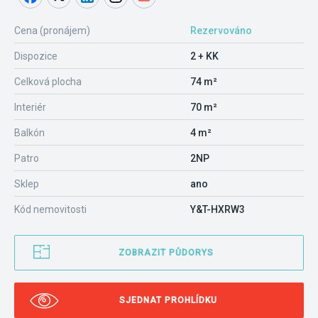
Cena (pronájem)
Rezervováno
Dispozice
2 + KK
Celková plocha
74 m²
Interiér
70 m²
Balkón
4 m²
Patro
2NP
Sklep
ano
Kód nemovitosti
Y&T-HXRW3
ZOBRAZIT PŮDORYS
SJEDNAT PROHLÍDKU