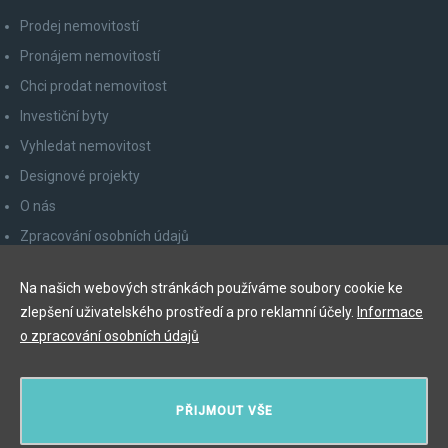
Prodej nemovitostí
Pronájem nemovitostí
Chci prodat nemovitost
Investiční byty
Vyhledat nemovitost
Designové projekty
O nás
Zpracování osobních údajů
Poučení spotřebitele
Na našich webových stránkách používáme soubory cookie ke
Odhlášení z newsletteru
zlepšení uživatelského prostředí a pro reklamní účely.
Informace
Kontakty
o zpracování osobních údajů
Y&T Luxury Property Prague Czech Republic s.r.o.
PŘIJMOUT VŠE
Elišky Krásnohorské 123/10, 110 00 Praha 1