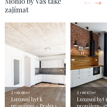
Mohlo by Vás také
zajímat
2 + KK
48 m²
2 + KK
47 m²
Luxusní byt k
Luxusní byt 
pronájmu - Praha 1
pronájem-4