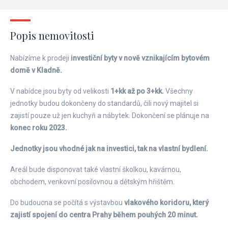
Popis nemovitosti
Nabízíme k prodeji
investiční byty v nově vznikajícím bytovém
domě v Kladně.
V nabídce jsou byty od velikosti
1+kk až po 3+kk.
Všechny
jednotky budou dokončeny do standardů, čili nový majitel si
zajistí pouze už jen kuchyň a nábytek. Dokončení se plánuje na
konec roku 2023.
Jednotky jsou vhodné jak na investici, tak na vlastní bydlení.
Areál bude disponovat také vlastní školkou, kavárnou,
obchodem, venkovní posilovnou a dětským hřištěm.
Do budoucna se počítá s výstavbou
vlakového koridoru, který
zajistí spojení do centra Prahy během pouhých 20 minut.