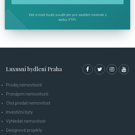
Váš e-mail bude použit jen pro zasílání novinek z
webu YTPI.
Luxusní bydlení Praha
Prodej nemovitostí
Pronájem nemovitostí
Chci prodat nemovitost
Investiční byty
Vyhledat nemovitost
Designové projekty