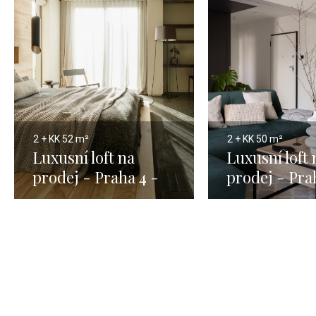
2 + KK
52 m²
2 + KK
50 m²
Luxusní loft na
Luxusní loft 
prodej - Praha 4 -
prodej - Pra
52m
50m