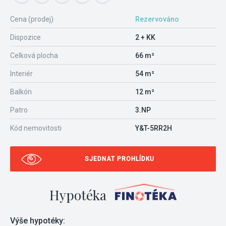
Cena (prodej)
Rezervováno
Dispozice
2 + KK
Celková plocha
66 m²
Interiér
54 m²
Balkón
12 m²
Patro
3.NP
Kód nemovitosti
Y&T-5RR2H
SJEDNAT PROHLÍDKU
Hypotéka
Výše hypotéky: