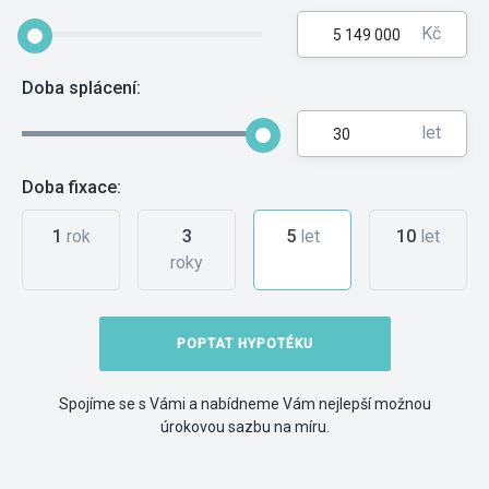
Kč
Doba splácení:
let
Doba fixace:
1
rok
3
5
let
10
let
roky
POPTAT HYPOTÉKU
Spojíme se s Vámi a nabídneme Vám nejlepší možnou
úrokovou sazbu na míru.