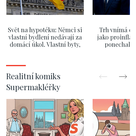
Svět na hypotéku: Němci si
Trh vnímá dě
vlastní bydlení nedávají za
jako proinflač
domácí úkol. Vlastní byty,
ponechali 
kde bydlí někdo jiný
červnových 
ZOBRAZIT DALŠÍ
ZOBRAZIT
Realitní komiks
Supermakléřky