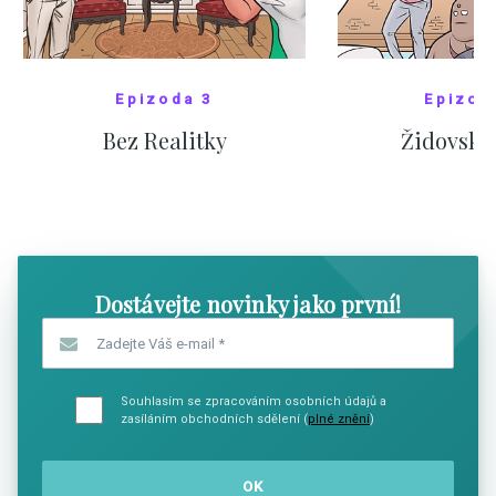
Epizoda 3
Epizod
Bez Realitky
Židovské
SHOW COMICS
SHOW CO
Dostávejte novinky jako první!
Zadejte Váš e-mail
*
Souhlasím se zpracováním osobních údajů a
zasíláním obchodních sdělení (
plné znění
)