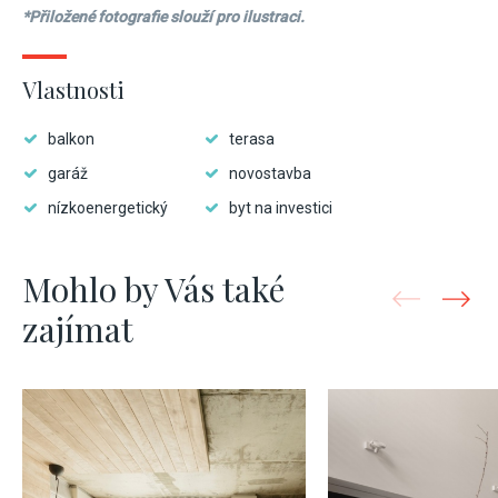
*Přiložené fotografie slouží pro ilustraci.
Vlastnosti
balkon
terasa
garáž
novostavba
nízkoenergetický
byt na investici
Mohlo by Vás také
zajímat