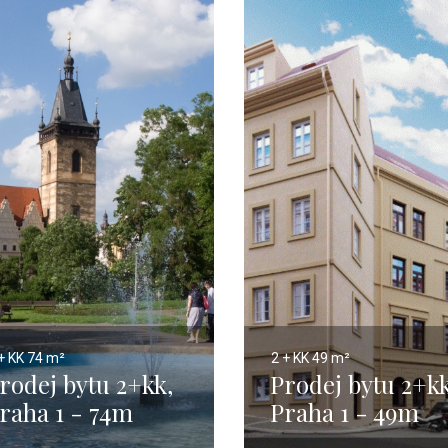
+ KK
74 m²
2 + KK
49 m²
rodej bytu 2+kk,
Prodej bytu 2+kk
raha 1 - 74m
Praha 1 - 49m