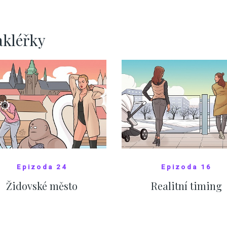
pomáhá více než
Okamurova videa
ZOBRAZIT DALŠÍ
ZOBRAZIT DALŠÍ
akléřky
Epizoda 24
Epizoda 16
Židovské město
Realitní timing
SHOW COMICS
SHOW COMICS