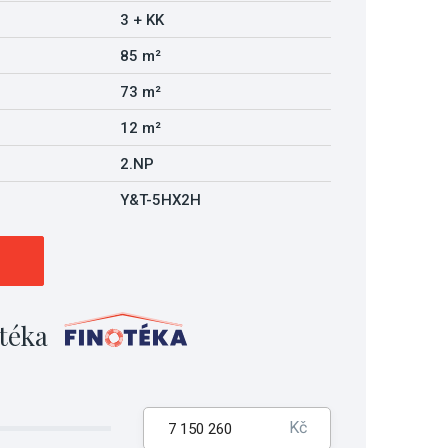
3 + KK
85 m²
73 m²
12 m²
2.NP
Y&T-5HX2H
téka
Kč