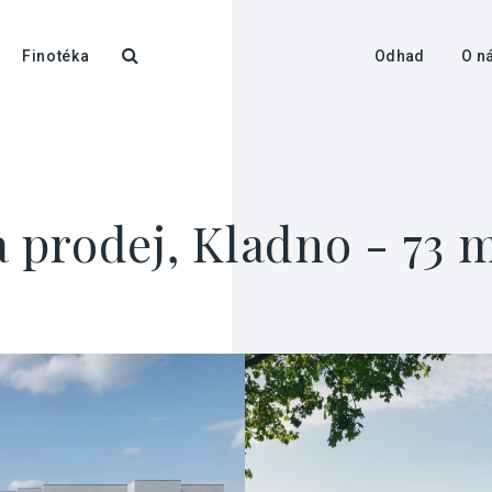
Finotéka
Odhad
O n
a prodej, Kladno - 73 