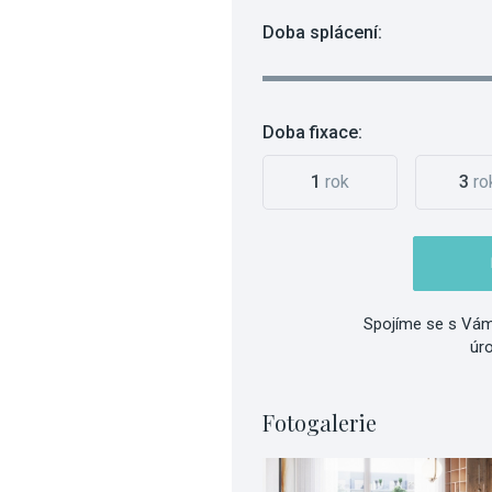
Doba splácení:
Doba fixace:
1
rok
3
ro
Spojíme se s Vám
úr
Fotogalerie