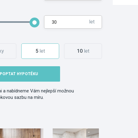
let
ky
5
let
10
let
POPTAT HYPOTÉKU
i a nabídneme Vám nejlepší možnou
okovou sazbu na míru.