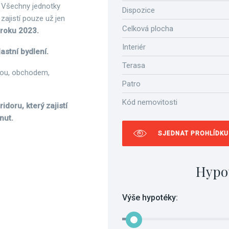
Všechny jednotky
Dispozice
zajistí pouze už jen
Celková plocha
roku 2023.
Interiér
astní bydlení.
Terasa
rnou, obchodem,
Patro
Kód nemovitosti
idoru, který zajistí
nut.
SJEDNAT PROHLÍDKU
Hypo
Výše hypotéky: