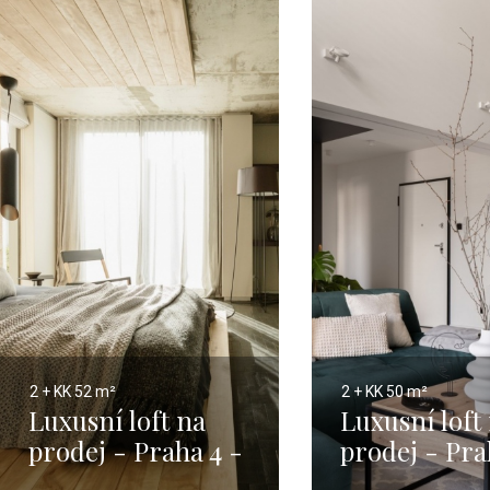
2 + KK
52 m²
2 + KK
50 m²
Luxusní loft na
Luxusní loft
prodej - Praha 4 -
prodej - Pra
52m
50m