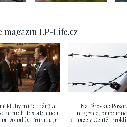
e magazín LP-Life.cz
né kluby miliardářů a
Na férovku: Pozor
se do nich dostat: Jejich
migrace, připomně
v na Donalda Trumpa je
situace v Ceutě. Prokl
nejasný
migrační pakt Čes