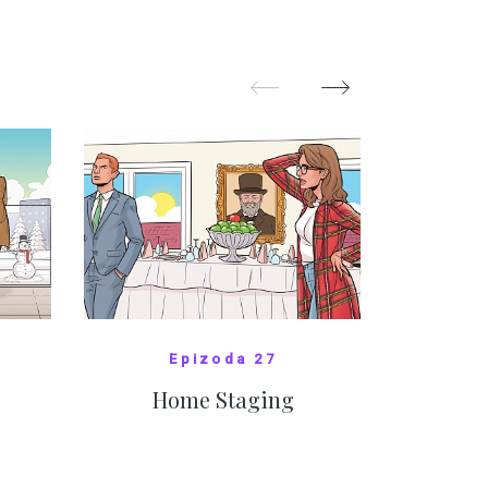
festivalem
ZOBRAZIT DALŠÍ
Z
Epizoda 27
Home Staging
10
SHOW COMICS