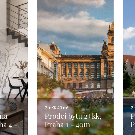
2 + KK
40 m²
2 
 na
Prodej bytu 2+kk,
P
ha 4 -
Praha 1 - 40m
P