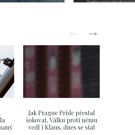
,
Jak Prague Pride přestal
Beru s
la
šokovat. Válku proti němu
svatbě, 
ínaný
vedl i Klaus, dnes se stal
natož al
ku
běžným pražským
pozor 