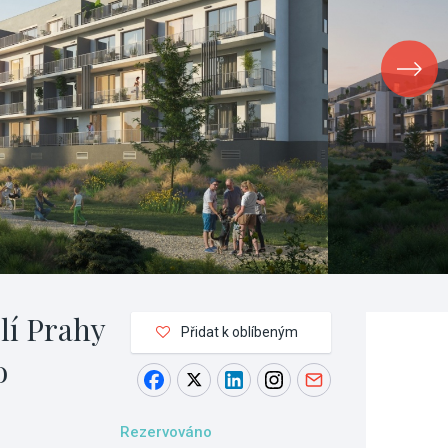
lí Prahy
Přidat k oblíbeným
o
Rezervováno