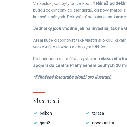
V nabídce jsou byty od velikosti
1+kk až po 3+kk.
budou dokončeny do standardů, čili nový majitel si 
kuchyň a nábytek. Dokončení se plánuje na
konec 
Jednotky jsou vhodné jak na investici, tak na vl
Areál bude disponovat také vlastní školkou, kavá
venkovní posilovnou a dětským hřištěm.
Do budoucna se počítá s výstavbou
vlakového kor
spojení do centra Prahy během pouhých 20 mi
*Přiložené fotografie slouží pro ilustraci.
Vlastnosti
balkon
terasa
garáž
novostavba