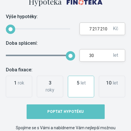
Hypotéka
Výše hypotéky:
Kč
Doba splácení:
let
Doba fixace:
1
rok
3
5
let
10
let
roky
POPTAT HYPOTÉKU
Spojíme se s Vámi a nabídneme Vám nejlepší možnou