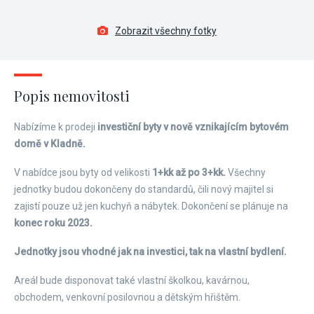
Zobrazit všechny fotky
Popis nemovitosti
Nabízíme k prodeji
investiční byty v nově vznikajícím bytovém
domě v Kladně.
V nabídce jsou byty od velikosti
1+kk až po 3+kk.
Všechny
jednotky budou dokončeny do standardů, čili nový majitel si
zajistí pouze už jen kuchyň a nábytek. Dokončení se plánuje na
konec roku 2023.
Jednotky jsou vhodné jak na investici, tak na vlastní bydlení.
Areál bude disponovat také vlastní školkou, kavárnou,
obchodem, venkovní posilovnou a dětským hřištěm.