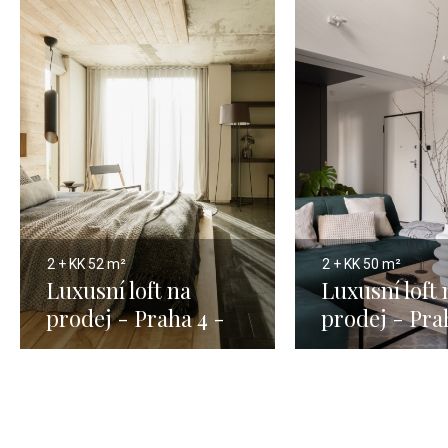
2 + KK
52 m²
2 + KK
50 m²
Luxusní loft na
Luxusní loft 
prodej - Praha 4 -
prodej - Pra
52m
50m