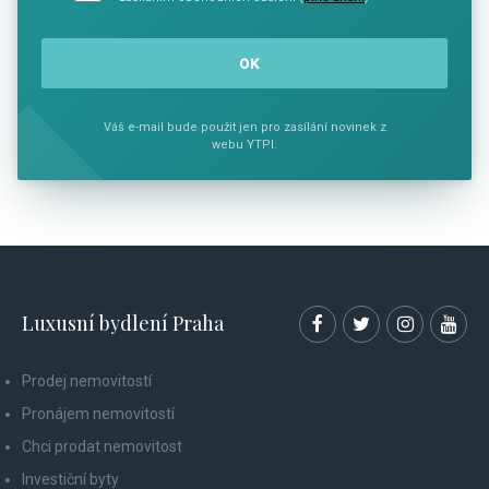
Váš e-mail bude použit jen pro zasílání novinek z
webu YTPI.
Luxusní bydlení Praha
Prodej nemovitostí
Pronájem nemovitostí
Chci prodat nemovitost
Investiční byty