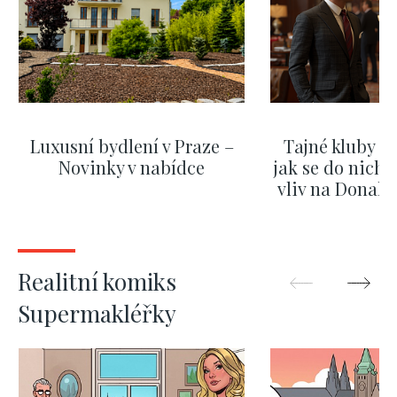
Luxusní bydlení v Praze –
Tajné kluby m
Novinky v nabídce
jak se do nich d
vliv na Donald
nejas
ZOBRAZIT DALŠÍ
ZOBRAZIT
Realitní komiks
Supermakléřky