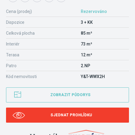
Cena (prodej)
Rezervováno
Dispozice
3 + KK
Celková plocha
85 m²
Interiér
73 m²
Terasa
12 m²
Patro
2.NP
Kód nemovitosti
Y&T-WWX2H
ZOBRAZIT PŮDORYS
SJEDNAT PROHLÍDKU