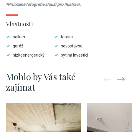
*Přiložené fotografie slouží pro ilustraci.
Vlastnosti
balkon
terasa
garáž
novostavba
nízkoenergetický
byt na investici
Mohlo by Vás také
zajímat