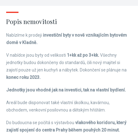
Popis nemovitosti
Nabízíme k prodeji
investiční byty v nově vznikajícím bytovém
domě v Kladně.
V nabídce jsou byty od velikosti
1+kk až po 3+kk.
Všechny
jednotky budou dokončeny do standardů, čili nový majitel si
zajistí pouze už jen kuchyň a nábytek. Dokončení se plánuje na
konec roku 2023.
Jednotky jsou vhodné jak na investici, tak na vlastní bydlení.
Areál bude disponovat také vlastní školkou, kavárnou,
obchodem, venkovní posilovnou a dětským hřištěm.
Do budoucna se počítá s výstavbou
vlakového koridoru, který
zajistí spojení do centra Prahy během pouhých 20 minut.