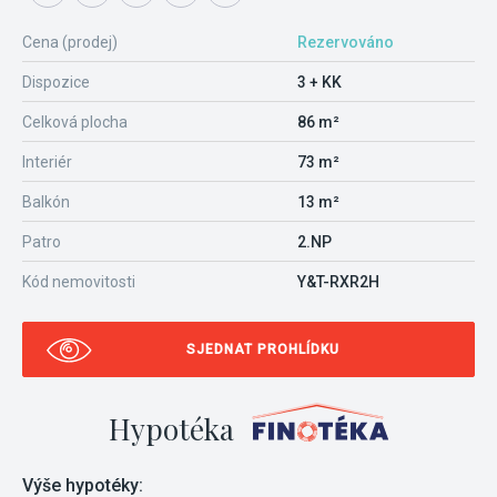
Cena (prodej)
Rezervováno
Dispozice
3 + KK
Celková plocha
86 m²
Interiér
73 m²
Balkón
13 m²
Patro
2.NP
Kód nemovitosti
Y&T-RXR2H
SJEDNAT PROHLÍDKU
Hypotéka
Výše hypotéky: