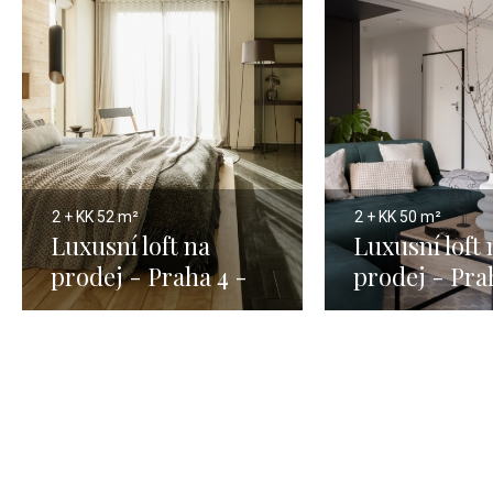
2 + KK
52 m²
2 + KK
50 m²
Luxusní loft na
Luxusní loft 
prodej - Praha 4 -
prodej - Pra
52m
50m