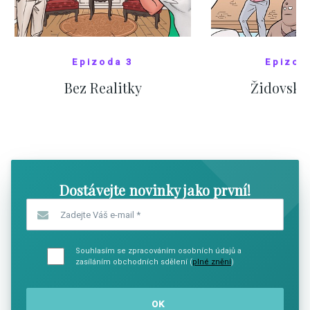
Epizoda 3
Epizod
Bez Realitky
Židovské
SHOW COMICS
SHOW CO
Dostávejte novinky jako první!
Zadejte Váš e-mail
*
Souhlasím se zpracováním osobních údajů a
zasíláním obchodních sdělení (
plné znění
)