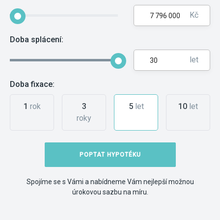
Kč
Doba splácení:
let
Doba fixace:
1
rok
3
5
let
10
let
roky
POPTAT HYPOTÉKU
Spojíme se s Vámi a nabídneme Vám nejlepší možnou
úrokovou sazbu na míru.