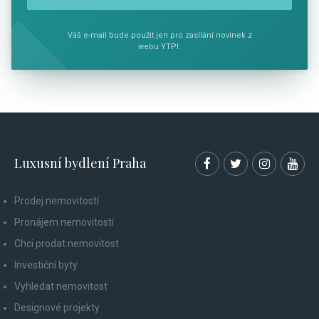
Váš e-mail bude použit jen pro zasílání novinek z
webu YTPI.
Luxusní bydlení Praha
Prodej nemovitostí
Pronájem nemovitostí
Chci prodat nemovitost
Investiční byty
Vyhledat nemovitost
Designové projekty