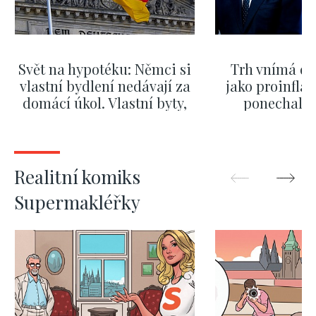
Svět na hypotéku: Němci si
Trh vnímá dě
vlastní bydlení nedávají za
jako proinflač
domácí úkol. Vlastní byty,
ponechali 
kde bydlí někdo jiný
červnových 
ZOBRAZIT DALŠÍ
ZOBRAZIT
Realitní komiks
Supermakléřky