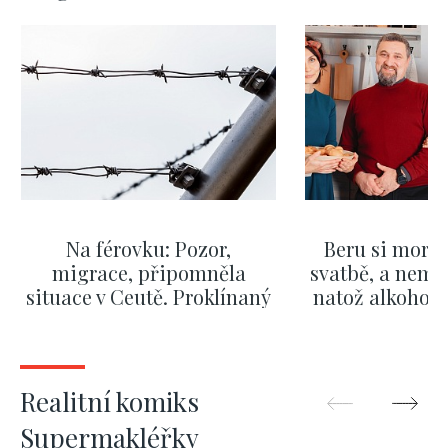
Na férovku: Pozor,
Beru si morm
migrace, připomněla
svatbě, a nemů
situace v Ceutě. Proklínaný
natož alkohol.
migrační pakt Česku
pozor i na p
pomáhá více než
Okamurova videa
ZOBRAZIT DALŠÍ
ZOBRAZIT
Realitní komiks
Supermakléřky