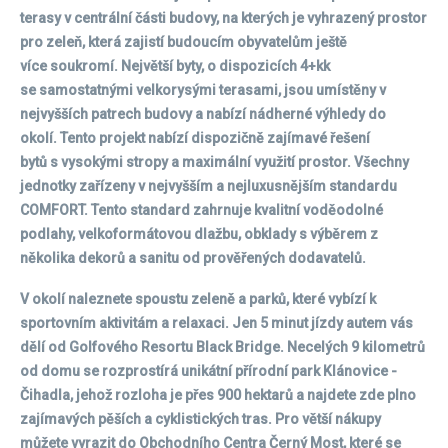
terasy v centrální části budovy, na kterých je vyhrazený prostor
pro zeleň, která zajistí budoucím obyvatelům ještě
více soukromí. Největší byty, o dispozicích 4+kk
se samostatnými velkorysými terasami, jsou umístěny v
nejvyšších patrech budovy a nabízí nádherné výhledy do
okolí. Tento projekt nabízí dispozičně zajímavé řešení
bytů s vysokými stropy a maximální využití prostor. Všechny
jednotky zařízeny v nejvyšším a nejluxusnějším standardu
COMFORT. Tento standard zahrnuje kvalitní voděodolné
podlahy, velkoformátovou dlažbu, obklady s výběrem z
několika dekorů a sanitu od prověřených dodavatelů.
V okolí naleznete spoustu zeleně a parků, které vybízí k
sportovním aktivitám a relaxaci. Jen 5 minut jízdy autem vás
dělí od Golfového Resortu Black Bridge. Necelých 9 kilometrů
od domu se rozprostírá unikátní přírodní park Klánovice -
Čihadla, jehož rozloha je přes 900 hektarů a najdete zde plno
zajímavých pěších a cyklistických tras. Pro větší nákupy
můžete vyrazit do Obchodního Centra Černý Most, které se