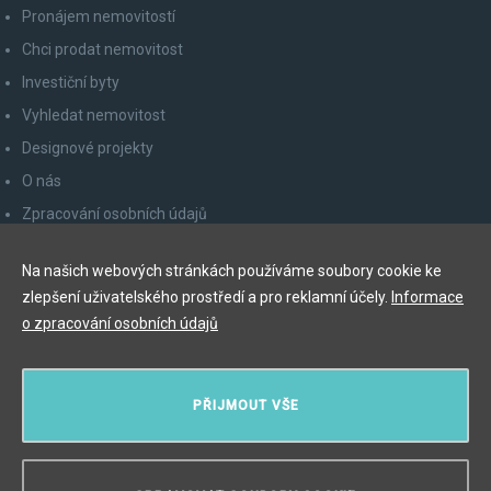
Pronájem nemovitostí
Chci prodat nemovitost
Investiční byty
Vyhledat nemovitost
Designové projekty
O nás
Zpracování osobních údajů
Poučení spotřebitele
Na našich webových stránkách používáme soubory cookie ke
Odhlášení z newsletteru
zlepšení uživatelského prostředí a pro reklamní účely.
Informace
Kontakty
o zpracování osobních údajů
Y&T Luxury Property Prague Czech Republic s.r.o.
PŘIJMOUT VŠE
Elišky Krásnohorské 123/10, 110 00 Praha 1
Myslíková 245/3, 110 00 Praha 1
IČ: 29055113