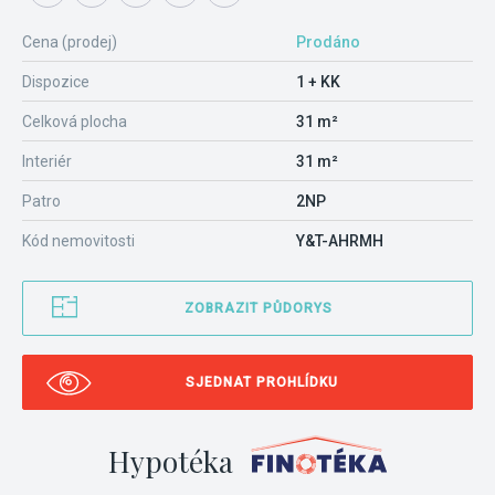
Cena (prodej)
Prodáno
Dispozice
1 + KK
Celková plocha
31 m²
Interiér
31 m²
Patro
2NP
Kód nemovitosti
Y&T-AHRMH
ZOBRAZIT PŮDORYS
SJEDNAT PROHLÍDKU
Hypotéka