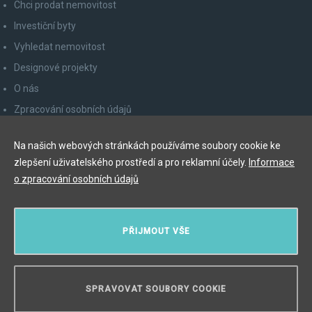
Chci prodat nemovitost
Investiční byty
Vyhledat nemovitost
Designové projekty
O nás
Zpracování osobních údajů
Poučení spotřebitele
Na našich webových stránkách používáme soubory cookie ke
Odhlášení z newsletteru
zlepšení uživatelského prostředí a pro reklamní účely.
Informace
Kontakty
o zpracování osobních údajů
Y&T Luxury Property Prague Czech Republic s.r.o.
PŘIJMOUT VŠE
Elišky Krásnohorské 123/10, 110 00 Praha 1
Myslíková 245/3, 110 00 Praha 1
IČ: 29055113
SPRAVOVAT SOUBORY COOKIE