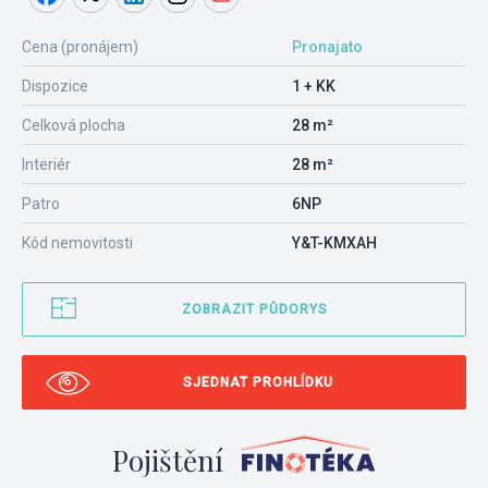
Cena (pronájem)
Pronajato
Dispozice
1 + KK
Celková plocha
28 m²
Interiér
28 m²
Patro
6NP
Kód nemovitosti
Y&T-KMXAH
ZOBRAZIT PŮDORYS
SJEDNAT PROHLÍDKU
Pojištění