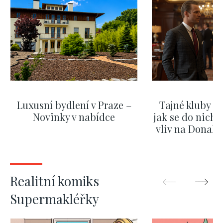
Luxusní bydlení v Praze –
Tajné kluby m
Novinky v nabídce
jak se do nich d
vliv na Donald
nejas
ZOBRAZIT DALŠÍ
ZOBRAZIT
Realitní komiks
Supermakléřky