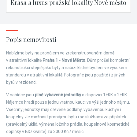
Krása a luxus pražské lokality Nové město
Popis nemovitosti
Nabízíme byty na pronájem ve zrekonstruovaném domě
v atraktivní lokalitě
Praha 1 - Nové Město
. Dům prošel kompletní
rekonstrukcí stejně jako byty a nabízí klidné bydlení ve vysokém
standardu v atraktivní lokalitě. Fotografie jsou použité i z jiných
bytů v rezidenci.
V nabídce jsou
plně vybavené jednotky
o dispozici 1+KK a 2+KK.
Nájemce hradí pouze jednu vratnou kauci ve výši jednoho nájmu.
Všechny jednotky mají dřevěné podlahy, vybavenou kuchyň i
koupelny. Je možnost pronájmu bytu i se službami za příplatek
(pravidelný úklid, výměna ložního prádla, koupelnové kosmetické
doplňky v BIO kvalitě) za 3000 Kč / měsíc.