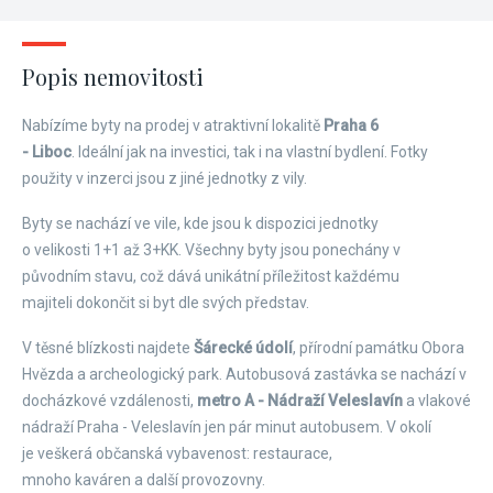
Popis nemovitosti
Nabízíme byty na prodej v atraktivní lokalitě
Praha 6
- Liboc
. Ideální jak na investici, tak i na vlastní bydlení. Fotky
použity v inzerci jsou z jiné jednotky z vily.
Byty se nachází ve vile, kde jsou k dispozici jednotky
o velikosti 1+1 až 3+KK. Všechny byty jsou ponechány v
původním stavu, což dává unikátní příležitost každému
majiteli dokončit si byt dle svých představ.
V těsné blízkosti najdete
Šárecké údolí
, přírodní památku Obora
Hvězda a archeologický park. Autobusová zastávka se nachází v
docházkové vzdálenosti,
metro A - Nádraží Veleslavín
a vlakové
nádraží Praha - Veleslavín jen pár minut autobusem. V okolí
je veškerá občanská vybavenost: restaurace,
mnoho kaváren a další provozovny.