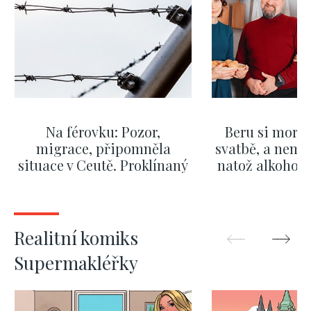
Na férovku: Pozor,
Beru si morm
migrace, připomněla
svatbě, a nemů
situace v Ceutě. Proklínaný
natož alkohol.
migrační pakt Česku
pozor i na p
pomáhá více než
Okamurova videa
ZOBRAZIT DALŠÍ
ZOBRAZIT
Realitní komiks
Supermakléřky