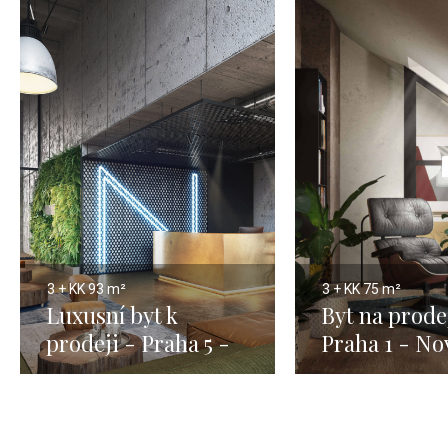
3 + KK
93 m²
3 + KK
75 m²
Luxusní byt k
Byt na prode
prodeji - Praha 5 -
Praha 1 - No
93m
Město - 75m