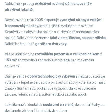
Nabízíme k prodeji
exkluzivní rodinný dům situovaný v
atraktivní lokalitě.
Novostavba z roku 2005 disponuje
vysokými stropy a velkými
francouzskými okny,
které zajišťuji vzdušnost a světlost.
Sestává ze z obývacího pokoje s kuchyní a tří samostatných
pokojů. Dále zde nalezneme
také vlastní fitness, sauna a vířivka.
Náleží k němu také
garáž pro dva vozy.
Vila je umístěna na
rozsáhlém pozemku o velikosti celkem 2
153 m2
se vzrostlou zahradou, která zajišťuje maximální
soukromí.
Dům je
velice dobře technologicky vybaven
a nabízí dva zdroje
vytápění - tepelné čerpadlo a plně automatický kotel na biomasu
značky Guntamatic, podlahové vytápění, dálkově ovládané
žaluzie, retenční nádrž, automatickou závlahu apod.
Lokalita nabízí dostatek
soukromí a zeleně,
do centra Prahy se
dostanete během 25 minut jízdy autem.