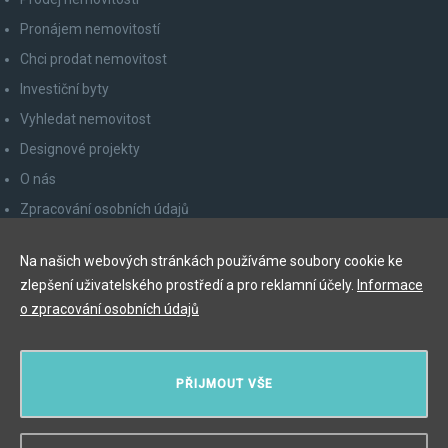
Pronájem nemovitostí
Chci prodat nemovitost
Investiční byty
Vyhledat nemovitost
Designové projekty
O nás
Zpracování osobních údajů
Poučení spotřebitele
Na našich webových stránkách používáme soubory cookie ke
Odhlášení z newsletteru
zlepšení uživatelského prostředí a pro reklamní účely.
Informace
Kontakty
o zpracování osobních údajů
Y&T Luxury Property Prague Czech Republic s.r.o.
PŘIJMOUT VŠE
Elišky Krásnohorské 123/10, 110 00 Praha 1
Myslíková 245/3, 110 00 Praha 1