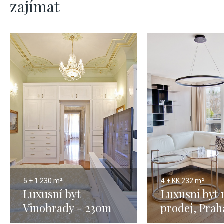
zajímat
5 + 1
230 m²
4 + KK
232 m²
Luxusní byt
Luxusní byt 
Vinohrady - 230m
prodej, Praha
232m