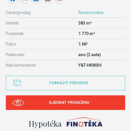
Cena (prodej)
Rezervováno
Interiér
383 m²
Pozemek
1 770 m²
Patro
1.NP
Parkování
ano (2 auta)
Kód nemovitosti
Y&T-HKMXH
ZOBRAZIT PŮDORYS
SJEDNAT PROHLÍDKU
Hypotéka