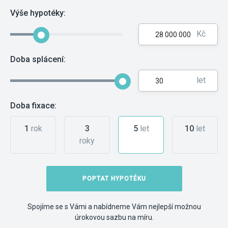
Výše hypotéky:
Kč
Doba splácení:
let
Doba fixace:
1
rok
3
5
let
10
let
roky
POPTAT HYPOTÉKU
Spojíme se s Vámi a nabídneme Vám nejlepší možnou
úrokovou sazbu na míru.