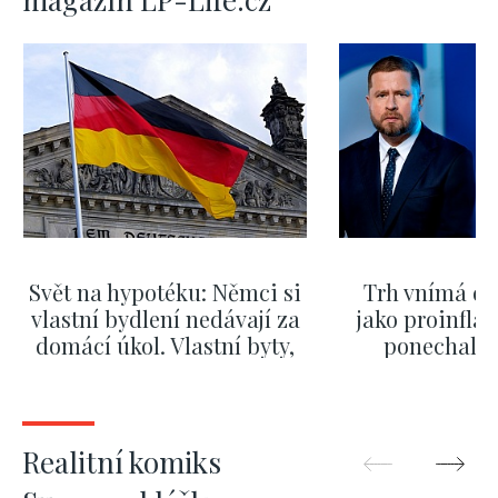
Svět na hypotéku: Němci si
Trh vnímá dě
vlastní bydlení nedávají za
jako proinflač
domácí úkol. Vlastní byty,
ponechali 
kde bydlí někdo jiný
červnových 
ZOBRAZIT DALŠÍ
ZOBRAZIT
Realitní komiks