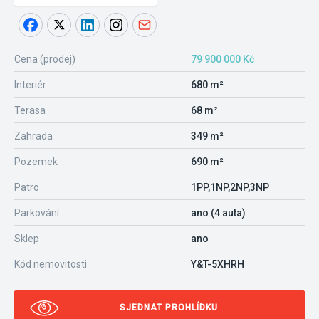
Cena (prodej)
79 900 000 Kč
Interiér
680 m²
Terasa
68 m²
Zahrada
349 m²
Pozemek
690 m²
Patro
1PP,1NP,2NP,3NP
Parkování
ano (4 auta)
Sklep
ano
Kód nemovitosti
Y&T-5XHRH
SJEDNAT PROHLÍDKU