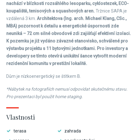
nachází v blízkosti rozsáhlého lesoparku, cyklostezek, ECO-
koupaliště, tenisových a squashových aren.
Tržnice SAPA je
vzdálená 3 km.
Architektova (Ing. arch. Michael Klang, CSc.,
MBA) pozornost k detailu a energetické úspornosti zde
neuniká – 72 cm silné obvodové zdi zajišťují efektivní izolaci.
K pozemku je již vydáno závazné stanovisko, schválené pro
výstavbu projektu s 11 bytovými jednotkami. Pro investory a
developery se tímto otevírá unikátní šance vytvořit moderní
rezidenční komunitu v prestižní lokalitě.
Dům je nízkoenergetický se štítkem B.
*Nábytek na fotografiích nemusí odpovídat skutečnému stavu.
Pro prezentaci byl použit home staging.
Vlastnosti
terasa
zahrada