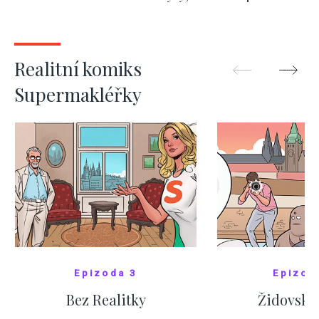
kde bydlí někdo jiný
červnových 
ZOBRAZIT DALŠÍ
ZOBRAZIT
Realitní komiks
Supermakléřky
Epizoda 3
Epizod
Bez Realitky
Židovské