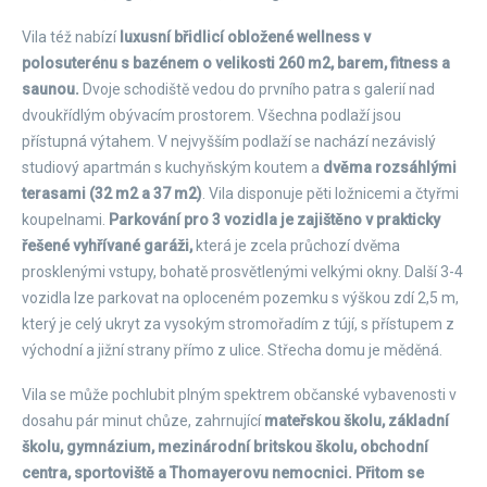
Vila též nabízí
luxusní břidlicí obložené wellness v
polosuterénu s bazénem o velikosti 260 m2, barem, fitness a
saunou.
Dvoje schodiště vedou do prvního patra s galerií nad
dvoukřídlým obývacím prostorem. Všechna podlaží jsou
přístupná výtahem. V nejvyšším podlaží se nachází nezávislý
studiový apartmán s kuchyňským koutem a
dvěma rozsáhlými
terasami (32 m2 a 37 m2)
. Vila disponuje pěti ložnicemi a čtyřmi
koupelnami.
Parkování pro 3 vozidla je zajištěno v prakticky
řešené vyhřívané garáži,
která je zcela průchozí dvěma
prosklenými vstupy, bohatě prosvětlenými velkými okny. Další 3-4
vozidla lze parkovat na oploceném pozemku s výškou zdí 2,5 m,
který je celý ukryt za vysokým stromořadím z tújí, s přístupem z
východní a jižní strany přímo z ulice. Střecha domu je měděná.
Vila se může pochlubit plným spektrem občanské vybavenosti v
dosahu pár minut chůze, zahrnující
mateřskou školu, základní
školu, gymnázium, mezinárodní britskou školu, obchodní
centra, sportoviště a Thomayerovu nemocnici. Přitom se