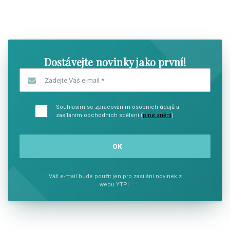
SHOW COMICS
SHOW CO
Dostávejte novinky jako první!
Zadejte Váš e-mail
*
Souhlasím se zpracováním osobních údajů a
zasíláním obchodních sdělení (
plné znění
)
Váš e-mail bude použit jen pro zasílání novinek z
webu YTPI.