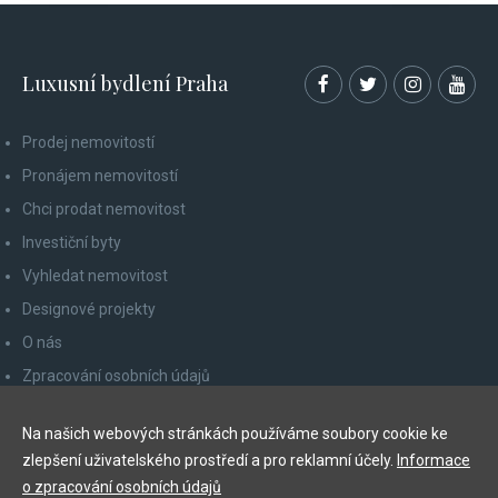
Luxusní bydlení Praha
Prodej nemovitostí
Pronájem nemovitostí
Chci prodat nemovitost
Investiční byty
Vyhledat nemovitost
Designové projekty
O nás
Zpracování osobních údajů
Poučení spotřebitele
Na našich webových stránkách používáme soubory cookie ke
Odhlášení z newsletteru
zlepšení uživatelského prostředí a pro reklamní účely.
Informace
Kontakty
o zpracování osobních údajů