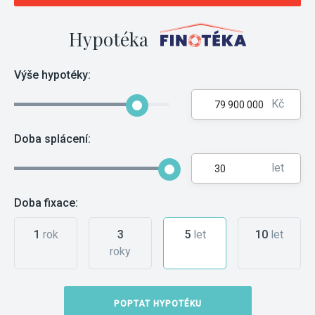
Hypotéka
Výše hypotéky:
Kč
Doba splácení:
let
Doba fixace:
1
rok
3
5
let
10
let
roky
POPTAT HYPOTÉKU