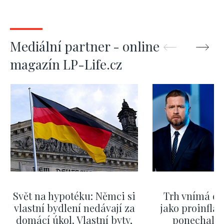
Mediální partner - online
magazín LP-Life.cz
Svět na hypotéku: Němci si
Trh vnímá dě
vlastní bydlení nedávají za
jako proinflač
domácí úkol. Vlastní byty,
ponechali 