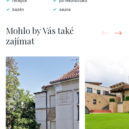
recepce
po rekonstrukci
bazén
sauna
Mohlo by Vás také
zajímat