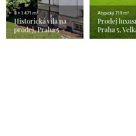
8 + 1
471 m²
Atypický
719 m²
Historická vila na
Prodej luxusn
prodej, Praha 5 -
Praha 5, Velk
471m
Chuchle - 67
pozemkem 2 