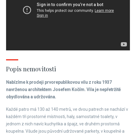
Popis nemovitosti
Nabízíme k prodeji prvorepublikovou vilu z roku 1937
navrženou architektem Josefem Kočím. Vila je nepřetržitě
obydlována a udržována.
Každé patro má 130 až 140 metrů, ve dvou patrech se nachází v
každém tři prostorné místnosti, haly, samostatné toalety, v
jednom z nich navíc kuchyňka a špajz, ve druhém prostorná
koupelna. Všude jsou původní udržované parkety, v koupelně a