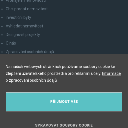
Pronájem nemovitostí
Chci prodat nemovitost
Investiční byty
Vyhledat nemovitost
Designové projekty
O nás
Zpracování osobních údajů
Poučení spotřebitele
Na našich webových stránkách používáme soubory cookie ke
Odhlášení z newsletteru
zlepšení uživatelského prostředí a pro reklamní účely.
Informace
Kontakty
o zpracování osobních údajů
Y&T Luxury Property Prague Czech Republic s.r.o.
PŘIJMOUT VŠE
Elišky Krásnohorské 123/10, 110 00 Praha 1
Myslíková 245/3, 110 00 Praha 1
IČ: 29055113
SPRAVOVAT SOUBORY COOKIE