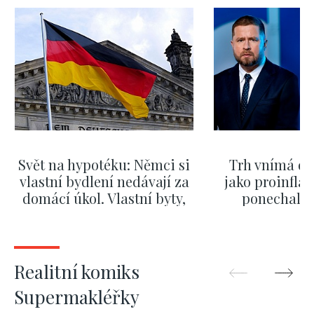
Svět na hypotéku: Němci si
Trh vnímá dě
vlastní bydlení nedávají za
jako proinflač
domácí úkol. Vlastní byty,
ponechali 
kde bydlí někdo jiný
červnových 
ZOBRAZIT DALŠÍ
ZOBRAZIT
Realitní komiks
Supermakléřky