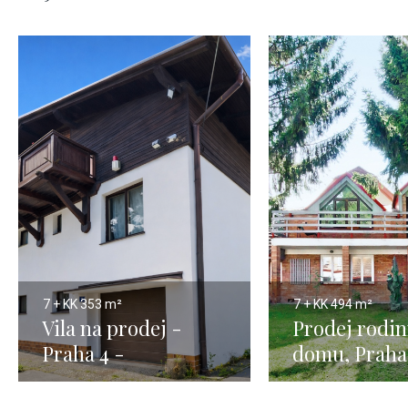
7 + KK
353 m²
7 + KK
494 m²
Vila na prodej -
Prodej rodi
Praha 4 -
domu, Prah
Hodkovičky