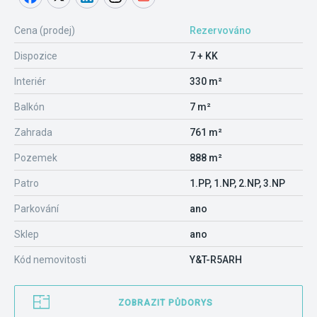
Cena (prodej)
Rezervováno
Dispozice
7 + KK
Interiér
330 m²
Balkón
7 m²
Zahrada
761 m²
Pozemek
888 m²
Patro
1.PP, 1.NP, 2.NP, 3.NP
Parkování
ano
Sklep
ano
Kód nemovitosti
Y&T-R5ARH
ZOBRAZIT PŮDORYS