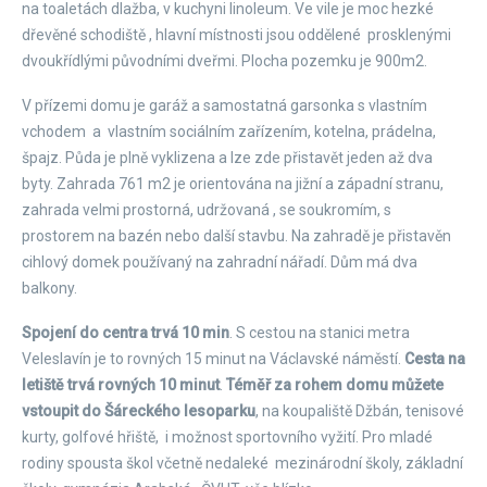
na toaletách dlažba, v kuchyni linoleum. Ve vile je moc hezké
dřevěné schodiště , hlavní místnosti jsou oddělené prosklenými
dvoukřídlými původními dveřmi. Plocha pozemku je 900m2.
V přízemi domu je garáž a samostatná garsonka s vlastním
vchodem a vlastním sociálním zařízením, kotelna, prádelna,
špajz. Půda je plně vyklizena a lze zde přistavět jeden až dva
byty. Zahrada 761 m2 je orientována na jižní a západní stranu,
zahrada velmi prostorná, udržovaná , se soukromím, s
prostorem na bazén nebo další stavbu. Na zahradě je přistavěn
cihlový domek používaný na zahradní nářadí. Dům má dva
balkony.
Spojení do centra trvá 10 min
. S cestou na stanici metra
Veleslavín je to rovných 15 minut na Václavské náměstí.
Cesta na
letiště trvá rovných 10 minut
.
Téměř za rohem domu můžete
vstoupit do Šáreckého lesoparku
, na koupaliště Džbán, tenisové
kurty, golfové hřiště, i možnost sportovního vyžití. Pro mladé
rodiny spousta škol včetně nedaleké mezinárodní školy, základní