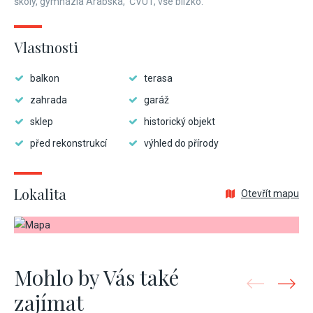
školy, gymnázia Arabská, ČVUT, vše blízko.
Vlastnosti
balkon
terasa
zahrada
garáž
sklep
historický objekt
před rekonstrukcí
výhled do přírody
Lokalita
Otevřít mapu
Mohlo by Vás také
zajímat