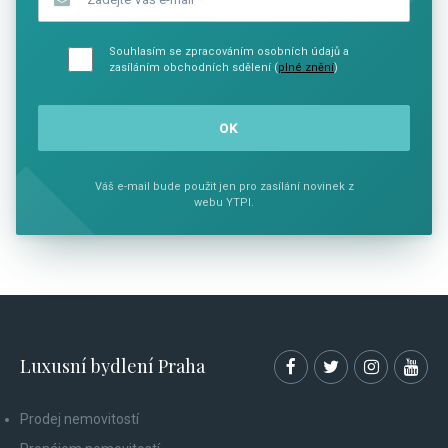
Souhlasím se zpracováním osobních údajů a
zasíláním obchodních sdělení (
plné znění
)
Váš e-mail bude použit jen pro zasílání novinek z
webu YTPI.
Luxusní bydlení Praha
Prodej nemovitostí