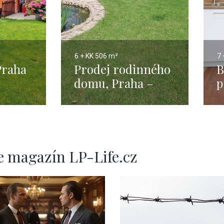
6 + KK
506 m²
7 
 Praha
Prodej rodinného
B
domu, Praha –
p
západ, 506m
H
e magazín LP-Life.cz