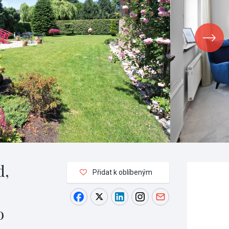
d,
Přidat k oblíbeným
o