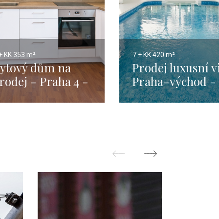
+ KK
353 m²
7 + KK
420 m²
ytový dům na
Prodej luxusní vi
rodej - Praha 4 -
Praha-východ -
odkovičky
420m