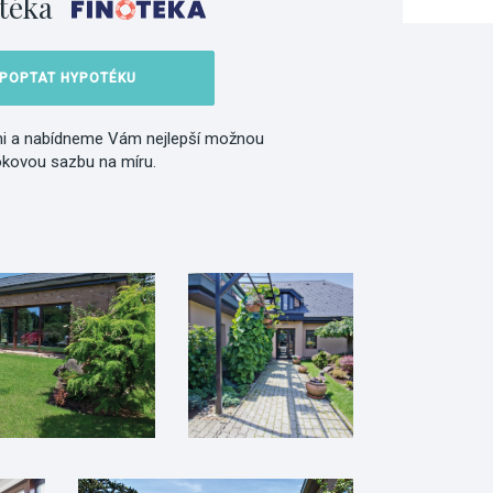
téka
POPTAT HYPOTÉKU
i a nabídneme Vám nejlepší možnou
okovou sazbu na míru.