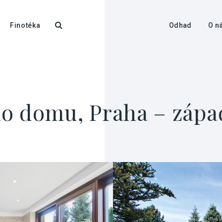
Finotéka
Odhad
O n
o domu, Praha – zápa