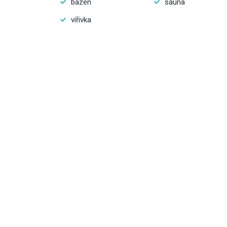
bazén
sauna
vířivka