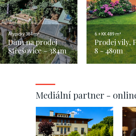
Atypický
384 m²
6 + KK
489 m²
Dům na prodej
Prodej vily,
Střešovice - 384m
8 - 489m
Mediální partner - onlin