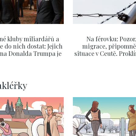
né kluby miliardářů a
Na férovku: Pozor
se do nich dostat: Jejich
migrace, připomně
v na Donalda Trumpa je
situace v Ceutě. Prokl
nejasný
migrační pakt Čes
pomáhá více než
Okamurova videa
ZOBRAZIT DALŠÍ
ZOBRAZIT DALŠÍ
akléřky