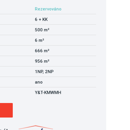
Rezervováno
6 + KK
500 m²
6 m²
666 m²
956 m²
1NP, 2NP
ano
Y&T-KMWMH