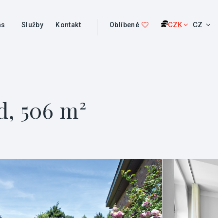
CZK
CZ
ás
Služby
Kontakt
Oblíbené
d, 506 m²