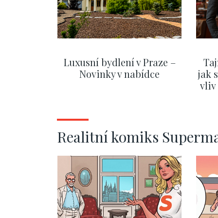
Luxusní bydlení v Praze –
Taj
Novinky v nabídce
jak 
vli
ZOBRAZIT DALŠÍ
Realitní komiks Superm