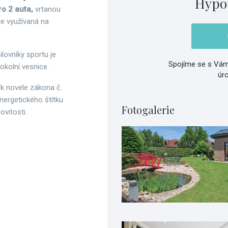
Hypo
ro 2 auta,
vrtanou
je využívaná na
lovníky sportu je
Spojíme se s Vám
okolní vesnice.
úr
 k novele zákona č.
nergetického štítku
Fotogalerie
vitosti.