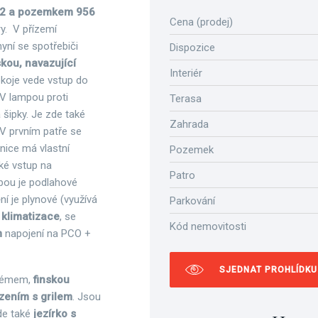
m2 a pozemkem 956
Cena (prodej)
ry. V přízemí
yní se spotřebiči
Dispozice
ou, navazující
Interiér
okoje vede vstup do
V lampou proti
Terasa
 šipky. Je zde také
Zahrada
 V prvním patře se
žnice má vlastní
Pozemek
aké vstup na
Patro
bou je podlahové
í je plynové (využívá
Parkování
a
klimatizace
, se
Kód nemovitosti
m
napojení na PCO +
SJEDNAT PROHLÍDKU
témem,
finskou
zením s grilem
. Jsou
de také
jezírko s