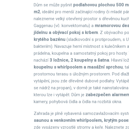
Dům se může pyšnit
podlahovou plochou 500 
m2
, ideální pro menší začínající rodiny či mladé pá
nalezneme velký otevřený prostor s dřevěnou kuch
Gaggenau (vč. konvektomatu) a
mramorovou desk
jídelnu a obývací pokoj s krbem
. Z obývacího p
krytého bazénu
(sladkovodní s protiproudem, s U
bakteriím). Navazuje herní místnost s kulečníkem a
prádelna, koupelna a samostatný pokoj pro hosty.
nachází
3 ložnice, 2 koupelny a šatna
. Hlavní lo
koupelnu s whirlpoolem a masážní sprchou
, t
prostornou terasu s úložným prostorem. Pod dlaž
vytápění, jsou zde dřevěné dubové podlahy. Vytápěn
se nádrž na propan), v domě je také nainstalován
kterou lze i vytápět. Dům je
zabezpečen alarme
kamery, pohybová čidla a čidla na rozbitá okna.
Zahrada je plně vybavená samozavlažovacím sys
saunou a venkovním whirlpoolem, krytým pose
zde vysázeny vzrostlé stromy a keře. Naleznete z