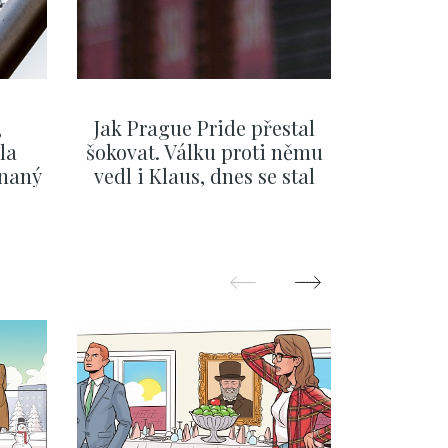
,
Jak Prague Pride přestal
Beru s
la
šokovat. Válku proti němu
svatbě, 
ínaný
vedl i Klaus, dnes se stal
natož al
ku
běžným pražským
pozor 
festivalem
ZOBRAZIT DALŠÍ
Z