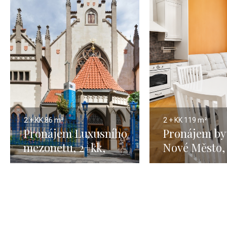
2 + KK
86 m²
2 + KK
119 m²
Pronájem Luxusního
Pronájem by
mezonetu, 2+kk,
Nové Město, 
Praha 1, Josefov,
- 69 m²
86m2