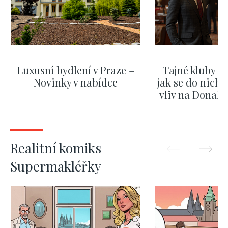
Luxusní bydlení v Praze –
Tajné kluby m
Novinky v nabídce
jak se do nich d
vliv na Donald
nejas
ZOBRAZIT DALŠÍ
ZOBRAZIT
Realitní komiks
Supermakléřky