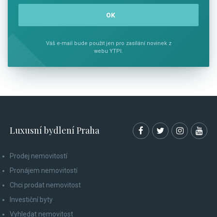
Váš e-mail bude použit jen pro zasílání novinek z
webu YTPI.
Luxusní bydlení Praha
Prodej nemovitostí
Pronájem nemovitostí
Chci prodat nemovitost
Investiční byty
Vyhledat nemovitost