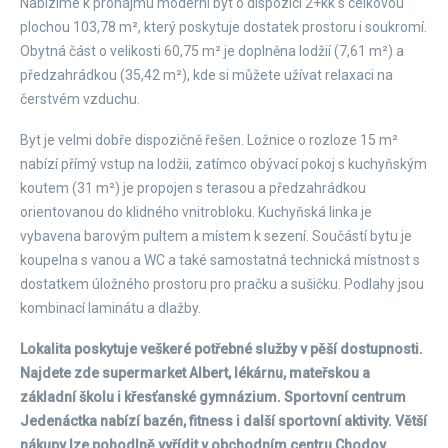
Nabízíme k pronájmu moderní byt o dispozici 2+kk s celkovou
plochou 103,78 m², který poskytuje dostatek prostoru i soukromí.
Obytná část o velikosti 60,75 m² je doplněna lodžií (7,61 m²) a
předzahrádkou (35,42 m²), kde si můžete užívat relaxaci na
čerstvém vzduchu.
Byt je velmi dobře dispozičně řešen. Ložnice o rozloze 15 m²
nabízí přímý vstup na lodžii, zatímco obývací pokoj s kuchyňským
koutem (31 m²) je propojen s terasou a předzahrádkou
orientovanou do klidného vnitrobloku. Kuchyňská linka je
vybavena barovým pultem a místem k sezení. Součástí bytu je
koupelna s vanou a WC a také samostatná technická místnost s
dostatkem úložného prostoru pro pračku a sušičku. Podlahy jsou
kombinací laminátu a dlažby.
Lokalita poskytuje veškeré potřebné služby v pěší dostupnosti.
Najdete zde supermarket Albert, lékárnu, mateřskou a
základní školu i křesťanské gymnázium. Sportovní centrum
Jedenáctka nabízí bazén, fitness i další sportovní aktivity. Větší
nákupy lze pohodlně vyřídit v obchodním centru Chodov.