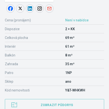
Cena (pronájem)
Není v nabídce
Dispozice
2 + KK
Celková plocha
69 m²
Interiér
61 m²
Balkón
8 m²
Zahrada
35 m²
Patro
1NP
Sklep
ano
Kód nemovitosti
Y&T-WHKWH
ZOBRAZIT PŮDORYS