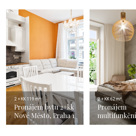
2 + KK
119 m²
2 + KK
62 m²
Pronájem bytu 2+kk
Pronájem
Nové Město, Praha 1
multifunkčn
- 69 m²
jednotky Vi
- 59 m² - Kři