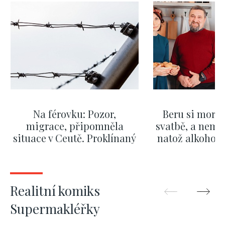
Na férovku: Pozor,
Beru si morm
migrace, připomněla
svatbě, a nemů
situace v Ceutě. Proklínaný
natož alkohol.
migrační pakt Česku
pozor i na p
pomáhá více než
Okamurova videa
ZOBRAZIT DALŠÍ
ZOBRAZIT
Realitní komiks
Supermakléřky