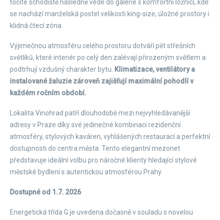
točité schodiště následně vede do galerie s komfortní ložnicí, kde
se nachází manželská postel velikosti king-size, úložné prostory i
klidná čtecí zóna.
Výjimečnou atmosféru celého prostoru dotváří pět střešních
světlíků, které interiér po celý den zalévají přirozeným světlem a
podtrhují vzdušný charakter bytu.
Klimatizace, ventilátory a
instalované žaluzie zároveň zajišťují maximální pohodlí v
každém ročním období.
Lokalita Vinohrad patří dlouhodobě mezi nejvyhledávanější
adresy v Praze díky své jedinečné kombinaci rezidenční
atmosféry, stylových kaváren, vyhlášených restaurací a perfektní
dostupnosti do centra města. Tento elegantní mezonet
představuje ideální volbu pro náročné klienty hledající stylové
městské bydlení s autentickou atmosférou Prahy.
Dostupné od 1.7. 2026
Energetická třída G je uvedena dočasně v souladu s novelou