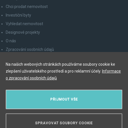
Chci prodat nemovitost
Investiční byty
Vyhledat nemovitost
Designové projekty
O nás
Zpracování osobních údajů
Poučení spotřebitele
Na našich webových stránkách používáme soubory cookie ke
Odhlášení z newsletteru
zlepšení uživatelského prostředí a pro reklamní účely.
Informace
Kontakty
o zpracování osobních údajů
Y&T Luxury Property Prague Czech Republic s.r.o.
PŘIJMOUT VŠE
Elišky Krásnohorské 123/10, 110 00 Praha 1
Myslíková 245/3, 110 00 Praha 1
IČ: 29055113
SPRAVOVAT SOUBORY COOKIE