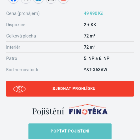
Cena (pronájem)
49 990 Kč
Dispozice
2 + KK
Celková plocha
72 m²
Interiér
72 m²
Patro
5. NP a 6. NP
Kód nemovitosti
Y&T-X53AW
SJEDNAT PROHLÍDKU
Pojištění
POPTAT POJIŠTĚNÍ