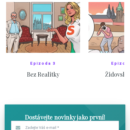
Epizoda 3
Epizod
Bez Realitky
Židovské
SHOW COMICS
SHOW CO
Dostávejte novinky jako první!
Zadejte Váš e-mail
*