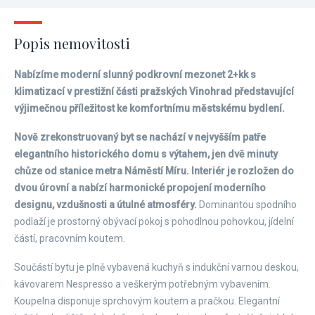
Popis nemovitosti
Nabízíme moderní slunný podkrovní mezonet 2+kk s
klimatizací v prestižní části pražských Vinohrad představující
výjimečnou příležitost ke komfortnímu městskému bydlení.
Nově zrekonstruovaný byt se nachází v nejvyšším patře
elegantního historického domu s výtahem, jen dvě minuty
chůze od stanice metra Náměstí Míru. Interiér je rozložen do
dvou úrovní a nabízí harmonické propojení moderního
designu, vzdušnosti a útulné atmosféry.
Dominantou spodního
podlaží je prostorný obývací pokoj s pohodlnou pohovkou, jídelní
částí, pracovním koutem.
Součástí bytu je plně vybavená kuchyň s indukční varnou deskou,
kávovarem Nespresso a veškerým potřebným vybavením.
Koupelna disponuje sprchovým koutem a pračkou. Elegantní