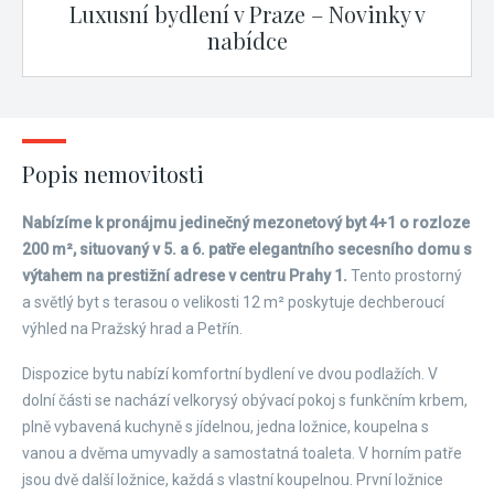
Luxusní bydlení v Praze – Novinky v
nabídce
Popis nemovitosti
Nabízíme k pronájmu jedinečný mezonetový byt 4+1 o rozloze
200 m², situovaný v 5. a 6. patře elegantního secesního domu s
výtahem na prestižní adrese v centru Prahy 1.
Tento prostorný
a světlý byt s terasou o velikosti 12 m² poskytuje dechberoucí
výhled na Pražský hrad a Petřín.
Dispozice bytu nabízí komfortní bydlení ve dvou podlažích. V
dolní části se nachází velkorysý obývací pokoj s funkčním krbem,
plně vybavená kuchyně s jídelnou, jedna ložnice, koupelna s
vanou a dvěma umyvadly a samostatná toaleta. V horním patře
jsou dvě další ložnice, každá s vlastní koupelnou. První ložnice