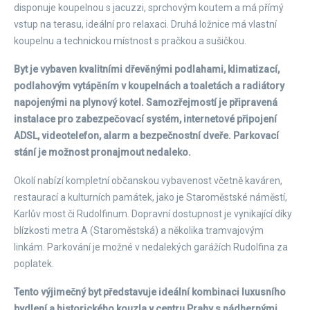
disponuje koupelnou s jacuzzi, sprchovým koutem a má přímý
vstup na terasu, ideální pro relaxaci. Druhá ložnice má vlastní
koupelnu a technickou místnost s pračkou a sušičkou.
Byt je vybaven kvalitními dřevěnými podlahami, klimatizací,
podlahovým vytápěním v koupelnách a toaletách a radiátory
napojenými na plynový kotel. Samozřejmostí je připravená
instalace pro zabezpečovací systém, internetové připojení
ADSL, videotelefon, alarm a bezpečnostní dveře. Parkovací
stání je možnost pronajmout nedaleko.
Okolí nabízí kompletní občanskou vybavenost včetně kaváren,
restaurací a kulturních památek, jako je Staroměstské náměstí,
Karlův most či Rudolfinum. Dopravní dostupnost je vynikající díky
blízkosti metra A (Staroměstská) a několika tramvajovým
linkám. Parkování je možné v nedalekých garážích Rudolfina za
poplatek.
Tento výjimečný byt představuje ideální kombinaci luxusního
bydlení a historického kouzla v centru Prahy s nádhernými