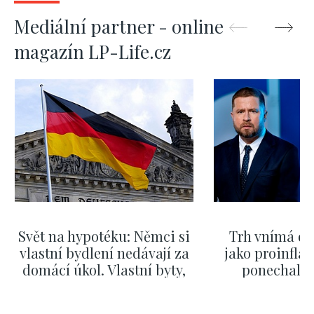
Mediální partner - online
magazín LP-Life.cz
Svět na hypotéku: Němci si
Trh vnímá dě
vlastní bydlení nedávají za
jako proinflač
domácí úkol. Vlastní byty,
ponechali 
kde bydlí někdo jiný
červnových 