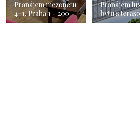
Pronájem mezonetu
Pronájem lu
4+1, Praha 1 - 200
bytu s teraso
m2
Praha 1 Malá
- 187 m