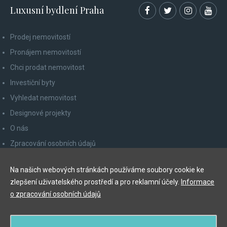
Luxusní bydlení Praha
Prodej nemovitostí
Pronájem nemovitostí
Chci prodat nemovitost
Investiční byty
Vyhledat nemovitost
Designové projekty
O nás
Zpracování osobních údajů
Poučení spotřebitele
Na našich webových stránkách používáme soubory cookie ke
Odhlášení z newsletteru
zlepšení uživatelského prostředí a pro reklamní účely.
Informace
Kontakty
o zpracování osobních údajů
Y&T Luxury Property Prague Czech Republic s.r.o.