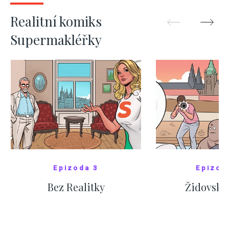
ZOBRAZIT DALŠÍ
ZOBRAZIT
Realitní komiks
Supermakléřky
Epizoda 3
Epizod
Bez Realitky
Židovské
SHOW COMICS
SHOW CO