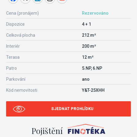
Cena (pronájem)
Rezervováno
Dispozice
4 + 1
Celková plocha
212 m²
Interiér
200 m²
Terasa
12 m²
Patro
5.NP, 6.NP
Parkování
ano
Kód nemovitosti
Y&T-25XHH
SJEDNAT PROHLÍDKU
Pojištění