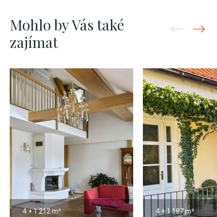
Mohlo by Vás také
zajímat
4 + 1
212 m²
4 + 1
187 m²