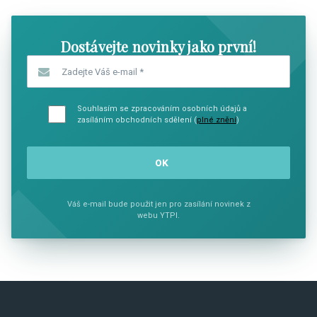
Dostávejte novinky jako první!
Zadejte Váš e-mail
*
Souhlasím se zpracováním osobních údajů a
zasíláním obchodních sdělení (
plné znění
)
Váš e-mail bude použit jen pro zasílání novinek z
webu YTPI.