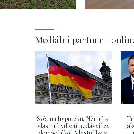
143 m2, Praha 9
143 m2, Prah
Mediální partner - onlin
Svět na hypotéku: Němci si
Tr
vlastní bydlení nedávají za
jak
domácí úkol. Vlastní byty,