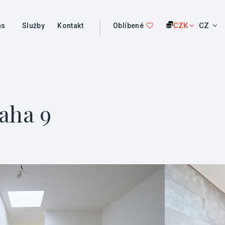
CZK
CZ
ás
Služby
Kontakt
Oblíbené
aha 9