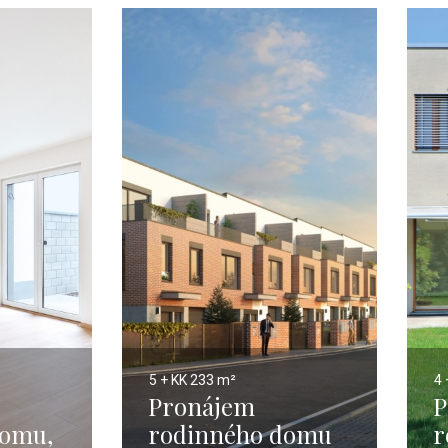
5 + KK
233 m²
4 
Pronájem
P
domu,
rodinného domu
r