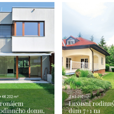
+ KK
202 m²
7 + 1
250 m²
ronájem
Luxusní rodinn
odinného domu,
dům 7+1 na