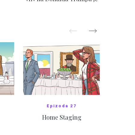
nejasný
migra
pom
Oka
ZOBRAZIT DALŠÍ
Z
Epizoda 27
Home Staging
10