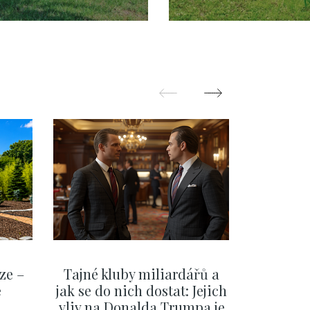
raha 5 - Jinonice
pronájem,
 220m
Průhonice
ze –
Tajné kluby miliardářů a
Na f
e
jak se do nich dostat: Jejich
migra
vliv na Donalda Trumpa je
situace 