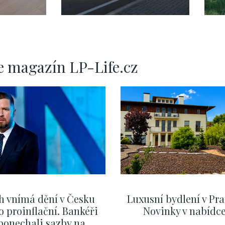
a 9
na Praze 5 -
P
Jinonice - 233m
-
e magazín LP-Life.cz
h vnímá dění v Česku
Luxusní bydlení v Pra
o proinflační. Bankéři
Novinky v nabídc
ponechali sazby na