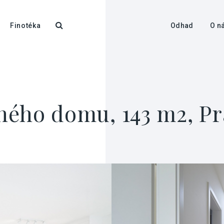
Finotéka
Odhad
O n
ého domu, 143 m2, Pr