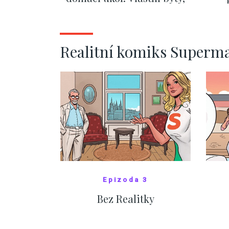
kde bydlí někdo jiný
č
ZOBRAZIT DALŠÍ
Realitní komiks Superm
Epizoda 3
Bez Realitky