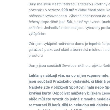
Dům má svou vlastní zahradu s terasou. Rodinný 
pozemku o rozloze
298 m2
v klidné části obce, k
občanská vybavenost a výborná dostupnost do ce
řešený dispozičně jako 5kk, s plně vybavenou kuc
skříněmi. Jednotlivé místnosti jsou vybaveny pod
vytápěním.
Zdrojem vytápění rodinného domu je tepelné čerpa
garážové parkovací stání a technická místnost a 
prostoru.
Domy jsou součástí Developerského projektu Rod
Letňany nabízejí vše, na co si jen vzpomenete.
jsou součástí Pražského výstaviště, či klidná
Najdete zde v blízkosti Sportovní halu nebo Sp
krytými kurty. Odpočívat můžete v blízkém Leso
oběd můžete vyrazit do jedné z mnoha nedale
restaurací či barů, děti to nebudou mít daleko d