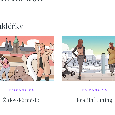
ervnových hodnotách
ZOBRAZIT DALŠÍ
ZOBRAZIT DALŠÍ
akléřky
Epizoda 24
Epizoda 16
Židovské město
Realitní timing