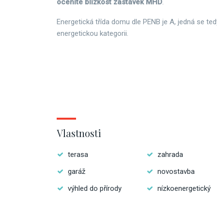
oceníte blízkost zastávek MHD
.
Energetická třída domu dle PENB je A, jedná se te
energetickou kategorii.
Vlastnosti
terasa
zahrada
garáž
novostavba
výhled do přírody
nízkoenergetický