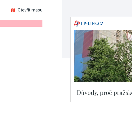
Otevřít mapu
Důvody, proč pražské