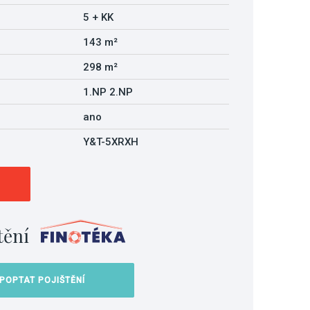
5 + KK
143 m²
298 m²
1.NP 2.NP
ano
Y&T-5XRXH
tění
POPTAT POJIŠTĚNÍ