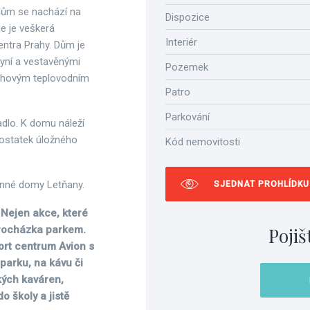
dům se nachází na
Dispozice
de je veškerá
Interiér
ntra Prahy. Dům je
hyní a vestavěnými
Pozemek
lahovým teplovodním
Patro
Parkování
dlo. K domu náleží
dostatek úložného
Kód nemovitosti
inné domy Letňany.
SJEDNAT PROHLÍDKU
 Nejen akce, které
Pojiš
 procházka parkem.
ort centrum Avion s
parku, na kávu či
kých kaváren,
o školy a jistě