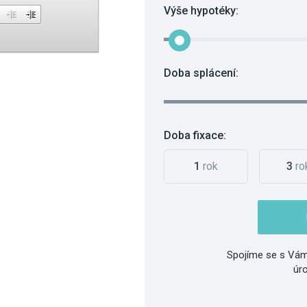
Výše hypotéky:
Doba splácení:
Doba fixace:
1
rok
3
ro
Spojíme se s Vám
úr