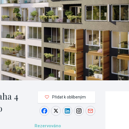
aha 4
Přidat k oblíbeným
o
Rezervováno