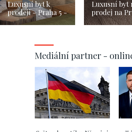
Luxusní byt k
Luxusní byt 
prodeji - Praha 5 -
prodej na Pr
93m
-115m
Mediální partner - onlin