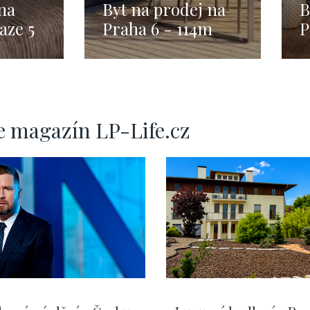
na
Byt na prodej na
B
aze 5
Praha 6 - 114m
P
M
e magazín LP-Life.cz