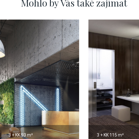
Mohlo by Vás také zajímat
3 + KK
93 m²
3 + KK
115 m²