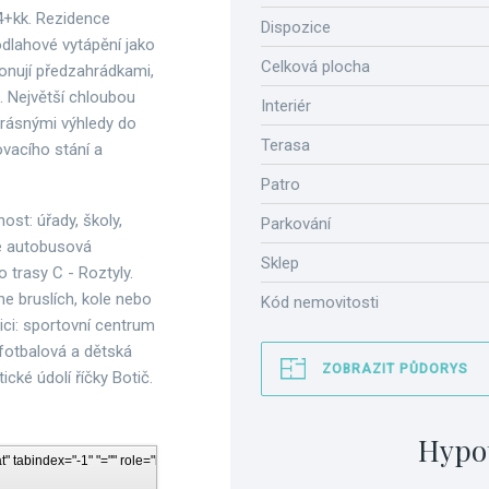
4+kk. Rezidence
Dispozice
dlahové vytápění jako
Celková plocha
onují předzahrádkami,
. Největší chloubou
Interiér
krásnými výhledy do
Terasa
vacího stání a
Patro
st: úřady, školy,
Parkování
e autobusová
Sklep
 trasy C - Roztyly.
ne bruslích, kole nebo
Kód nemovitosti
ici: sportovní centrum
 fotbalová a dětská
ZOBRAZIT PŮDORYS
ické údolí říčky Botič.
Hypo
abindex="-1" "="" role="button" aria-labelledby="cke_61_label" aria-haspopup="true" s