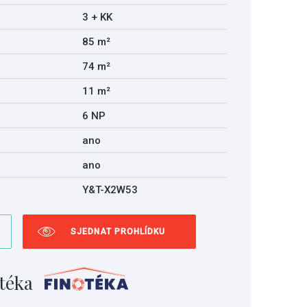
3 + KK
85 m²
74 m²
11 m²
6 NP
ano
ano
Y&T-X2W53
SJEDNAT PROHLÍDKU
téka
tyle="margin: 0px 6px 5px 0px; padding: 0px; border-width: 1px; border-style: solid; 