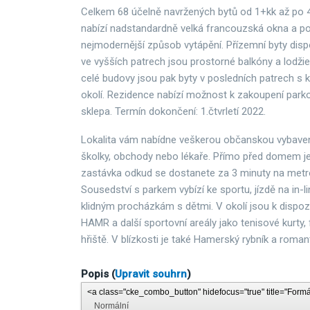
Celkem 68 účelně navržených bytů od 1+kk až po 
nabízí nadstandardně velká francouzská okna a po
nejmodernější způsob vytápění. Přízemní byty disp
ve vyšších patrech jsou prostorné balkóny a lodžie
celé budovy jsou pak byty v posledních patrech s 
okolí. Rezidence nabízí možnost k zakoupení parko
sklepa. Termín dokončení: 1.čtvrletí 2022.
Lokalita vám nabídne veškerou občanskou vybaveno
školky, obchody nebo lékaře. Přímo před domem j
zastávka odkud se dostanete za 3 minuty na metro
Sousedství s parkem vybízí ke sportu, jízdě na in-li
klidným procházkám s dětmi. V okolí jsou k dispoz
HAMR a další sportovní areály jako tenisové kurty,
hřiště. V blízkosti je také Hamerský rybník a romant
Popis
(
Upravit souhrn
)
<a class="cke_combo_button" hidefocus="true" title="Formát" t
Normální