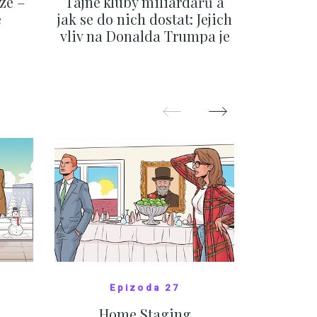
ze –
Tajné kluby miliardářů a
Na f
e
jak se do nich dostat: Jejich
migra
vliv na Donalda Trumpa je
situace 
nejasný
migra
pom
Oka
ZOBRAZIT DALŠÍ
Z
Epizoda 27
Home Staging
10