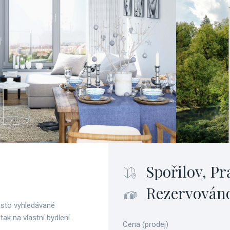
Spořilov, Pr
Rezervován
asto vyhledávané
 tak na vlastní bydlení.
Cena (prodej)