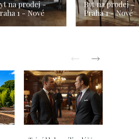
yt na prodej -
Byt na prodej -
raha 1 - Nové
Praha 1 - Nové
ěsto - 75m
Město - 75m