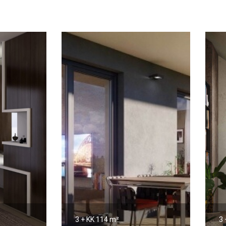
3 + KK
114 m²
3 