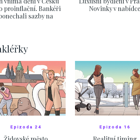
h vnímá dění v Česku
Luxusní bydlení v Pra
o proinflační. Bankéři
Novinky v nabídc
ponechali sazby na
ervnových hodnotách
ZOBRAZIT DALŠÍ
ZOBRAZIT DALŠÍ
akléřky
Epizoda 24
Epizoda 16
Židovské město
Realitní timing