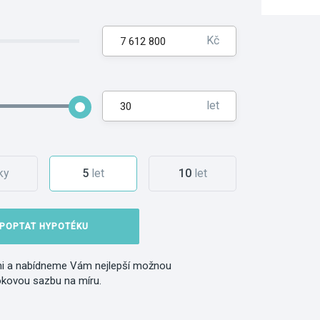
Kč
let
ky
5
let
10
let
POPTAT HYPOTÉKU
i a nabídneme Vám nejlepší možnou
okovou sazbu na míru.