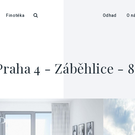
Finotéka
Odhad
O n
Praha 4 - Záběhlice - 8