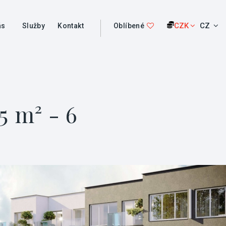
CZK
CZ
ás
Služby
Kontakt
Oblíbené
5 m² - 6