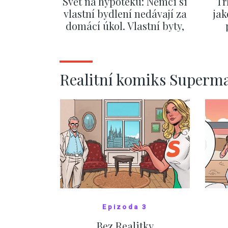
Svět na hypotéku: Němci si
Tr
vlastní bydlení nedávají za
jak
domácí úkol. Vlastní byty,
kde bydlí někdo jiný
č
ZOBRAZIT DALŠÍ
Realitní komiks Superm
Epizoda 3
Bez Realitky