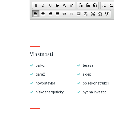
Vlastnosti
balkon
terasa
garáž
sklep
novostavba
po rekonstrukci
nízkoenergetický
byt na investici