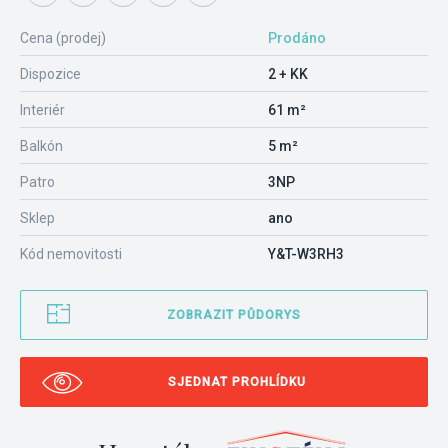
Cena (prodej)
Prodáno
Dispozice
2 + KK
Interiér
61 m²
Balkón
5 m²
Patro
3NP
Sklep
ano
Kód nemovitosti
Y&T-W3RH3
ZOBRAZIT PŮDORYS
SJEDNAT PROHLÍDKU