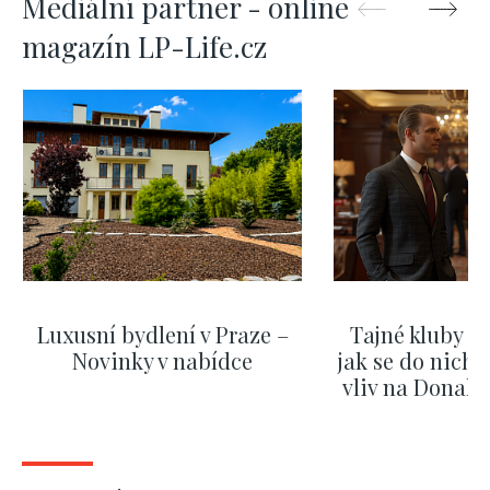
Mediální partner - online
magazín LP-Life.cz
Luxusní bydlení v Praze –
Tajné kluby m
Novinky v nabídce
jak se do nich d
vliv na Donald
nejas
ZOBRAZIT DALŠÍ
ZOBRAZIT