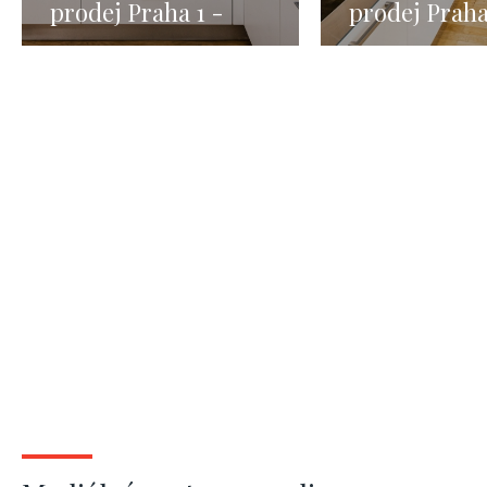
prodej Praha 1 -
prodej Praha
Nové Město - 132m
Malá Strana 