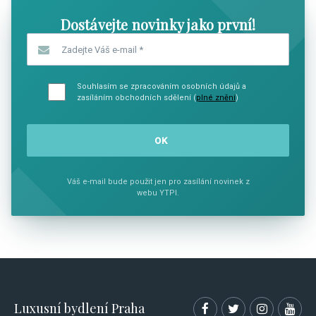
Dostávejte novinky jako první!
Zadejte Váš e-mail
*
Souhlasím se zpracováním osobních údajů a
zasíláním obchodních sdělení (
plné znění
)
Váš e-mail bude použit jen pro zasílání novinek z
webu YTPI.
Luxusní bydlení Praha