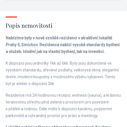
Popis nemovitosti
Nabízíme byty v nově vzniklé rezidenci v atraktivní lokalitě
Prahy 5, Smíchov. Rezidence nabízí vysoké standardy bydlení
a služeb. Ideální jak na vlastní bydlení, tak na investici.
K dispozici jsou jednotky 1kk až 6kk. Byty jsou dokončené ve
vysokém standardu, dřevěné podlahy, velkorysá okna, elegantní
dveře, moderní koupelny s možnostmi výběru vybavení. Tento
byt je atelier o dispozici 2kk.
Rezidence má 24 hodinovou recepci, welness (sauna), a krásnou
terasovitou střechu plná zeleně s prostorem pro posezení
s přáteli a rodinou. Dále máte k dispozici kavárnu, podzemní
parkoviště a vyhraněný prostor pro práci a meetingy.