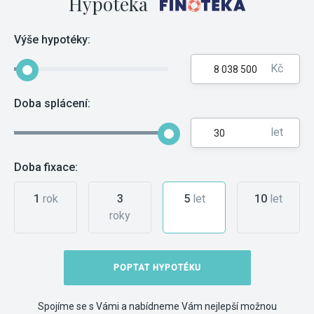
Hypotéka
Výše hypotéky:
Kč
Doba splácení:
let
Doba fixace:
1
rok
3
5
let
10
let
roky
POPTAT HYPOTÉKU
Spojíme se s Vámi a nabídneme Vám nejlepší možnou