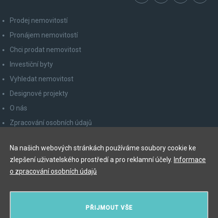
Prodej nemovitostí
Pronájem nemovitostí
Chci prodat nemovitost
Investiční byty
Vyhledat nemovitost
Designové projekty
O nás
Zpracování osobních údajů
Poučení spotřebitele
Na našich webových stránkách používáme soubory cookie ke
Odhlášení z newsletteru
zlepšení uživatelského prostředí a pro reklamní účely.
Informace
Kontakty
o zpracování osobních údajů
Y&T Luxury Property Prague Czech Republic s.r.o.
PŘIJMOUT VŠE
Elišky Krásnohorské 123/10, 110 00 Praha 1