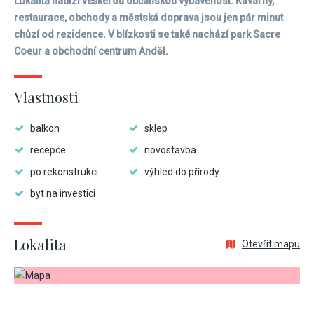
Lokalita nabízí veškerou občanskou vybavenost. Kavárny,
restaurace, obchody a městská doprava jsou jen pár minut
chůzí od rezidence. V blízkosti se také nachází park Sacre
Coeur a obchodní centrum Anděl.
Vlastnosti
balkon
sklep
recepce
novostavba
po rekonstrukci
výhled do přírody
byt na investici
Lokalita
Otevřít mapu