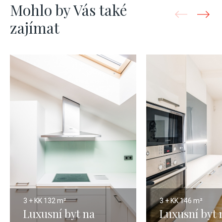
Mohlo by Vás také
zajímat
3 + KK
132 m²
3 + KK
146 m²
Luxusní byt na
Luxusní byt 