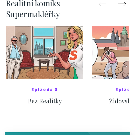
Realitní komiks
Supermakléřky
Epizoda 3
Epizod
Bez Realitky
Židovské
SHOW COMICS
SHOW CO