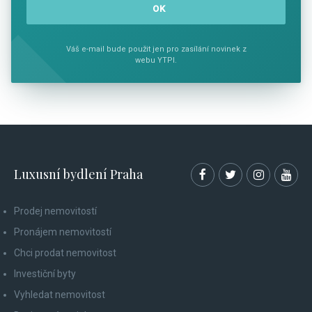
Váš e-mail bude použit jen pro zasílání novinek z
webu YTPI.
Luxusní bydlení Praha
Prodej nemovitostí
Pronájem nemovitostí
Chci prodat nemovitost
Investiční byty
Vyhledat nemovitost