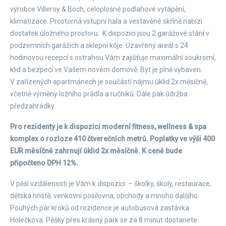
výrobce Villeroy & Boch, celoplošné podlahové vytápění,
klimatizace. Prostorná vstupní hala a vestavěné skříně nabízí
dostatek úložného prostoru. K dispozici jsou 2 garážové stání v
podzemních garážích a sklepní kóje. Uzavřený areál s 24
hodinovou recepcí s ostrahou Vám zajišťuje maximální soukromí,
klid a bezpečí ve Vašem novém domově. Byt je plně vybaven.
V zařízených apartmánech je součástí nájmu úklid 2x měsíčně,
včetně výměny ložního prádla a ručníků. Dále pak údržba
předzahrádky.
Pro rezidenty je k dispozici moderní fitness, wellness & spa
komplex o rozloze 410 čtverečních metrů. Poplatky ve výši 400
EUR měsíčně zahrnují úklid 2x měsíčně. K ceně bude
připočteno DPH 12%.
V pěší vzdálenosti je Vám k dispozici – školky, školy, restaurace,
dětská hřiště, venkovní posilovna, obchody a mnoho dalšího.
Pouhých pár kroků od rezidence je autobusová zastávka
Holečkova. Pěšky přes krásný park se za 8 minut dostanete