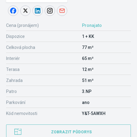
Cena (pronájem)
Pronajato
Dispozice
1 + KK
Celková plocha
77 m²
Interiér
65 m²
Terasa
12 m²
Zahrada
51 m²
Patro
3.NP
Parkování
ano
Kód nemovitosti
Y&T-5AWXH
ZOBRAZIT PŮDORYS