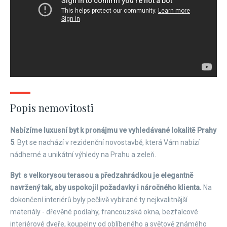
Popis nemovitosti
Nabízíme luxusní byt k pronájmu ve vyhledávané lokalitě Prahy
5
. Byt se nachází v rezidenční novostavbě, která Vám nabízí
nádherné a unikátní výhledy na Prahu a zeleň.
Byt s velkorysou terasou a předzahrádkou je elegantně
navržený tak, aby uspokojil požadavky i náročného klienta.
Na
dokončení interiérů byly pečlivě vybírané ty nejkvalitnější
materiály - dřevěné podlahy, francouzská okna, bezfalcové
interiérové dveře, koupelny od oblíbeného a světově známého