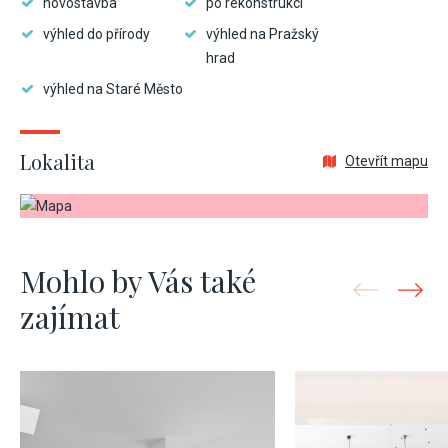
novostavba
po rekonstrukci
výhled do přírody
výhled na Pražský
hrad
výhled na Staré Město
Lokalita
Otevřít mapu
Mohlo by Vás také
zajímat