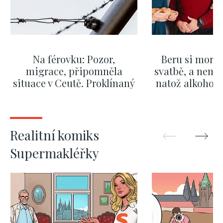
Na férovku: Pozor,
Beru si morm
migrace, připomněla
svatbě, a nemů
situace v Ceutě. Proklínaný
natož alkohol.
migrační pakt Česku
pozor i na p
pomáhá více než
Okamurova videa
ZOBRAZIT DALŠÍ
ZOBRAZIT
Realitní komiks
Supermakléřky