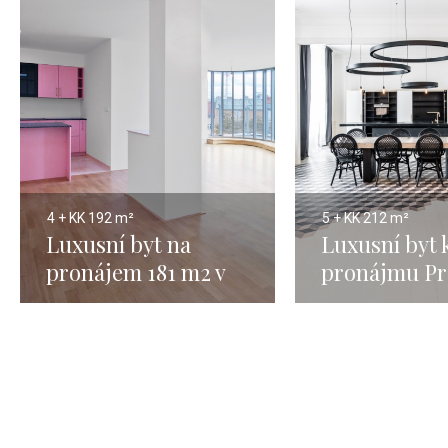
4 + KK
192 m²
5 + KK
212 m²
Luxusní byt na
Luxusní byt 
pronájem 181 m2 v
pronájmu Pr
Karlíně - Praha 8
212m