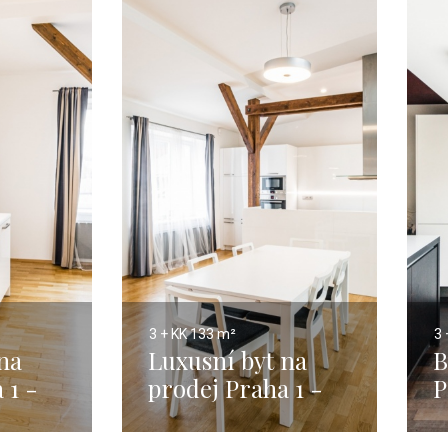
3 + KK
133 m²
3 
na
Luxusní byt na
B
 1 -
prodej Praha 1 -
P
 -
Malá Strana -
1
133m