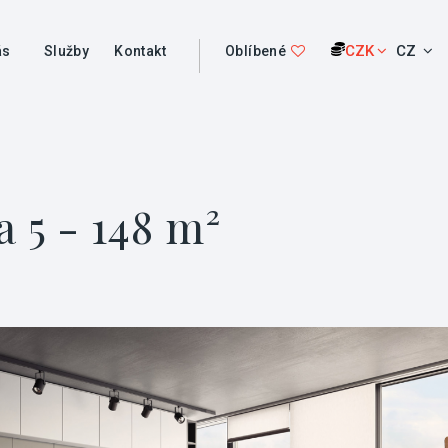
CZK
CZ
ás
Služby
Kontakt
Oblíbené
 5 - 148 m²