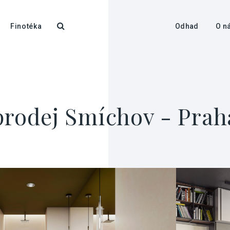
Finotéka
Odhad
O n
prodej Smíchov - Praha