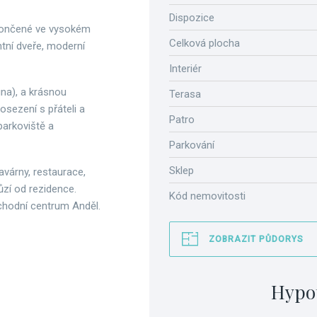
Dispozice
okončené ve vysokém
Celková plocha
ntní dveře, moderní
Interiér
na), a krásnou
Terasa
osezení s přáteli a
Patro
parkoviště a
Parkování
Sklep
várny, restaurace,
zí od rezidence.
Kód nemovitosti
bchodní centrum Anděl.
ZOBRAZIT PŮDORYS
Hypo