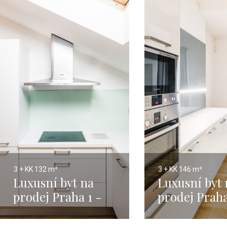
3 + KK
132 m²
3 + KK
146 m²
Luxusní byt na
Luxusní byt 
prodej Praha 1 -
prodej Praha
Nové Město - 132m
Malá Strana
146m