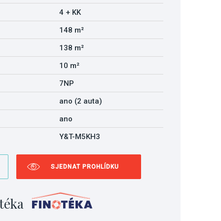
4 + KK
148 m²
138 m²
10 m²
7NP
ano (2 auta)
ano
Y&T-M5KH3
SJEDNAT PROHLÍDKU
téka