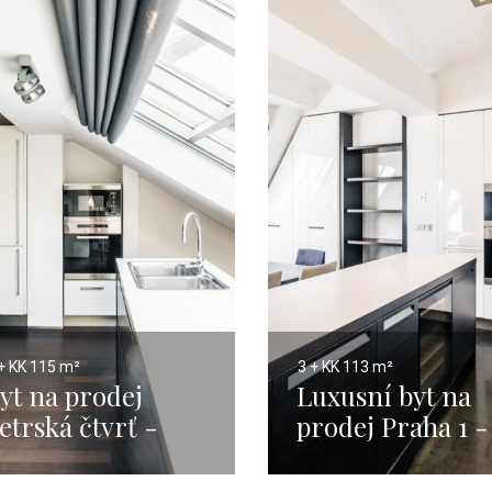
+ KK
115 m²
3 + KK
113 m²
yt na prodej
Luxusní byt na
etrská čtvrť -
prodej Praha 1 -
15m
113m