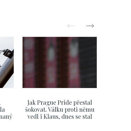
,
Jak Prague Pride přestal
Beru s
la
šokovat. Válku proti němu
svatbě, 
ínaný
vedl i Klaus, dnes se stal
natož al
ku
běžným pražským
pozor 
festivalem