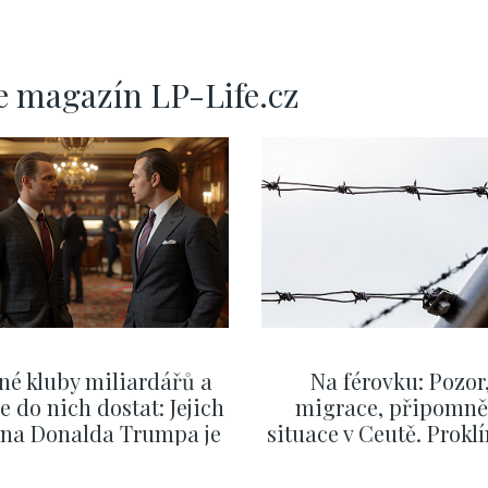
e magazín LP-Life.cz
né kluby miliardářů a
Na férovku: Pozor
se do nich dostat: Jejich
migrace, připomně
v na Donalda Trumpa je
situace v Ceutě. Prokl
nejasný
migrační pakt Čes
pomáhá více než