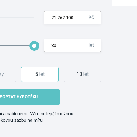
Kč
let
ky
5
let
10
let
POPTAT HYPOTÉKU
i a nabídneme Vám nejlepší možnou
okovou sazbu na míru.