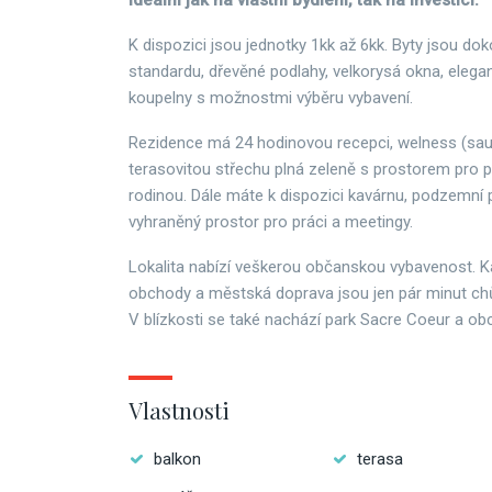
Ideální jak na vlastní bydlení, tak na investici.
K dispozici jsou jednotky 1kk až 6kk. Byty jsou d
standardu, dřevěné podlahy, velkorysá okna, elega
koupelny s možnostmi výběru vybavení.
Rezidence má 24 hodinovou recepci, welness (sau
terasovitou střechu plná zeleně s prostorem pro p
rodinou. Dále máte k dispozici kavárnu, podzemní 
vyhraněný prostor pro práci a meetingy.
Lokalita nabízí veškerou občanskou vybavenost. Ka
obchody a městská doprava jsou jen pár minut chů
V blízkosti se také nachází park Sacre Coeur a o
Vlastnosti
balkon
terasa