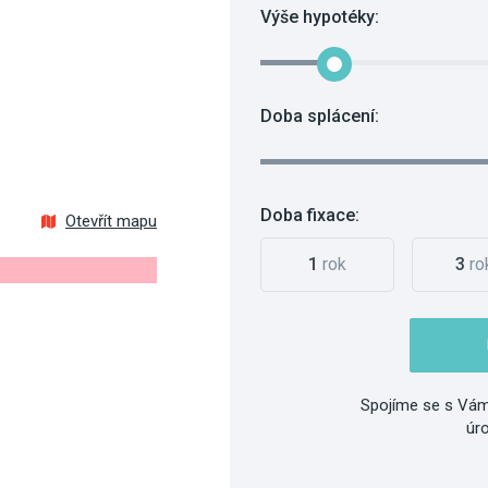
Výše hypotéky:
Doba splácení:
Doba fixace:
Otevřít mapu
1
rok
3
ro
Spojíme se s Vám
úr