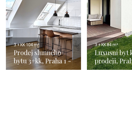
3 + KK
104 m²
3 + KK
84 m²
Prodej slunného
Luxusní byt 
bytu 3+kk, Praha 1 -
prodeji, Prah
104 m2
Troja - 84m