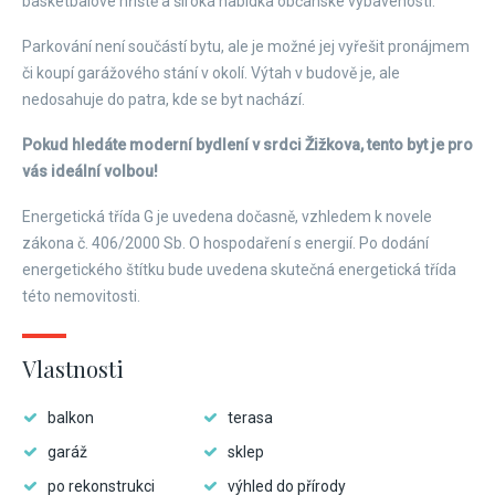
basketbalové hřiště a široká nabídka občanské vybavenosti.
Parkování není součástí bytu, ale je možné jej vyřešit pronájmem
či koupí garážového stání v okolí. Výtah v budově je, ale
nedosahuje do patra, kde se byt nachází.
Pokud hledáte moderní bydlení v srdci Žižkova, tento byt je pro
vás ideální volbou!
Energetická třída G je uvedena dočasně, vzhledem k novele
zákona č. 406/2000 Sb. O hospodaření s energií. Po dodání
energetického štítku bude uvedena skutečná energetická třída
této nemovitosti.
Vlastnosti
balkon
terasa
garáž
sklep
po rekonstrukci
výhled do přírody