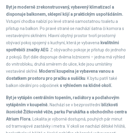
Byt je moderně zrekonstruovaný, vybavený klimatizací a
disponuje balkonem, sklepní kójí a praktickým uspořádáním.
Vstupní chodba nabízí po levé straně samostatnou toaletu a
přístup na balkon. Po pravé straně se nachází šatna či komora s
vestavěnými skříněmi. Hlavní obytný prostor tvoří prostorný
obývací pokoj spojený s kuchyní, která je vybavena
kvalitními
spotřebiči značky AEG
. Z obývacího pokoje je přístup do jednoho
z pokojů. Byt dále disponuje dvěma ložnicemi – jedna má výhled
do vnitrobloku, druhá směrem do ulice, kde jsou umístěny
vestavěné skříně.
Moderní koupelna je vybavena vanou a
dostatkem prostoru pro pračku a sušičku
. K bytu patří také
balkon ideální pro odpočinek
s výhledem na klidné okolí.
Byt je vytápěn centrálním topením, radiátory a podlahovým
vytápěním v koupelně.
Nachází se v bezprostřední
blízkosti
ikonické Žižkovské věže, parku Parukářka a obchodního centra
Atrium Flora.
Lokalita je výborně dostupná, pouhých pár minut
od tramvajové zastávky i metra. V okolí se nachází dětské hřiště,