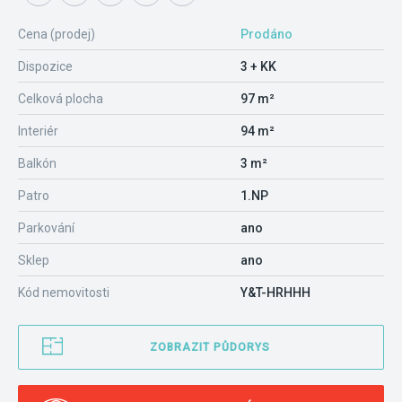
Cena (prodej)
Prodáno
Dispozice
3 + KK
Celková plocha
97 m²
Interiér
94 m²
Balkón
3 m²
Patro
1.NP
Parkování
ano
Sklep
ano
Kód nemovitosti
Y&T-HRHHH
ZOBRAZIT PŮDORYS