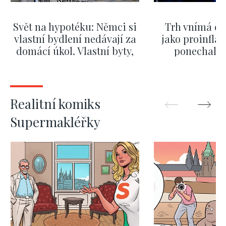
Svět na hypotéku: Němci si
Trh vnímá dě
vlastní bydlení nedávají za
jako proinflač
domácí úkol. Vlastní byty,
ponechali 
kde bydlí někdo jiný
červnových 
ZOBRAZIT DALŠÍ
ZOBRAZIT
Realitní komiks
Supermakléřky