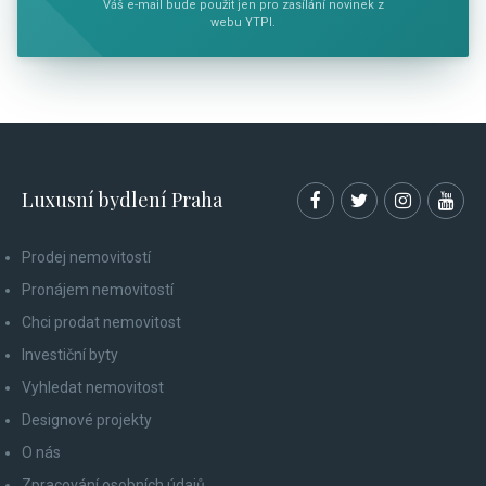
Váš e-mail bude použit jen pro zasílání novinek z
webu YTPI.
Luxusní bydlení Praha
Prodej nemovitostí
Pronájem nemovitostí
Chci prodat nemovitost
Investiční byty
Vyhledat nemovitost
Designové projekty
O nás
Zpracování osobních údajů