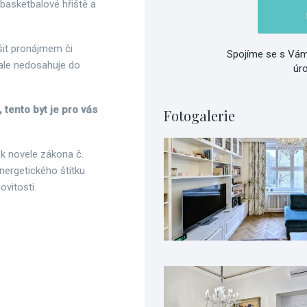
 basketbalové hřiště a
ešit pronájmem či
Spojíme se s Vám
 ale nedosahuje do
úr
 tento byt je pro vás
Fotogalerie
 k novele zákona č.
nergetického štítku
vitosti.