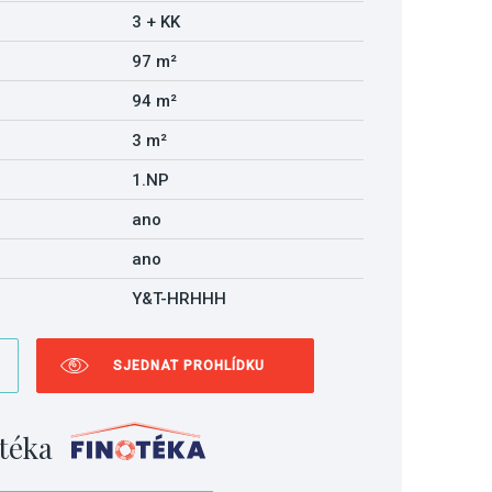
3 + KK
97 m²
94 m²
3 m²
1.NP
ano
ano
Y&T-HRHHH
SJEDNAT PROHLÍDKU
téka