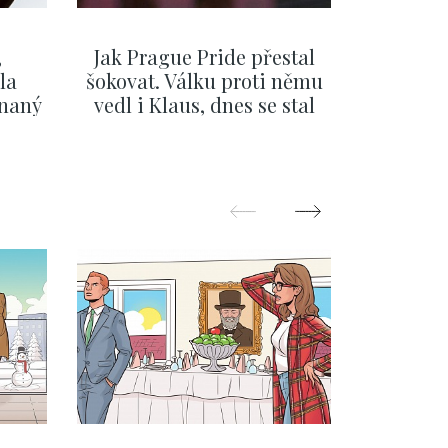
,
Jak Prague Pride přestal
Beru s
la
šokovat. Válku proti němu
svatbě, 
ínaný
vedl i Klaus, dnes se stal
natož al
ku
běžným pražským
pozor 
festivalem
ZOBRAZIT DALŠÍ
Z