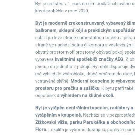
Byt je umístěn v 1. nadzemním podlaží cihlového 
která proběhla v roce 2020.
Byt je moderně zrekonstruovaný, vybavený klim
balkonem, sklepní kójí a praktickým uspořádá
nabízí po levé straně samostatnou toaletu a příst
straně se nachází šatna či komora s vestavěnými s
obytný prostor tvoří prostorný obývací pokoj spojen
vybavena
kvalitními spotřebiči značky AEG
. Z o
přístup do jednoho z pokojů. Byt dále disponuje d
má výhled do vnitrobloku, druhá směrem do ulice,
vestavěné skříně.
Moderní koupelna je vybaven
prostoru pro pračku a sušičku
. K bytu patří také
odpočinek
s výhledem na klidné okolí.
Byt je vytápěn centrálním topením, radiátory 
vytápěním v koupelně.
Nachází se v bezprostřed
Žižkovské věže, parku Parukářka a obchodního
Flora.
Lokalita je výborně dostupná, pouhých pár 