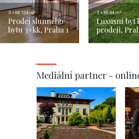
3 + KK
104 m²
3 + KK
84 m²
Prodej slunného
Luxusní byt 
bytu 3+kk, Praha 1
prodeji, Pra
- 104 m2
Troja - 84m
Mediální partner - onlin