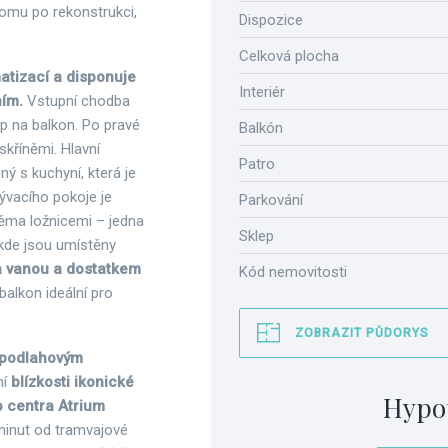
domu po rekonstrukci,
Dispozice
Celková plocha
atizací a disponuje
Interiér
ním.
Vstupní chodba
up na balkon. Po pravé
Balkón
kříněmi. Hlavní
Patro
ý s kuchyní, která je
bývacího pokoje je
Parkování
věma ložnicemi – jedna
Sklep
 kde jsou umístěny
a vanou a dostatkem
Kód nemovitosti
 balkon ideální pro
ZOBRAZIT PŮDORYS
a podlahovým
ní
blízkosti ikonické
Hypo
 centra Atrium
minut od tramvajové