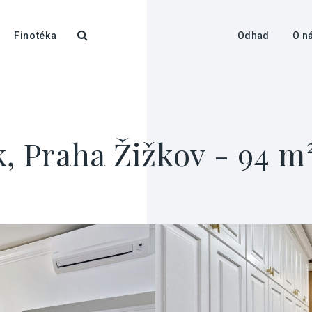
Finotéka
Odhad
O n
, Praha Žižkov - 94 m