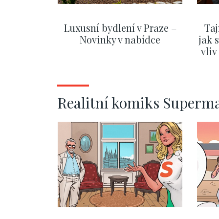
Luxusní bydlení v Praze –
Taj
Novinky v nabídce
jak 
vli
ZOBRAZIT DALŠÍ
Realitní komiks Superm