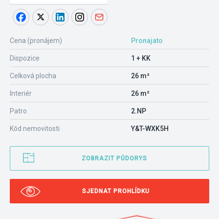
Cena (pronájem)
Pronajato
Dispozice
1 + KK
Celková plocha
26 m²
Interiér
26 m²
Patro
2.NP
Kód nemovitosti
Y&T-WXK5H
ZOBRAZIT PŮDORYS
SJEDNAT PROHLÍDKU