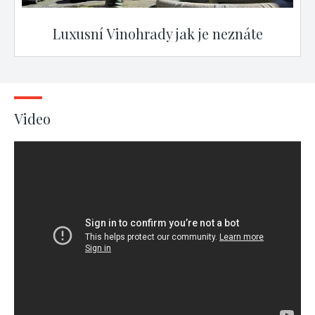
Luxusní Vinohrady jak je neznáte
Video