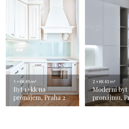
1 + KK
49 m²
2 + KK
43 m²
Byt 1+kk na
Moderní byt 
pronájem, Praha 2
pronájmu, P
Vinohrady - 38 m²
Vinohrady –