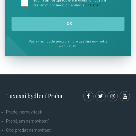
Souhlasím se zpracováním osobních údajů a
zasíláním obchodních sdělení (
plné znění
)
Váš e-mail bude použit jen pro zasílání novinek z
webu YTPI.
Luxusní bydlení Praha
Prodej nemovitostí
Pronájem nemovitostí
Chci prodat nemovitost