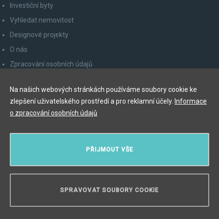
Investiční byty
Vyhledat nemovitost
Designové projekty
O nás
Zpracování osobních údajů
Poučení spotřebitele
Na našich webových stránkách používáme soubory cookie ke
Odhlášení z newsletteru
zlepšení uživatelského prostředí a pro reklamní účely.
Informace
Kontakty
o zpracování osobních údajů
Y&T Luxury Property Prague Czech Republic s.r.o.
PŘIJMOUT VŠE
Elišky Krásnohorské 123/10, 110 00 Praha 1
Myslíková 245/3, 110 00 Praha 1
IČ: 29055113
SPRAVOVAT SOUBORY COOKIE
POTŘEBUJETE PORADIT?
Copyright © 2026, Y&T Luxury Property.