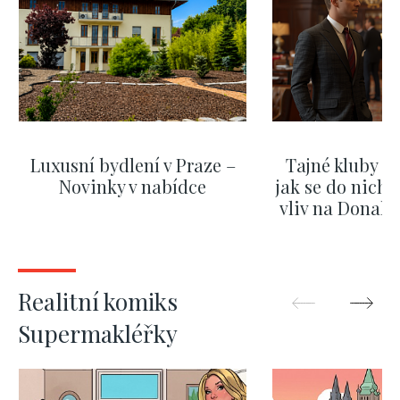
Luxusní bydlení v Praze –
Tajné kluby m
Novinky v nabídce
jak se do nich d
vliv na Donald
nejas
ZOBRAZIT DALŠÍ
ZOBRAZIT
Realitní komiks
Supermakléřky