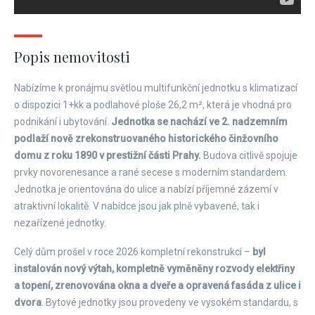
Popis nemovitosti
Nabízíme k pronájmu světlou multifunkční jednotku s klimatizací
o dispozici 1+kk a podlahové ploše 26,2 m², která je vhodná pro
podnikání i ubytování.
Jednotka se nachází ve 2. nadzemním
podlaží nově zrekonstruovaného historického činžovního
domu z roku 1890 v prestižní části Prahy.
Budova citlivě spojuje
prvky novorenesance a rané secese s moderním standardem.
Jednotka je orientována do ulice a nabízí příjemné zázemí v
atraktivní lokalitě. V nabídce jsou jak plně vybavené, tak i
nezařízené jednotky.
Celý dům prošel v roce 2026 kompletní rekonstrukcí –
byl
instalován nový výtah, kompletně vyměněny rozvody elektřiny
a topení, zrenovována okna a dveře a opravená fasáda z ulice i
dvora
. Bytové jednotky jsou provedeny ve vysokém standardu, s