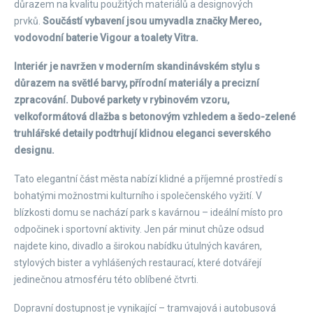
důrazem na kvalitu použitých materiálů a designových
prvků.
Součástí vybavení jsou umyvadla značky Mereo,
vodovodní baterie Vigour a toalety Vitra.
Interiér je navržen v moderním skandinávském stylu s
důrazem na světlé barvy, přírodní materiály a precizní
zpracování. Dubové parkety v rybinovém vzoru,
velkoformátová dlažba s betonovým vzhledem a šedo-zelené
truhlářské detaily podtrhují klidnou eleganci severského
designu.
Tato elegantní část města nabízí klidné a příjemné prostředí s
bohatými možnostmi kulturního i společenského vyžití. V
blízkosti domu se nachází park s kavárnou – ideální místo pro
odpočinek i sportovní aktivity. Jen pár minut chůze odsud
najdete kino, divadlo a širokou nabídku útulných kaváren,
stylových bister a vyhlášených restaurací, které dotvářejí
jedinečnou atmosféru této oblíbené čtvrti.
Dopravní dostupnost je vynikající – tramvajová i autobusová