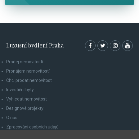
Luxusní bydlení Praha
Prodej nemovitostí
Pronájem nemovitostí
Chci prodat nemovitost
Investiční byty
Vyhledat nemovitost
Designové projekty
O nás
Zpracování osobních údajů
Poučení spotřebitele