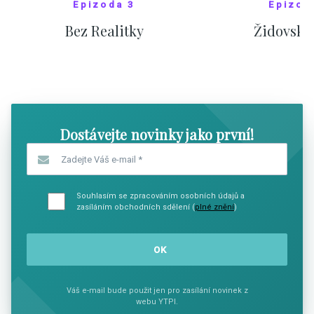
Epizoda 3
Epizod
Bez Realitky
Židovské
SHOW COMICS
SHOW CO
Dostávejte novinky jako první!
Zadejte Váš e-mail
*
Souhlasím se zpracováním osobních údajů a
zasíláním obchodních sdělení (
plné znění
)
Váš e-mail bude použit jen pro zasílání novinek z
webu YTPI.