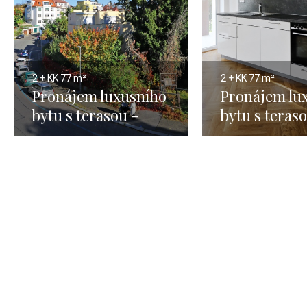
2 + KK
77 m²
2 + KK
77 m²
Pronájem luxusního
Pronájem lu
bytu s terasou -
bytu s teras
Praha 5 - 77m
Praha 5 - 77