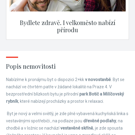
Bydlete zdravě. I velkoměsto nabízí
přírodu
Popis nemovitosti
Nabízíme k pronájmu byt o dispozici 2+kk
v novostavbě
. Byt se
nachází ve čtvrtém patře v žádané lokalitě na Praze 4. V
bezprostřední blízkosti bytu je přírodní
park Botič a Milíčovský
rybník
, které nabízejí procházky a prostor k relaxaci.
Byt je nový a velmi světlý, je zde plně vybavená kuchyňská linka s
vestavěnými spotřebiči , na podlaze jsou
dřevěné podlahy
, na
chodbě a v ložnic se nachází
vestavěné skříně
, je zde spousta