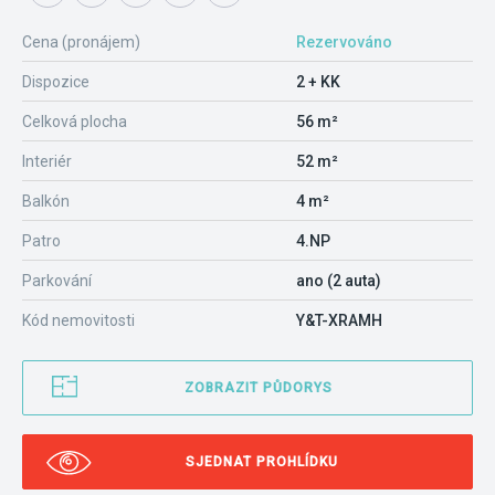
Cena (pronájem)
Rezervováno
Dispozice
2 + KK
Celková plocha
56 m²
Interiér
52 m²
Balkón
4 m²
Patro
4.NP
Parkování
ano (2 auta)
Kód nemovitosti
Y&T-XRAMH
ZOBRAZIT PŮDORYS
SJEDNAT PROHLÍDKU