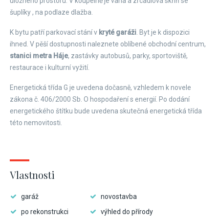
úložného prostoru. V koupelně je vana a zrcadlová skříň se
šuplíky , na podlaze dlažba.
K bytu patří parkovací stání v
kryté garáži
. Byt je k dispozici
ihned. V pěší dostupnosti naleznete oblíbené obchodní centrum,
stanici metra Háje
, zastávky autobusů, parky, sportoviště,
restaurace i kulturní vyžití.
Energetická třída G je uvedena dočasně, vzhledem k novele
zákona č. 406/2000 Sb. O hospodaření s energií. Po dodání
energetického štítku bude uvedena skutečná energetická třída
této nemovitosti.
Vlastnosti
garáž
novostavba
po rekonstrukci
výhled do přírody