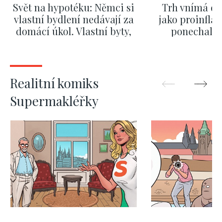
Svět na hypotéku: Němci si
Trh vnímá dě
vlastní bydlení nedávají za
jako proinflač
domácí úkol. Vlastní byty,
ponechali 
kde bydlí někdo jiný
červnových 
ZOBRAZIT DALŠÍ
ZOBRAZIT
Realitní komiks
Supermakléřky