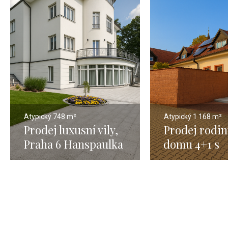
Atypický
748 m²
Atypický
1 168 m²
Prodej luxusní vily,
Prodej rodi
Praha 6 Hanspaulka
domu 4+1 s
– 748 m2
pozemkem 15
Čestlice