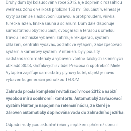
Druhý dům byl kolaudován v roce 2012 a je doplněn o rozsáhlou
wellness zónu o velikosti přibližně 150 m². Součástí wellness je
krytý bazén se sladkovodní úpravou a protiproudem, vířivka,
turecká lázeň, finská sauna a solárium. Dům dále disponuje
samostatnou obytnou částí, dvougaráží a terasou s umělou
trávou. Technické vybavení zahrnuje rekuperaci, systém
chlazení, centrální vysavač, podlahové vytápění, zabezpečovací
systém a kamerový systém. V interiéru byly použity
nadstandardní materiály a vybavení včetně italských skleněných
obkladů SICIS, křišťálových svítidel Preciosa či spotřebičů Miele.
Vytápění zajišťuje samostatný plynový kotel, objekt je navíc
vybaven kogenerační jednotkou TEDOM.
Zahrada prošla kompletní revitalizací v roce 2012 a nabízí
vysokou míru soukromí i komfortu. Automatický zavlažovací
systém Hunter je napojen na retenční nádrž, ze které je
zároveň automaticky doplňována voda do zahradního jezírka.
Odpadní vody jsou aktuálně řešeny septikem, přičemž obecní