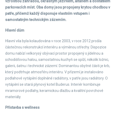
vzrostlou zahradou, okrasným jezírkem, altánem a dostatkem
parkovacích míst. Oba domy jsou propojeny krytou chodbou v
patře, přičemž každý disponuje vlastním vstupem i
samostatným technickým zázemím.
Hlavní dům
Hlavní vila byla kolaudována v roce 2003, v roce 2012 prošla
částečnou rekonstrukcí interiéru a výměnou střechy. Dispozice
domu nabízí velkorysý obývací prostor propojený s jídelnou a
schodišťovou halou, samostatnou kuchyň se spíží, několik ložnic,
galerii, šatnu i technické zázemí. Dominantou obytné části je krb,
který podtrhuje atmosféru interiéru. V přízemí je instalováno
podlahové vytápění doplněné radiátory, v patře jsou radiátory. O
vytápění se stará plynový kotel Buderus. Interiér kombinuje
mramorové podlahy, keramickou dlažbu a kvalitní povrchové
materiály.
Přístavba s wellness