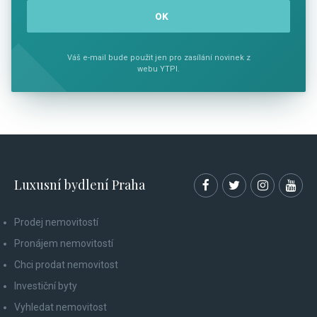
Váš e-mail bude použit jen pro zasílání novinek z
webu YTPI.
Luxusní bydlení Praha
Prodej nemovitostí
Pronájem nemovitostí
Chci prodat nemovitost
Investiční byty
Vyhledat nemovitost