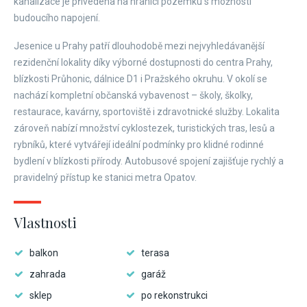
kanalizace je přivedena na hranici pozemku s možností
budoucího napojení.
Jesenice u Prahy patří dlouhodobě mezi nejvyhledávanější
rezidenční lokality díky výborné dostupnosti do centra Prahy,
blízkosti Průhonic, dálnice D1 i Pražského okruhu. V okolí se
nachází kompletní občanská vybavenost – školy, školky,
restaurace, kavárny, sportoviště i zdravotnické služby. Lokalita
zároveň nabízí množství cyklostezek, turistických tras, lesů a
rybníků, které vytvářejí ideální podmínky pro klidné rodinné
bydlení v blízkosti přírody. Autobusové spojení zajišťuje rychlý a
pravidelný přístup ke stanici metra Opatov.
Vlastnosti
balkon
terasa
zahrada
garáž
sklep
po rekonstrukci