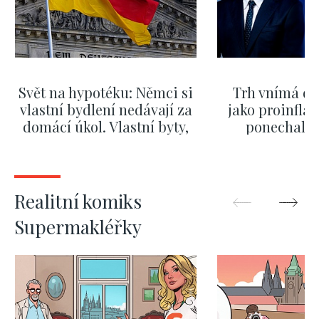
Svět na hypotéku: Němci si
Trh vnímá dě
vlastní bydlení nedávají za
jako proinflač
domácí úkol. Vlastní byty,
ponechali 
kde bydlí někdo jiný
červnových 
ZOBRAZIT DALŠÍ
ZOBRAZIT
Realitní komiks
Supermakléřky