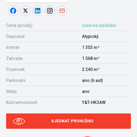
Cena (prodej)
cena na vyžádání
Dispozice
Atypický
Interiér
1 303 m²
Zahrada
1 568 m²
Pozemek
2 240 m²
Parkování
ano (6 aut)
Sklep
ano
Kód nemovitosti
Y&T-HK3AW
SJEDNAT PROHLÍDKU