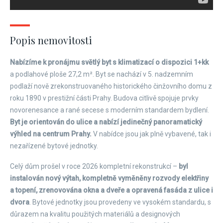
Popis nemovitosti
Nabízíme k pronájmu světlý byt s klimatizací o dispozici 1+kk
a podlahové ploše 27,2 m². Byt se nachází v 5. nadzemním
podlaží nově zrekonstruovaného historického činžovního domu z
roku 1890 v prestižní části Prahy. Budova citlivě spojuje prvky
novorenesance a rané secese s moderním standardem bydlení.
Byt je orientován do ulice a nabízí jedinečný panoramatický
výhled na centrum Prahy.
V nabídce jsou jak plně vybavené, tak i
nezařízené bytové jednotky.
Celý dům prošel v roce 2026 kompletní rekonstrukcí –
byl
instalován nový výtah, kompletně vyměněny rozvody elektřiny
a topení, zrenovována okna a dveře a opravená fasáda z ulice i
dvora
. Bytové jednotky jsou provedeny ve vysokém standardu, s
důrazem na kvalitu použitých materiálů a designových