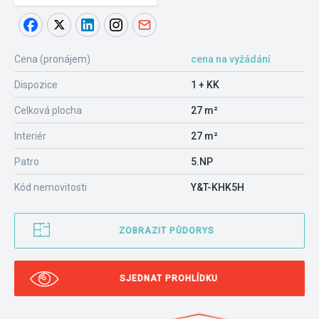
Cena (pronájem)
cena na vyžádání
Dispozice
1 + KK
Celková plocha
27 m²
Interiér
27 m²
Patro
5.NP
Kód nemovitosti
Y&T-KHK5H
ZOBRAZIT PŮDORYS
SJEDNAT PROHLÍDKU