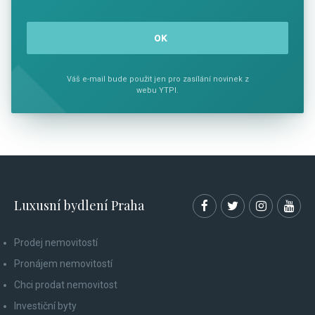
Váš e-mail bude použit jen pro zasílání novinek z
webu YTPI.
Luxusní bydlení Praha
Prodej nemovitostí
Pronájem nemovitostí
Chci prodat nemovitost
Investiční byty