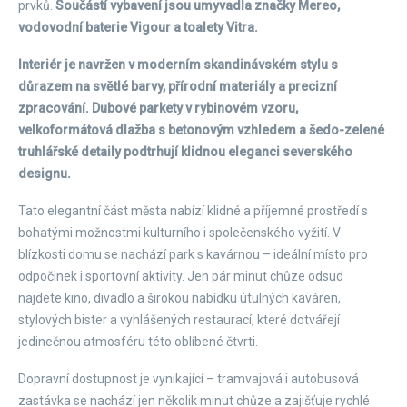
prvků.
Součástí vybavení jsou umyvadla značky Mereo,
vodovodní baterie Vigour a toalety Vitra.
Interiér je navržen v moderním skandinávském stylu s
důrazem na světlé barvy, přírodní materiály a precizní
zpracování. Dubové parkety v rybinovém vzoru,
velkoformátová dlažba s betonovým vzhledem a šedo-zelené
truhlářské detaily podtrhují klidnou eleganci severského
designu.
Tato elegantní část města nabízí klidné a příjemné prostředí s
bohatými možnostmi kulturního i společenského vyžití. V
blízkosti domu se nachází park s kavárnou – ideální místo pro
odpočinek i sportovní aktivity. Jen pár minut chůze odsud
najdete kino, divadlo a širokou nabídku útulných kaváren,
stylových bister a vyhlášených restaurací, které dotvářejí
jedinečnou atmosféru této oblíbené čtvrti.
Dopravní dostupnost je vynikající – tramvajová i autobusová
zastávka se nachází jen několik minut chůze a zajišťuje rychlé