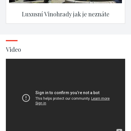
Luxusní Vinohrady jak je neznáte
Video