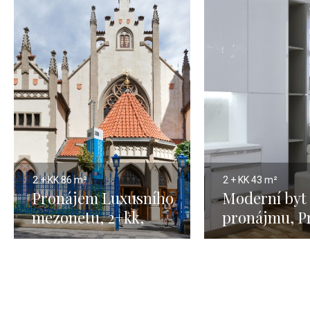
2 + KK
86 m²
2 + KK
43 m²
Pronájem Luxusního
Moderní byt 
mezonetu, 2+kk,
pronájmu, P
Praha 1, Josefov,
Vinohrady –
86m2