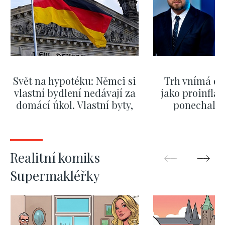
Svět na hypotéku: Němci si
Trh vnímá dě
vlastní bydlení nedávají za
jako proinflač
domácí úkol. Vlastní byty,
ponechali 
kde bydlí někdo jiný
červnových 
ZOBRAZIT DALŠÍ
ZOBRAZIT
Realitní komiks
Supermakléřky