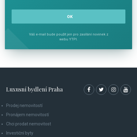
Váš e-mail bude použit jen pro zasílání novinek z
webu YTPI.
Luxusní bydlení Praha
Prodej nemovitostí
Pronájem nemovitostí
Chci prodat nemovitost
Investiční byty