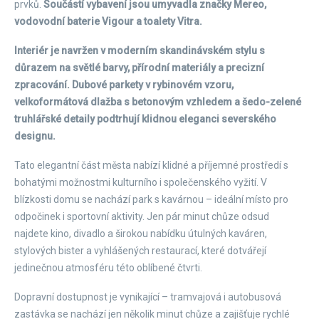
prvků.
Součástí vybavení jsou umyvadla značky Mereo,
vodovodní baterie Vigour a toalety Vitra.
Interiér je navržen v moderním skandinávském stylu s
důrazem na světlé barvy, přírodní materiály a precizní
zpracování. Dubové parkety v rybinovém vzoru,
velkoformátová dlažba s betonovým vzhledem a šedo-zelené
truhlářské detaily podtrhují klidnou eleganci severského
designu.
Tato elegantní část města nabízí klidné a příjemné prostředí s
bohatými možnostmi kulturního i společenského vyžití. V
blízkosti domu se nachází park s kavárnou – ideální místo pro
odpočinek i sportovní aktivity. Jen pár minut chůze odsud
najdete kino, divadlo a širokou nabídku útulných kaváren,
stylových bister a vyhlášených restaurací, které dotvářejí
jedinečnou atmosféru této oblíbené čtvrti.
Dopravní dostupnost je vynikající – tramvajová i autobusová
zastávka se nachází jen několik minut chůze a zajišťuje rychlé