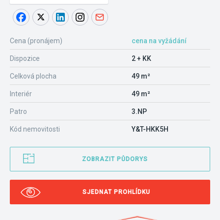
Cena (pronájem)
cena na vyžádání
Dispozice
2 + KK
Celková plocha
49 m²
Interiér
49 m²
Patro
3.NP
Kód nemovitosti
Y&T-HKK5H
ZOBRAZIT PŮDORYS
SJEDNAT PROHLÍDKU