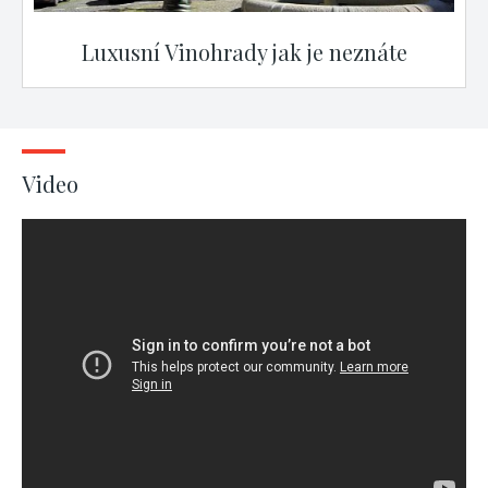
Luxusní Vinohrady jak je neznáte
Video