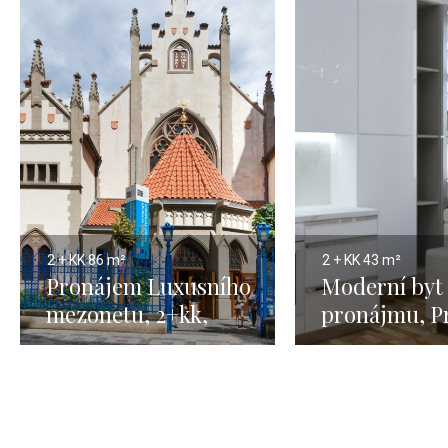
2 + KK
86 m²
2 + KK
43 m²
Pronájem Luxusního
Moderní byt 
mezonetu, 2+kk,
pronájmu, P
Praha 1, Josefov,
Vinohrady –
86m2