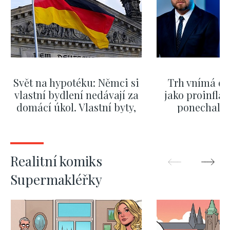
Svět na hypotéku: Němci si
Trh vnímá dě
vlastní bydlení nedávají za
jako proinflač
domácí úkol. Vlastní byty,
ponechali 
kde bydlí někdo jiný
červnových 
ZOBRAZIT DALŠÍ
ZOBRAZIT
Realitní komiks
Supermakléřky