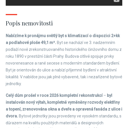
Popis nemovitosti
Nabízíme k pronájmu světlý byt s klimatizací o dispozici 2+kk
a podlahové ploše 49,1 m².
Byt se nachází ve 3. nadzemním
podlaží nově zrekonstruovaného historického činžovního domu z
roku 1890 v prestižní části Prahy. Budova citlivě spojuje prvky
novorenesance a rané secese s moderním standardem bydlení.
Byt je orientován do ulice a nabízí příjemné bydlení v atraktivní
lokalitě. V nabídce jsou jak plně vybavené, tak i nezařízené bytové
jednotky.
Celý dům prošel v roce 2026 kompletní rekonstrukcí
–
byl
instalován nový výtah, kompletně vyměněny rozvody elektřiny
a topení, zrenovována okna a dveře a opravená fasáda z ulice i
dvora.
Bytové jednotky jsou provedeny ve vysokém standardu, s
důrazem na kvalitu použitých materiálů a designových