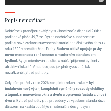
Popis nemovitosti
Nabízíme k pronájmu světlý byt s klimatizací o dispozici 2+kk a
podlahové ploše 49,7 m². Byt se nachází ve 4. nadzemním
podlaží nově zrekonstruovaného historického činžovního domu z
roku 1890 v prestižní části Prahy.
Budova citlivě spojuje prvky
novorenesance a rané secese s moderním standardem
bydlení.
Byt je orientován do ulice a nabízí příjemné bydlení v
atraktivní lokalitě. V nabídce jsou jak plně vybavené, tak i
nezařízené bytové jednotky.
Celý dům prošel v roce 2026 kompletní rekonstrukcí –
byl
instalován nový výtah, kompletně vyměněny rozvody elektřiny
a topení, zrenovována okna a dveře a opravená fasáda z ulice i
dvora.
Bytové jednotky jsou provedeny ve vysokém standardu, s
důrazem na kvalitu použitých materiálů a designových