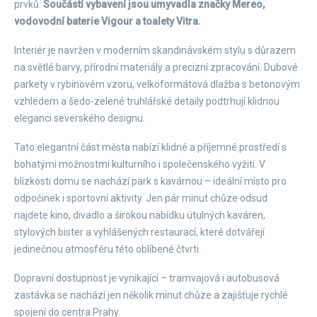
prvků.
Součástí vybavení jsou umyvadla značky Mereo,
vodovodní baterie Vigour a toalety Vitra.
Interiér je navržen v moderním skandinávském stylu s důrazem
na světlé barvy, přírodní materiály a precizní zpracování. Dubové
parkety v rybinovém vzoru, velkoformátová dlažba s betonovým
vzhledem a šedo-zelené truhlářské detaily podtrhují klidnou
eleganci severského designu.
Tato elegantní část města nabízí klidné a příjemné prostředí s
bohatými možnostmi kulturního i společenského vyžití. V
blízkosti domu se nachází park s kavárnou – ideální místo pro
odpočinek i sportovní aktivity. Jen pár minut chůze odsud
najdete kino, divadlo a širokou nabídku útulných kaváren,
stylových bister a vyhlášených restaurací, které dotvářejí
jedinečnou atmosféru této oblíbené čtvrti.
Dopravní dostupnost je vynikající – tramvajová i autobusová
zastávka se nachází jen několik minut chůze a zajišťuje rychlé
spojení do centra Prahy.