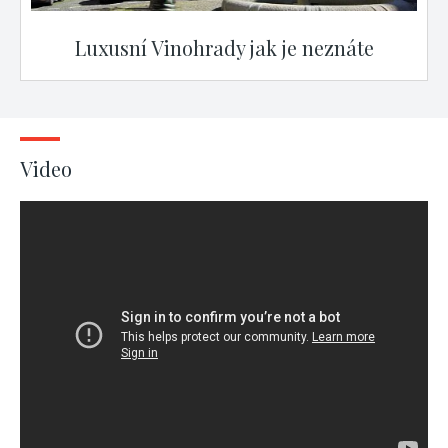
Luxusní Vinohrady jak je neznáte
Video