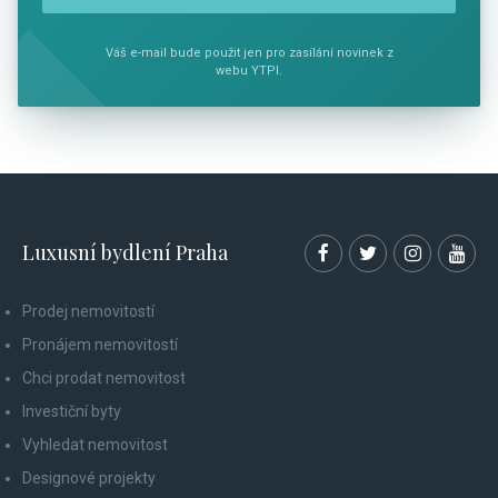
Váš e-mail bude použit jen pro zasílání novinek z
webu YTPI.
Luxusní bydlení Praha
Prodej nemovitostí
Pronájem nemovitostí
Chci prodat nemovitost
Investiční byty
Vyhledat nemovitost
Designové projekty