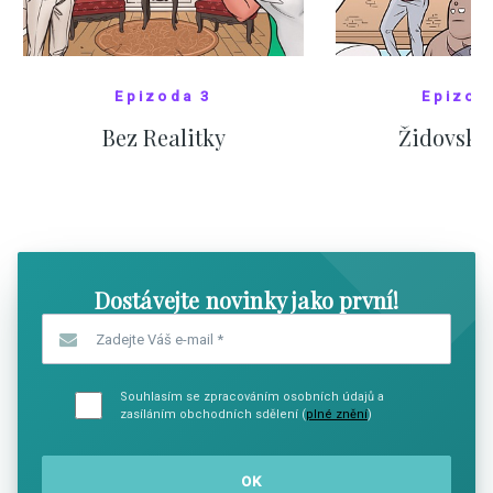
Epizoda 3
Epizod
Bez Realitky
Židovské
SHOW COMICS
SHOW CO
Dostávejte novinky jako první!
Zadejte Váš e-mail
*
Souhlasím se zpracováním osobních údajů a
zasíláním obchodních sdělení (
plné znění
)