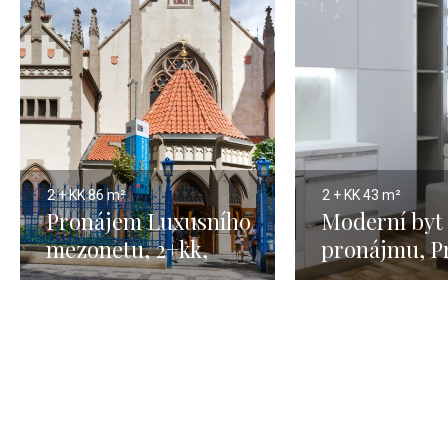
2 + KK
86 m²
2 + KK
43 m²
Pronájem Luxusního
Moderní byt 
mezonetu, 2+kk,
pronájmu, P
Praha 1, Josefov,
Vinohrady –
86m2