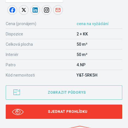
Cena (pronájem)
cena na vyžádání
Dispozice
2 + KK
Celková plocha
50 m²
Interiér
50 m²
Patro
4.NP
Kód nemovitosti
Y&T-5RK5H
ZOBRAZIT PŮDORYS
SJEDNAT PROHLÍDKU