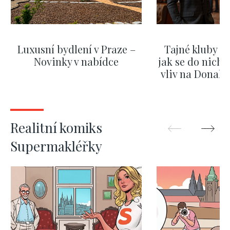
Luxusní bydlení v Praze –
Tajné kluby m
Novinky v nabídce
jak se do nich d
vliv na Donald
nejas
ZOBRAZIT DALŠÍ
ZOBRAZIT
Realitní komiks
Supermakléřky