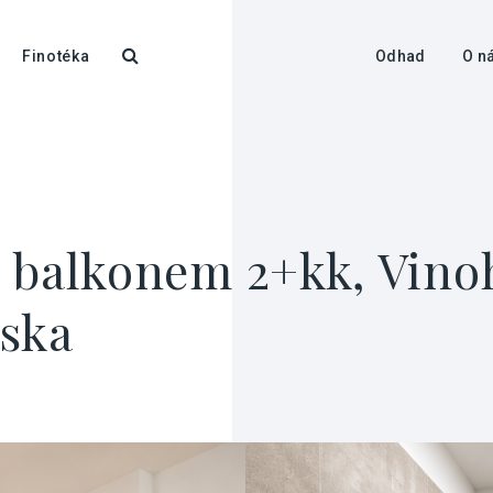
Finotéka
Odhad
O n
 balkonem 2+kk, Vinoh
áska