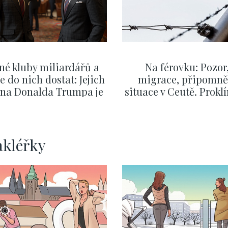
né kluby miliardářů a
Na férovku: Pozor
se do nich dostat: Jejich
migrace, připomně
v na Donalda Trumpa je
situace v Ceutě. Prokl
nejasný
migrační pakt Čes
pomáhá více než
Okamurova videa
ZOBRAZIT DALŠÍ
ZOBRAZIT DALŠÍ
akléřky