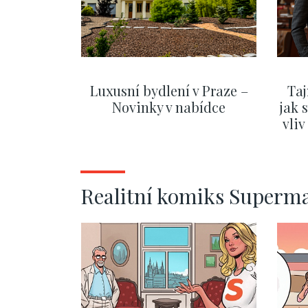
Luxusní bydlení v Praze –
Taj
Novinky v nabídce
jak 
vli
ZOBRAZIT DALŠÍ
Realitní komiks Superm