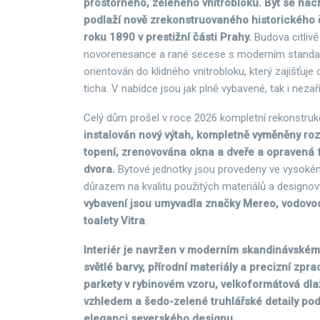
prostorného, zeleného vnitrobloku. Byt se na
podlaží nově zrekonstruovaného historického
roku 1890 v prestižní části Prahy.
Budova citlivě
novorenesance a rané secese s moderním standard
orientován do klidného vnitrobloku, který zajišťuj
ticha. V nabídce jsou jak plně vybavené, tak i neza
Celý dům prošel v roce 2026 kompletní rekonstruk
instalován nový výtah, kompletně vyměněny roz
topení, zrenovována okna a dveře a opravená f
dvora.
Bytové jednotky jsou provedeny ve vysoké
důrazem na kvalitu použitých materiálů a designo
vybavení jsou umyvadla značky Mereo, vodovod
toalety Vitra
.
Interiér je navržen v moderním skandinávském
světlé barvy, přírodní materiály a precizní zpr
parkety v rybinovém vzoru, velkoformátová dl
vzhledem a šedo-zelené truhlářské detaily pod
eleganci severského designu.