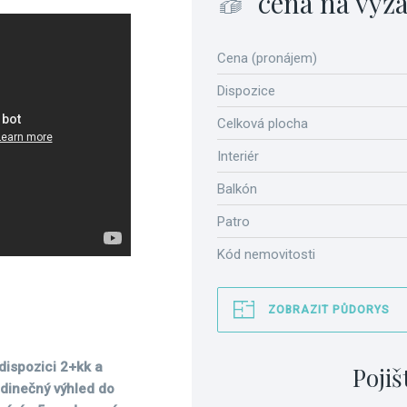
cena na vyž
Cena (pronájem)
Dispozice
Celková plocha
Interiér
Balkón
Patro
Kód nemovitosti
ZOBRAZIT PŮDORYS
 dispozici 2+kk a
Pojiš
edinečný výhled do