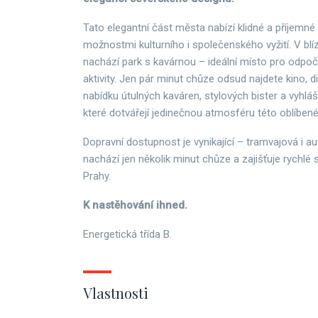
Tato elegantní část města nabízí klidné a příjemné
možnostmi kulturního i společenského vyžití. V bl
nachází park s kavárnou – ideální místo pro odpoči
aktivity. Jen pár minut chůze odsud najdete kino, d
nabídku útulných kaváren, stylových bister a vyhlá
které dotvářejí jedinečnou atmosféru této oblíbené 
Dopravní dostupnost je vynikající – tramvajová i 
nachází jen několik minut chůze a zajišťuje rychlé 
Prahy.
K nastěhování ihned.
Energetická třída B.
Vlastnosti