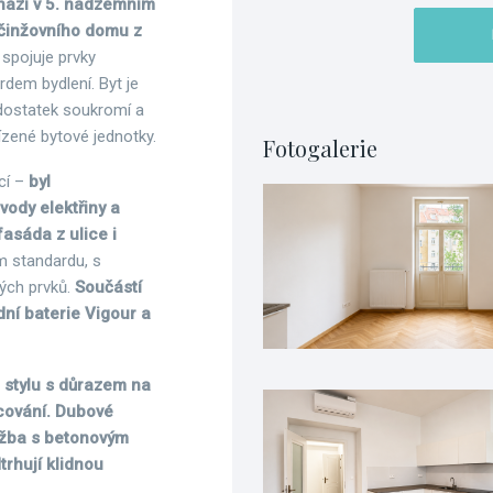
chází v 5. nadzemním
 činžovního domu z
 spojuje prvky
em bydlení. Byt je
e dostatek soukromí a
řízené bytové jednotky.
Fotogalerie
cí –
byl
vody elektřiny a
asáda z ulice i
m standardu, s
vých prvků.
Součástí
ní baterie Vigour a
 stylu s důrazem na
acování. Dubové
ažba s betonovým
trhují klidnou