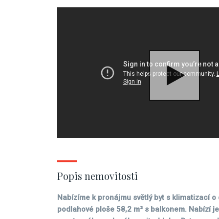
Popis nemovitosti
Nabízíme k pronájmu světlý byt s klimatizací o
podlahové ploše 58,2 m² s balkonem. Nabízí j