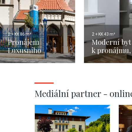
2 + KK
86 m²
2 + KK
43 m²
Pronájem
Moderní byt
Luxusního
k pronájmu,
mezonetu, 2+kk,
2 Vinohrady 
Praha 1, Josefov,
43m2
86m2
Mediální partner - onlin