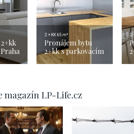
2 + KK
65 m²
2 
 2+kk
Pronájem bytu
P
 Praha
2+kk s parkovacím
2
–
stáním, Praha 4 -
56 m2
e magazín LP-Life.cz