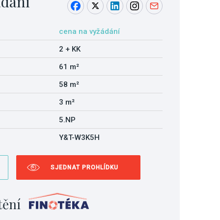
ádání
cena na vyžádání
2 + KK
61 m²
58 m²
3 m²
5.NP
Y&T-W3K5H
SJEDNAT PROHLÍDKU
tění