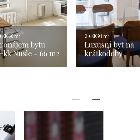
+ KK
66 m²
2 + KK
91 m²
ronájem bytu
Luxusní byt na
+kk Nusle - 66 m2
krátkodobý
pronájem, Praha
- 180 m2