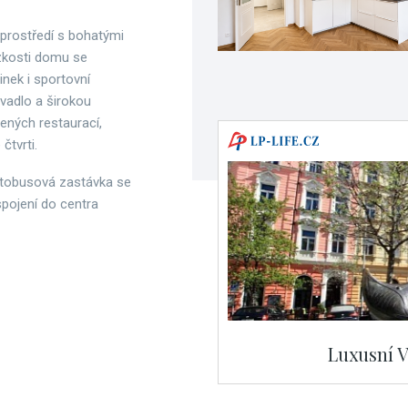
 prostředí s bohatými
ízkosti domu se
nek i sportovní
ivadlo a širokou
šených restaurací,
čtvrti.
autobusová zastávka se
spojení do centra
Luxusní V