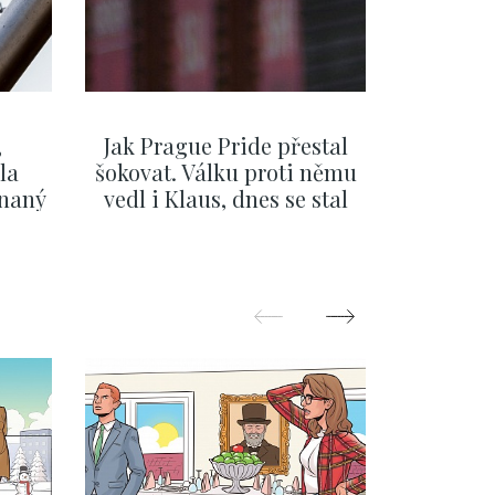
,
Jak Prague Pride přestal
Beru s
la
šokovat. Válku proti němu
svatbě, 
ínaný
vedl i Klaus, dnes se stal
natož al
ku
běžným pražským
pozor 
festivalem
ZOBRAZIT DALŠÍ
Z