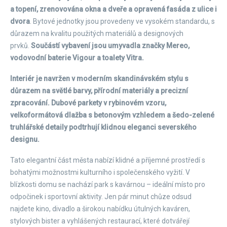
a topení, zrenovována okna a dveře a opravená fasáda z ulice i
dvora
. Bytové jednotky jsou provedeny ve vysokém standardu, s
důrazem na kvalitu použitých materiálů a designových
prvků.
Součástí vybavení jsou umyvadla značky Mereo,
vodovodní baterie Vigour a toalety Vitra.
Interiér je navržen v moderním skandinávském stylu s
důrazem na světlé barvy, přírodní materiály a precizní
zpracování. Dubové parkety v rybinovém vzoru,
velkoformátová dlažba s betonovým vzhledem a šedo-zelené
truhlářské detaily podtrhují klidnou eleganci severského
designu.
Tato elegantní část města nabízí klidné a příjemné prostředí s
bohatými možnostmi kulturního i společenského vyžití. V
blízkosti domu se nachází park s kavárnou – ideální místo pro
odpočinek i sportovní aktivity. Jen pár minut chůze odsud
najdete kino, divadlo a širokou nabídku útulných kaváren,
stylových bister a vyhlášených restaurací, které dotvářejí