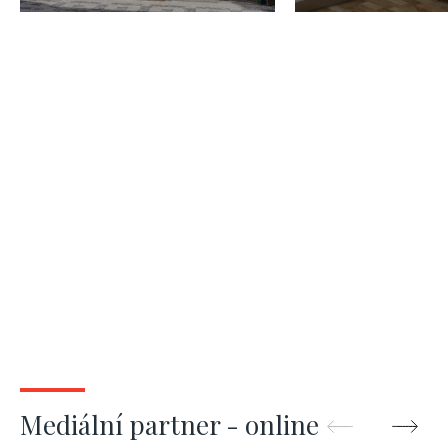
Praha 1, Josefov,
Vinohrady –
86m2
Mediální partner - online