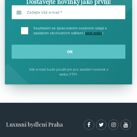
Dostávejte novinky jako první!
Zadejte Váš e-mail
*
Souhlasím se zpracováním osobních údajů a
zasíláním obchodních sdělení (
plné znění
)
Váš e-mail bude použit jen pro zasílání novinek z
webu YTPI.
Luxusní bydlení Praha