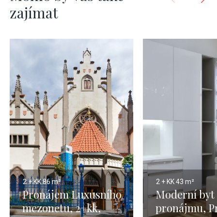
zajímat
2 + KK
86 m²
2 + KK
43 m²
Pronájem Luxusního
Moderní byt 
mezonetu, 2+kk,
pronájmu, P