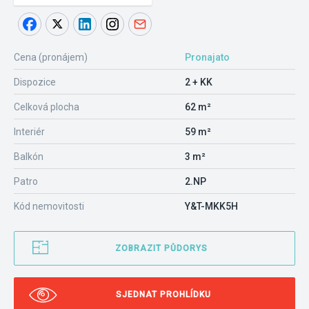
Cena (pronájem)
Pronajato
Dispozice
2 + KK
Celková plocha
62 m²
Interiér
59 m²
Balkón
3 m²
Patro
2.NP
Kód nemovitosti
Y&T-MKK5H
ZOBRAZIT PŮDORYS
SJEDNAT PROHLÍDKU