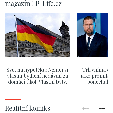
magazín LP-Life.cz
Svět na hypotéku: Němci si
Trh vnímá dě
vlastní bydlení nedávají za
jako proinflač
domácí úkol. Vlastní byty,
ponechali 
kde bydlí někdo jiný
červnových 
ZOBRAZIT DALŠÍ
ZOBRAZIT
Realitní komiks