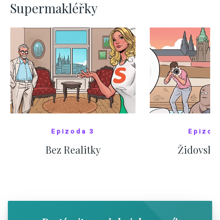
Supermakléřky
Epizoda 3
Epizod
Bez Realitky
Židovské
SHOW COMICS
SHOW CO