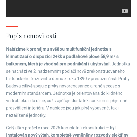
Popis nemovitosti
Nabízíme k pronájmu světlou multifunkční jednotku s
klimatizací o dispozici 2+kk a podlahové ploše 58,9 m² s
balkonem, která je vhodná pro podnikání i ubytování.
Jednotka
se nachází ve 2. nadzemním podlaží nově zrekonstruovaného
historického činžovního domu z roku 1890 v prestižní části Prahy.
Budova citlivě spojuje prvky novorenesance a rané secese s
moderním standardem. Jednotka je orientována do klidného
vnitrobloku i do ulice, což zajišťuje dostatek soukromí i příjemné
prosvětlení interiéru. V nabídce jsou jak plně vybavené, tak i
nezařízené jednotky.
Celý dům prošel v roce 2026 kompletní rekonstrukcí –
byl
instalován nový výtah, kompletně vyměněny rozvody elektřiny