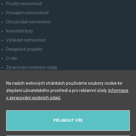
Prodej nemovitostí
Pronájem nemovitostí
Chci prodat nemovitost
Investiční byty
Vyhledat nemovitost
Designové projekty
O nás
Zpracování osobních údajů
Poučení spotřebitele
Na našich webových stránkách používáme soubory cookie ke
Odhlášení z newsletteru
zlepšení uživatelského prostředí a pro reklamní účely.
Informace
Kontakty
o zpracování osobních údajů
Y&T Luxury Property Prague Czech Republic s.r.o.
PŘIJMOUT VŠE
Elišky Krásnohorské 123/10, 110 00 Praha 1
Myslíková 245/3, 110 00 Praha 1