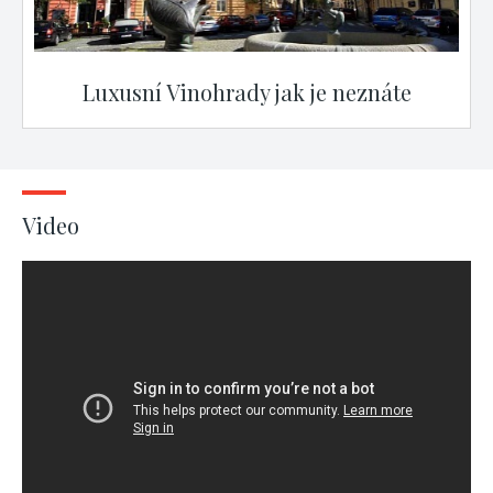
Luxusní Vinohrady jak je neznáte
Video