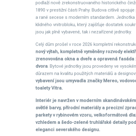
podlaží nově zrekonstruovaného historického čin
1890 v prestižní části Prahy. Budova citlivě spoju
a rané secese s moderním standardem. Jednotka 
klidného vnitrobloku, který zajišťuje dostatek souk
jsou jak plně vybavené, tak i nezařízené jednotky.
Celý dům prošel v roce 2026 kompletní rekonstruk
nový výtah, kompletně vyměněny rozvody elektři
zrenovována okna a dveře a opravená fasáda z
dvora
. Bytové jednotky jsou provedeny ve vysoké
důrazem na kvalitu použitých materiálů a designo
vybavení jsou umyvadla značky Mereo, vodovod
toalety Vitra.
Interiér je navržen v moderním skandinávském
světlé barvy, přírodní materiály a precizní zpr
parkety v rybinovém vzoru, velkoformátová dl
vzhledem a šedo-zelené truhlářské detaily pod
eleganci severského designu.