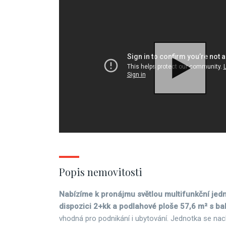
Popis nemovitosti
Nabízíme k pronájmu světlou multifunkční jedn
dispozici 2+kk a podlahové ploše 57,6 m² s b
vhodná pro podnikání i ubytování. Jednotka se na