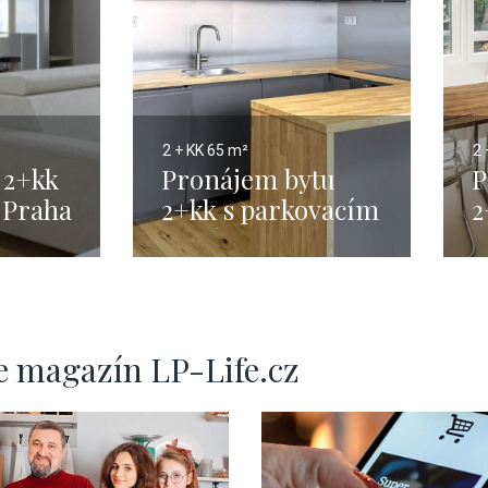
2 + KK
65 m²
2 
 2+kk
Pronájem bytu
P
 Praha
2+kk s parkovacím
2
–
stáním, Praha 4 -
56 m2
e magazín LP-Life.cz