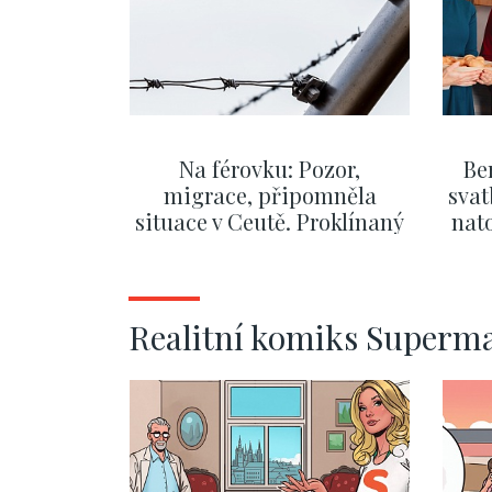
Na férovku: Pozor,
Be
migrace, připomněla
svat
situace v Ceutě. Proklínaný
nato
migrační pakt Česku
po
pomáhá více než
Okamurova videa
ZOBRAZIT DALŠÍ
Realitní komiks Superm