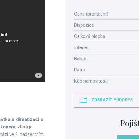
Cena (pronájem)
Dispozice
Celková plocha
Interiér
Balkón
Patro
Kód nemovitosti
ZOBRAZIT PŮDORYS
otku s klimatizací o
Pojiš
alkonem,
která je
chází ve 2. nadzemním