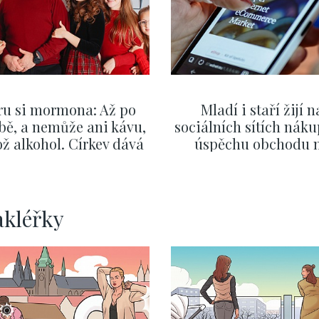
ru si mormona: Až po
Mladí i staří žijí n
bě, a nemůže ani kávu,
sociálních sítích náku
ž alkohol. Církev dává
úspěchu obchodu 
zor i na první rande
internetu rozhodují vt
ZOBRAZIT DALŠÍ
ZOBRAZIT DALŠÍ
akléřky