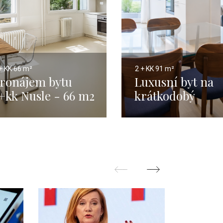
+ KK
66 m²
2 + KK
91 m²
ronájem bytu
Luxusní byt na
+kk Nusle - 66 m2
krátkodobý
pronájem, Praha
- 180 m2