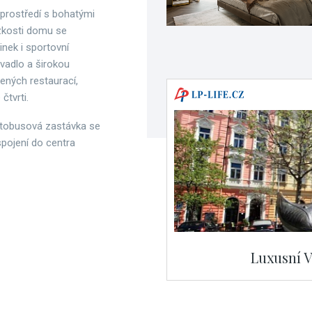
 prostředí s bohatými
ízkosti domu se
nek i sportovní
ivadlo a širokou
šených restaurací,
čtvrti.
autobusová zastávka se
spojení do centra
Luxusní V