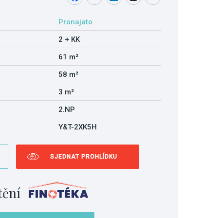
Pronajato
2 + KK
61 m²
58 m²
3 m²
2.NP
Y&T-2XK5H
SJEDNAT PROHLÍDKU
tění