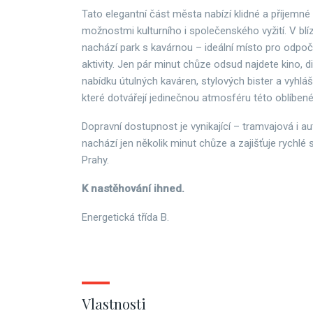
Tato elegantní část města nabízí klidné a příjemné
možnostmi kulturního i společenského vyžití. V bl
nachází park s kavárnou – ideální místo pro odpoči
aktivity. Jen pár minut chůze odsud najdete kino, d
nabídku útulných kaváren, stylových bister a vyhlá
které dotvářejí jedinečnou atmosféru této oblíbené 
Dopravní dostupnost je vynikající – tramvajová i 
nachází jen několik minut chůze a zajišťuje rychlé 
Prahy.
K nastěhování ihned.
Energetická třída B.
Vlastnosti