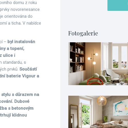
žovního domu z roku
je prvky novorenesance
je orientována do
romí a ticha. V nabídce
Fotogalerie
cí –
byl instalován
ny a topení,
 ulice i
m standardu, s
vých prvků.
Součástí
ní baterie Vigour a
 stylu s důrazem na
acování. Dubové
ažba s betonovým
trhují klidnou