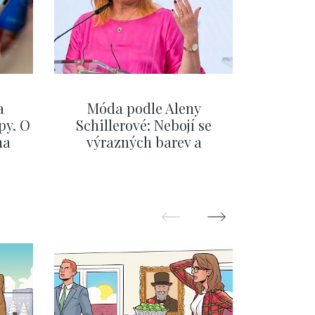
a
Móda podle Aleny
Na fér
py. O
Schillerové: Nebojí se
Evropu.
na
výrazných barev a
Česka, 
eřiny
pochopila, že styl je
se,
součástí její značky
ZOBRAZIT DALŠÍ
Z