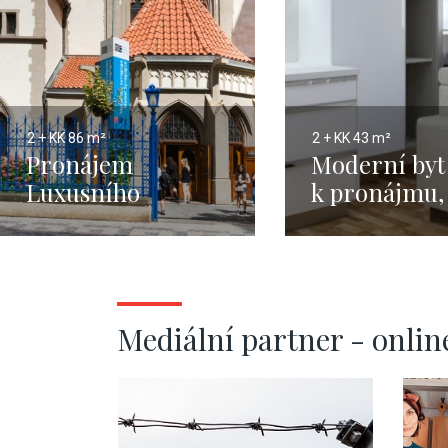
2 + KK
86 m²
2 + KK
43 m²
Pronájem
Moderní byt
Luxusního
k pronájmu,
mezonetu, 2+kk,
2 Vinohrady 
Praha 1, Josefov,
43m2
86m2
Mediální partner - onlin