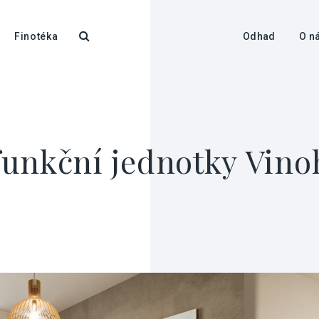
Finotéka
Odhad
O n
unkční jednotky Vinoh