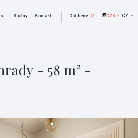
CZK
CZ
ás
Služby
Kontakt
Oblíbené
rady - 58 m² -