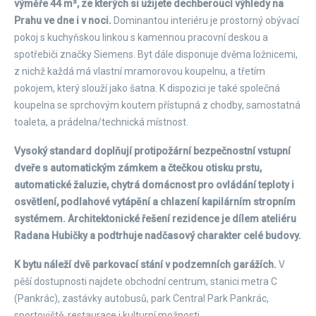
výměře 44 m², ze kterých si užijete dechberoucí výhledy na
Prahu ve dne i v noci.
Dominantou interiéru je prostorný obývací
pokoj s kuchyňskou linkou s kamennou pracovní deskou a
spotřebiči značky Siemens. Byt dále disponuje dvěma ložnicemi,
z nichž každá má vlastní mramorovou koupelnu, a třetím
pokojem, který slouží jako šatna. K dispozici je také společná
koupelna se sprchovým koutem přístupná z chodby, samostatná
toaleta, a prádelna/technická místnost.
Vysoký standard doplňují protipožární bezpečnostní vstupní
dveře s automatickým zámkem a čtečkou otisku prstu,
automatické žaluzie, chytrá domácnost pro ovládání teploty i
osvětlení, podlahové vytápění a chlazení kapilárním stropním
systémem. Architektonické řešení rezidence je dílem ateliéru
Radana Hubičky a podtrhuje nadčasový charakter celé budovy.
K bytu náleží dvě parkovací stání v podzemních garážích.
V
pěší dostupnosti najdete obchodní centrum, stanici metra C
(Pankrác), zastávky autobusů, park Central Park Pankrác,
sportoviště, restaurace i kulturní možnosti.