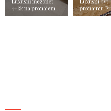
Luxusní mezonet
Luxusní byt 
4+kk na pronájem
pronájmu Pr
Praha 5 - 292m2
120 m2