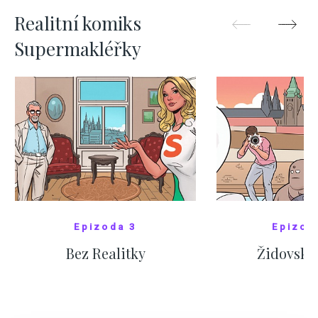
Realitní komiks
Supermakléřky
Epizoda 3
Epizod
Bez Realitky
Židovské
SHOW COMICS
SHOW CO