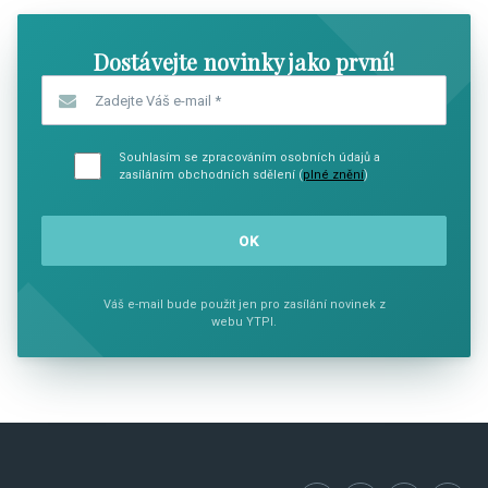
Dostávejte novinky jako první!
Zadejte Váš e-mail
*
Souhlasím se zpracováním osobních údajů a
zasíláním obchodních sdělení (
plné znění
)
Váš e-mail bude použit jen pro zasílání novinek z
webu YTPI.