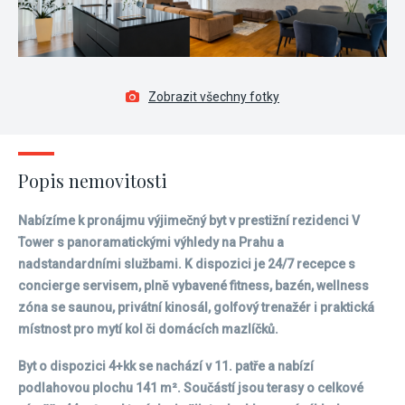
Zobrazit všechny fotky
Popis nemovitosti
Nabízíme k pronájmu výjimečný byt v prestižní rezidenci V
Tower s panoramatickými výhledy na Prahu a
nadstandardními službami. K dispozici je 24/7 recepce s
concierge servisem, plně vybavené fitness, bazén, wellness
zóna se saunou, privátní kinosál, golfový trenažér i praktická
místnost pro mytí kol či domácích mazlíčků.
Byt o dispozici 4+kk se nachází v 11. patře a nabízí
podlahovou plochu 141 m². Součástí jsou terasy o celkové