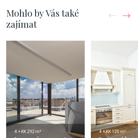
Mohlo by Vás také
zajímat
4 + KK
292 m²
4 + KK
120 m²