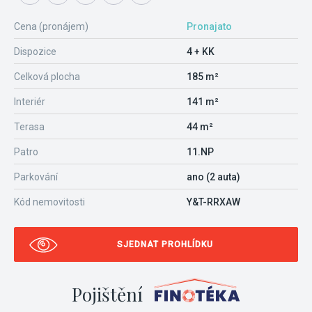
Cena (pronájem)
Pronajato
Dispozice
4 + KK
Celková plocha
185 m²
Interiér
141 m²
Terasa
44 m²
Patro
11.NP
Parkování
ano (2 auta)
Kód nemovitosti
Y&T-RRXAW
SJEDNAT PROHLÍDKU
Pojištění