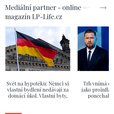
Mediální partner - online
magazín LP-Life.cz
Svět na hypotéku: Němci si
Trh vnímá dě
vlastní bydlení nedávají za
jako proinflač
domácí úkol. Vlastní byty,
ponechali 
kde bydlí někdo jiný
červnových 
ZOBRAZIT DALŠÍ
ZOBRAZIT