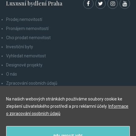
Luxusní bydlení Praha
Prodej nemovitostí
Pronájem nemovitostí
Chci prodat nemovitost
Investiční byty
Vyhledat nemovitost
Designové projekty
O nás
Zpracování osobních údajů
Poučení spotřebitele
Na našich webových stránkách používáme soubory cookie ke
Odhlášení z newsletteru
zlepšení uživatelského prostředí a pro reklamní účely.
Informace
Kontakty
o zpracování osobních údajů
Y&T Luxury Property Prague Czech Republic s.r.o.